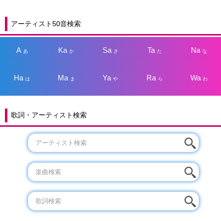
アーティスト50音検索
A
Ka
Sa
Ta
Na
あ
か
さ
た
な
Ha
Ma
Ya
Ra
Wa
は
ま
や
ら
わ
歌詞・アーティスト検索