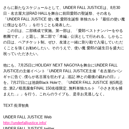
さらに新たなスケジュールとして、UNDER FALL JUSTICEは、8月30
日・名古屋大須RAD HALLを舞台に前田愛郎の聖誕祭、その名も
「UNDER FALL JUSTICE 使い魔 愛郎生誕祭 単独カルト『最狂の使い魔
に僕はなる!?』」を行うことも発表した。
この日は、二部構成で実施。第一部は、「愛郎ベストナンバーをやる
教團です。」と題し、第二部で「本編」公演として行われる。しかもこ
の日は、ペアチケット制。ぜひ、友達と一緒に割り勘で入場していただ
くことを強くお勧めしたい。そのうえで、使い魔 愛郎の誕生日を盛大に
祝っていただきたい。
他にも、7月25日にHOLIDAY NEXT NAGOYAを舞台にUNDER FALL
JUSTICEの主催イベント「UNDER FALL JUSTICE主催『名古屋のバン
ギャに告ぐ..僕らが名古屋を狂わすよ..追記 神との最後の戯れの日』」
を。7月27日には池袋Black Holeで、「UNDER FALL JUSTICE 祝5周忌
念..第2ノ暗黒腐食FINAL 150名様限定..無料単独カルト 『小さき光を捕
まえた..』」を行う。これらのライブも、是非お見逃しなく。
TEXT:長澤智典
UNDER FALL JUSTICE Web
http://underfalljustice.info/
UNDER FALL JUSTICE twitter