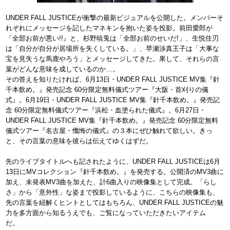
UNDER FALL JUSTICEが衝撃の最新ビジュアルを公開した。メンバーそ
れぞれにメッセージを記したマネキンを抱いた姿を投影。前田愛郎が
「全部お前が悪い!!』と、杉野暁兎は「全部お前のせいだ!」、生悦住刃
は「自分が自分が居場所を失くしている。」、早瀬渉真王子は「大事な
宝を見失うな馬鹿やろう」とメッセージしてきた。果して、それらの言
葉がどんな意味を成しているのか…。
その答えを知りたければ、6月13日・UNDER FALL JUSTICE MV集『針
千本飲め。』発売記念 60分限定無料儀式ツアー『大阪・首刈りの儀
式』。6月19日・UNDER FALL JUSTICE MV集『針千本飲め。』発売記
念 60分限定無料儀式ツアー『浜松・血塗られた儀式』。6月27日・
UNDER FALL JUSTICE MV集『針千本飲め。』発売記念 60分限定無料
儀式ツアー『名古屋・懺悔の儀式』の３本にぜひ触れて欲しい。きっ
と、その言葉の意味を彼らは伝えてゆくはずだ。
先のライブタイトルへも記されたように、UNDER FALL JUSTICEは6月
13日にMVコレクション『針千本飲め。』を発売する。公開済のMV3曲に
加え、未発表MV3曲を加えた、計6曲入りの映像集として完成。「らし
さ」から「意外性」な姿まで投影しているように、こちらの映像集も、
先の言葉を紐解くヒントとしてはもちろん、UNDER FALL JUSTICEの魅
力を多方面から知るうえでも、ご覧になっていただきたいアイテム
だ。