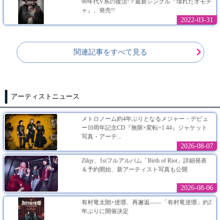
90年代V系の復活!？最新シングル『壊れたオモチ
ャ』、発売!!
2022-03-31
関連記事をすべて見る
アーティストニュース
メトロノーム約4年ぶりとなるメジャー・デビュ
ー10周年記念CD『無限×変転=1.44』ジャケット
写真・アーテ...
2026-08-07
Zilqy、1stフルアルバム「Birth of Riot」詳細発表
＆予約開始、新アーティスト写真も公開
2026-08-06
有村竜太朗×逹瑯、再邂逅――「有村竜逹瑯」約2
年ぶりに開催決定