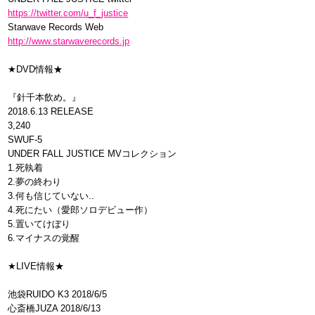
https://twitter.com/u_f_justice
Starwave Records Web
http://www.starwaverecords.jp
★DVD情報★
『針千本飲め。』
2018.6.13 RELEASE
3,240
SWUF-5
UNDER FALL JUSTICE MVコレクション
1.死執着
2.夢の終わり
3.何も信じていない..
4.死にたい（愛郎ソロデビュー作）
5.置いてけぼり
6.マイナスの覚醒
★LIVE情報★
池袋RUIDO K3 2018/6/5
心斎橋JUZA 2018/6/13