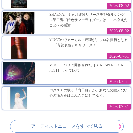
2026-08-02
SHAZNA、６ヵ月連続リリースデジタルシング
ル第二弾『飴色サマーライダー』は、「出会えた
ことへの感謝...
2026-08-02
MUCCのヴォーカル・逹瑯が、ソロ名義初となる
EP『奇怒哀落』をリリース！
2026-07-31
MUCC、パリで開催された［B7KLAN J-ROCK
FEST］ライヴレポ
2026-07-31
パクユナの歌う『向日葵』が、あなたの癒えない
心の痛みをはんぶんこにしてゆく。
2026-07-31
アーティストニュースをすべて見る