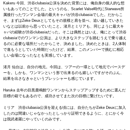
Kakeru 今回、渋谷clubasia公演を決めた背景には、俺自身の個人的な想
いもあってのことでした。というのも、Scarlet Valse時代にStarwave所
属後行ったワンマン会場の最大キャパが渋谷clubasiaでした。だからこ
そ、まずはZeke Deuxとしてもその規模と肩を並べ、追い越していきた
いなとは以前から思っていたこと。渚月とミリアも、同じように最大キ
ャパの経験が渋谷clubasiaだった。そこは偶然とはいえ、俺にとって渋谷
clubasiaでのワンマン公演は、より大きなステップを踏むうえで乗り越え
るのに必要な場所だったからこそ、決めました。決めたときは、2人体制
で進もうとしていた時期だったけど、結果、このメンバーで挑むに相応
しい会場になったなとも実感しています。
渚月 仙台は、自分の地元。今回は、ツアーの一環として地元でバースデ
ーを。しかも、ワンマンという形で出来るのも嬉しいですがそのぶん、
結果を出さなきゃというプレッシャーも感じています。
Haruka 去年の目黒鹿鳴館ワンマンからステップアップするために選んだ
目標の箱でもあるので、成功させてまた次の目標に繋げたいです。
ミリア 渋谷clubasia公演を迎える頃には、自分たちがZeke Deuxに加入
したのは間違いじゃなかったとしっかり証明できるように、とにかく今
は我武者羅にやっていくのみです。