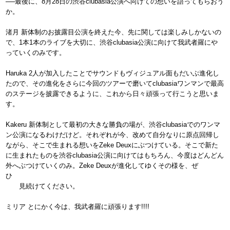
──最後に、8月28日の渋谷clubasia公演へ向けての想いを語ってもらおう
か。
渚月 新体制のお披露目公演を終えた今、先に関しては楽しみしかないの
で、1本1本のライブを大切に、渋谷clubasia公演に向けて我武者羅にや
っていくのみです。
Haruka 2人が加入したことでサウンドもヴィジュアル面もだいぶ進化し
たので、その進化をさらに今回のツアーで磨いてclubasiaワンマンで最高
のステージを披露できるように、これから日々頑張って行こうと思いま
す。
Kakeru 新体制として最初の大きな勝負の場が、渋谷clubasiaでのワンマ
ン公演になるわけだけど。それぞれが今、改めて自分なりに原点回帰し
ながら、そこで生まれる想いをZeke Deuxにぶつけている。そこで新た
に生まれたものを渋谷clubasia公演に向けてはもちろん、今度はどんどん
外へぶつけていくのみ。Zeke Deuxが進化してゆくその様を、ぜ
ひ
見続けてください。
ミリア とにかく今は、我武者羅に頑張ります!!!!