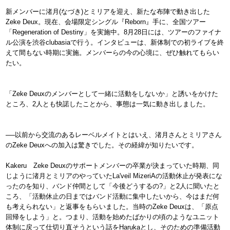
新メンバーに渚月(なづき)とミリアを迎え、新たな布陣で動き出した
Zeke Deux。現在、会場限定シングル『Reborn』手に、全国ツアー
「Regeneration of Destiny」を実施中。8月28日には、ツアーのファイナ
ル公演を渋谷clubasiaで行う。インタビューは、新体制での初ライブを終
えて間もない時期に実施。メンバーらの今の心境に、ぜひ触れてもらい
たい。
「Zeke Deuxのメンバーとして一緒に活動をしないか」と誘いをかけた
ところ、2人とも快諾したことから、事態は一気に動き出しました。
──以前から交流のあるレーベルメイトとはいえ、渚月さんとミリアさん
のZeke Deuxへの加入は驚きでした。その経緯が知りたいです。
Kakeru Zeke Deuxのサポートメンバーの卒業が決まっていた時期、同
じように渚月とミリアのやっていたLa'veil MizeriAの活動休止が発表にな
ったのを知り、バンド仲間として「今後どうするの?」と2人に聞いたと
ころ、「活動休止の日まではバンド活動に集中したいから、今はまだ何
も考えられない」と返事をもらいました。当時のZeke Deuxは、「原点
回帰をしよう」と。つまり、活動を始めたばかりの頃のようなユニット
体制に戻って仕切り直そうという話をHarukaとし、そのための準備活動