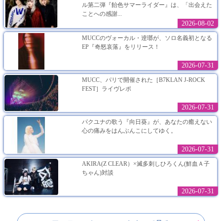
ル第二弾『飴色サマーライダー』は、「出会えた
ことへの感謝...
2026-08-02
MUCCのヴォーカル・逹瑯が、ソロ名義初となる
EP『奇怒哀落』をリリース！
2026-07-31
MUCC、パリで開催された［B7KLAN J-ROCK
FEST］ライヴレポ
2026-07-31
パクユナの歌う『向日葵』が、あなたの癒えない
心の痛みをはんぶんこにしてゆく。
2026-07-31
AKIRA(Z CLEAR）×滅多刺しひろくん(鮮血Ａ子
ちゃん)対談
2026-07-31