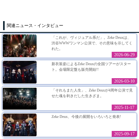
関連ニュース・インタビュー
「これが、ヴィジュアル系だ」。Zeke Deuxは、
渋谷WWWワンマン公演で、その意味を示してく
れた。
2026-06-29
新衣装姿によるZeke Deuxの全国ツアーがスター
ト。会場限定盤も販売開始!!
2026-03-10
「それもまた人生」、Zeke Deuxが4周年公演で見
せた魂を剥きだした生きざま。
2025-11-17
Zeke Deux、今後の展開をいろいろと発表!
2025-09-17