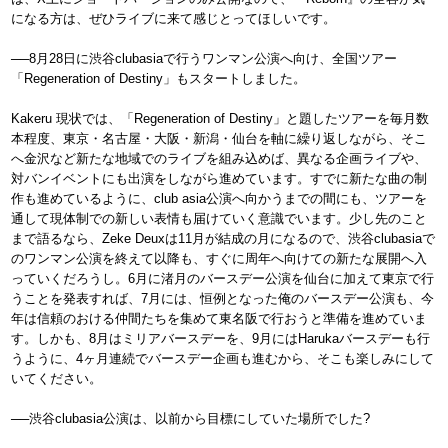
になる方は、ぜひライブに来て感じとってほしいです。
──8月28日に渋谷clubasiaで行うワンマン公演へ向け、全国ツアー
「Regeneration of Destiny」もスタートしました。
Kakeru 現状では、「Regeneration of Destiny」と題したツアーを毎月数
本程度、東京・名古屋・大阪・新潟・仙台を軸に繰り返しながら、そこ
へ金沢など新たな地域でのライブを組み込めば、異なる企画ライブや、
対バンイベントにも出演をしながら進めています。すでに新たな曲の制
作も進めているように、club asia公演へ向かうまでの間にも、ツアーを
通して現体制での新しい表情も届けていく意識でいます。少し先のこと
まで語るなら、Zeke Deuxは11月が結成の月になるので、渋谷clubasiaで
のワンマン公演を終えて以降も、すぐに周年へ向けての新たな展開へ入
っていくだろうし。6月に渚月のバースデー公演を仙台に加えて東京で行
うことを発表すれば、7月には、恒例となった俺のバースデー公演も、今
年は信頼のおける仲間たちを集めて東名阪で行おうと準備を進めていま
す。しかも、8月はミリアバースデーを、9月にはHarukaバースデーも行
うように、4ヶ月連続でバースデー企画も進むから、そこも楽しみにして
いてください。
──渋谷clubasia公演は、以前から目標にしていた場所でした?