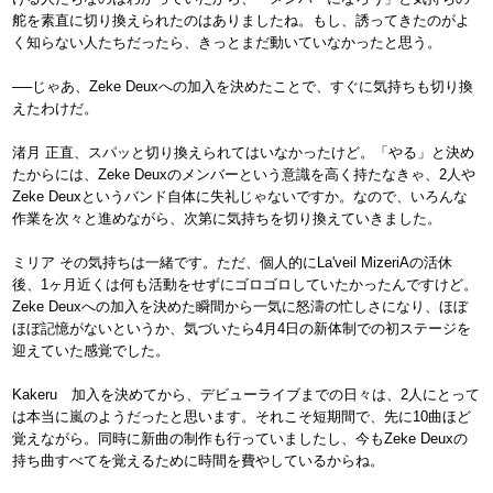
舵を素直に切り換えられたのはありましたね。もし、誘ってきたのがよ
く知らない人たちだったら、きっとまだ動いていなかったと思う。
──じゃあ、Zeke Deuxへの加入を決めたことで、すぐに気持ちも切り換
えたわけだ。
渚月 正直、スパッと切り換えられてはいなかったけど。「やる」と決め
たからには、Zeke Deuxのメンバーという意識を高く持たなきゃ、2人や
Zeke Deuxというバンド自体に失礼じゃないですか。なので、いろんな
作業を次々と進めながら、次第に気持ちを切り換えていきました。
ミリア その気持ちは一緒です。ただ、個人的にLa'veil MizeriAの活休
後、1ヶ月近くは何も活動をせずにゴロゴロしていたかったんですけど。
Zeke Deuxへの加入を決めた瞬間から一気に怒濤の忙しさになり、ほぼ
ほぼ記憶がないというか、気づいたら4月4日の新体制での初ステージを
迎えていた感覚でした。
Kakeru 加入を決めてから、デビューライブまでの日々は、2人にとって
は本当に嵐のようだったと思います。それこそ短期間で、先に10曲ほど
覚えながら。同時に新曲の制作も行っていましたし、今もZeke Deuxの
持ち曲すべてを覚えるために時間を費やしているからね。