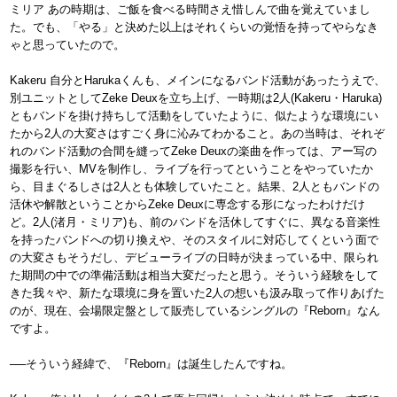
ミリア あの時期は、ご飯を食べる時間さえ惜しんで曲を覚えていまし
た。でも、「やる」と決めた以上はそれくらいの覚悟を持ってやらなき
ゃと思っていたので。
Kakeru 自分とHarukaくんも、メインになるバンド活動があったうえで、
別ユニットとしてZeke Deuxを立ち上げ、一時期は2人(Kakeru・Haruka)
ともバンドを掛け持ちして活動をしていたように、似たような環境にい
たから2人の大変さはすごく身に沁みてわかること。あの当時は、それぞ
れのバンド活動の合間を縫ってZeke Deuxの楽曲を作っては、アー写の
撮影を行い、MVを制作し、ライブを行ってということをやっていたか
ら、目まぐるしさは2人とも体験していたこと。結果、2人ともバンドの
活休や解散ということからZeke Deuxに専念する形になったわけだけ
ど。2人(渚月・ミリア)も、前のバンドを活休してすぐに、異なる音楽性
を持ったバンドへの切り換えや、そのスタイルに対応してくという面で
の大変さもそうだし、デビューライブの日時が決まっている中、限られ
た期間の中での準備活動は相当大変だったと思う。そういう経験をして
きた我々や、新たな環境に身を置いた2人の想いも汲み取って作りあげた
のが、現在、会場限定盤として販売しているシングルの『Reborn』なん
ですよ。
──そういう経緯で、『Reborn』は誕生したんですね。