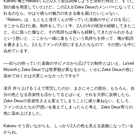
Kakeru 俺とHarukaくんの2人で原点回帰しようと決めた時点で、すでに
別の曲を用意していたけど。この2人がZeke Deuxのメンバーになってく
れるのなら、やはり彼らの魅力の生きる曲を届けたいじゃない。
『Reborn』は、もともと渚月くんが持っていた楽曲のサビメロを元に、
そこから広げた曲。制作をしていく中、2人の今の状況や経験してきたこ
と。心に負った傷など、その気持ちは俺らも経験してきたからわかるよ
という想いと、ここから一緒に進もうという気持ちを持って、俺が歌詞
を書きました。2人もファンの大切にする人たちなので、その想いも中に
込めています。
──自らの持っていた楽曲のサビメロから広げての制作とはいえ、La'veil
MizeriAとZeke Deuxでは世界観が異なるから、いかにZeke Deuxの色に
染めてゆくかは大変じゃなかったですか?
渚月 作り上げるうえで苦労したのが、まさにそこの部分。もちろん、自
分の色となる音楽性も活かしてるとはいえ、それを大胆に反映したら、
Zeke Deuxの音楽性さえも変えてしまうことに成り兼ねない。むしろ、
ファンの人たちが戸惑いを覚えてしまったらと考え、Zeke Deux寄りの
色に染め上げました。
Kakeru そう言いながらも、しっかり2人の色も見える楽曲になっている
からね。