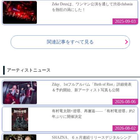
Zeke Deuxは、ワンマン公演を通して渋谷clubasia
を熱狂の渦にした！
2025-09-03
関連記事をすべて見る
アーティストニュース
Zilqy、1stフルアルバム「Birth of Riot」詳細発表
＆予約開始、新アーティスト写真も公開
2026-08-06
有村竜太朗×逹瑯、再邂逅――「有村竜逹瑯」約2
年ぶりに開催決定
2026-08-02
SHAZNA、６ヵ月連続リリースデジタルシング