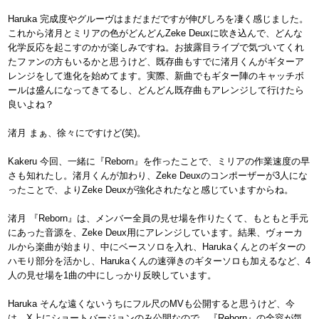
Haruka 完成度やグルーヴはまだまだですが伸びしろを凄く感じました。
これから渚月とミリアの色がどんどんZeke Deuxに吹き込んで、どんな
化学反応を起こすのかが楽しみですね。お披露目ライブで気づいてくれ
たファンの方もいるかと思うけど、既存曲もすでに渚月くんがギターア
レンジをして進化を始めてます。実際、新曲でもギター陣のキャッチボ
ールは盛んになってきてるし、どんどん既存曲もアレンジして行けたら
良いよね？
渚月 まぁ、徐々にですけど(笑)。
Kakeru 今回、一緒に『Reborn』を作ったことで、ミリアの作業速度の早
さも知れたし。渚月くんが加わり、Zeke Deuxのコンポーザーが3人にな
ったことで、よりZeke Deuxが強化されたなと感じていますからね。
渚月 『Reborn』は、メンバー全員の見せ場を作りたくて、もともと手元
にあった音源を、Zeke Deux用にアレンジしています。結果、ヴォーカ
ルから楽曲が始まり、中にベースソロを入れ、Harukaくんとのギターの
ハモり部分を活かし、Harukaくんの速弾きのギターソロも加えるなど、4
人の見せ場を1曲の中にしっかり反映しています。
Haruka そんな遠くないうちにフル尺のMVも公開すると思うけど、今
は、X上にショートバージョンのみ公開なので、『Reborn』の全容が気