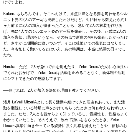
けですよね。
Kakeru もちろんです。そこへ向けて、原点回帰となる姿を匂わせるシル
エット姿の2人のアー写も発表したわけだけど。4月4日から数えたら約1
ヶ月前頃に2人の加入が決まったことから、急いで2人の衣装を作りあ
げ、先に4人でのシルエット姿のアー写を発表し、その後、正式に2人の
加入を告知。理想をいうなら、その時点で新曲のMVも発表したかったけ
ど、さすがに期間的に追いつかず。そこは後追いでの発表にはなりまし
た。今も忙しく動いてるとはいえ、あの時期は、本当に怒濤の日々でし
たね。
Haruka ただ、2人が急いで曲を覚えたり、Zeke Deuxのために心血注い
でくれたおかげで、Zeke Deuxは活動を止めることなく、新体制の活動
にシフトできたので感謝してます。
──良ければ、2人が加入を決めた理由も教えてください。
渚月 La'veil MizeriAとして長く活動を続けてきた理由もあって、まだ活
動を継続している時期に声をかけてもらったときは何も考えられずにい
ました。ただ、2人とも昔からよく知っているし、音楽性も、性格もよく
わかっていたこと。そのうえで、改めて誘いをもらったとき、Zeke
Deuxへ真摯に向き合っている姿勢に強く共感を覚えたことや、信頼のお
ける人たちなのはわかっていたから、「メンバーになろう」と気持ちの