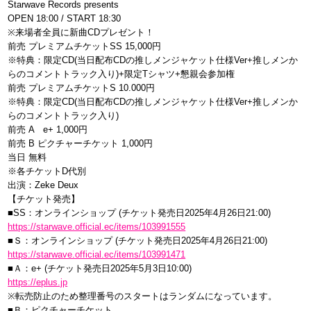
Starwave Records presents
OPEN 18:00 / START 18:30
※来場者全員に新曲CDプレゼント！
前売 プレミアムチケットSS 15,000円
※特典：限定CD(当日配布CDの推しメンジャケット仕様Ver+推しメンか
らのコメントトラック入り)+限定Tシャツ+懇親会参加権
前売 プレミアムチケットS 10.000円
※特典：限定CD(当日配布CDの推しメンジャケット仕様Ver+推しメンか
らのコメントトラック入り)
前売 A e+ 1,000円
前売 B ピクチャーチケット 1,000円
当日 無料
※各チケットD代別
出演：Zeke Deux
【チケット発売】
■SS：オンラインショップ (チケット発売日2025年4月26日21:00)
https://starwave.official.ec/items/103991555
■Ｓ：オンラインショップ (チケット発売日2025年4月26日21:00)
https://starwave.official.ec/items/103991471
■Ａ：e+ (チケット発売日2025年5月3日10:00)
https://eplus.jp
※転売防止のため整理番号のスタートはランダムになっています。
■Ｂ：ピクチャーチケット