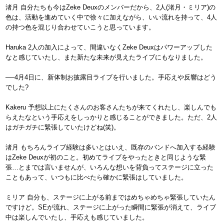
渚月 自分たちも今はZeke Deuxのメンバーだから、2人(渚月・ミリア)の
色は、活動を進めていく中で徐々に加えながら、いい流れを持って、4人
の持つ色を混じり合わせていこうと思っています。
Haruka 2人の加入によって、間違いなくZeke Deuxはパワーアップした
なと感じていたし、また新たな未来が見えたライブにもなりました。
──4月4日に、新体制お披露目ライブを行いました。手応えや反響はどう
でした?
Kakeru 予想以上にたくさんのお客さんたちが来てくれたし、楽しんでも
らえたなという手応えをしっかりと感じることができました。ただ、2人
はガチガチに緊張していたけどね(笑)。
渚月 もちろんライブ経験は多いとはいえ、既存のバンドへ加入する経験
はZeke Deuxが初のこと。初めてライブをやったときと同じような緊
張…とまでは言いませんが、いろんな想いを背負ってステージに立った
こともあって、いつもに比べたら確かに緊張はしていました。
ミリア 自分も、ステージに上がる前まではめちゃめちゃ緊張していたん
ですけど。SEが流れ、ステージに上がった瞬間に緊張が消えて、ライブ
中は楽しんでいたし、手応えも感じていました。