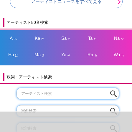
アーティストニュースをすべて見る
アーティスト50音検索
A
Ka
Sa
Ta
Na
あ
か
さ
た
な
Ha
Ma
Ya
Ra
Wa
は
ま
や
ら
わ
歌詞・アーティスト検索