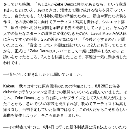
をしていた時期。「もし2人がZeke Deuxに興味があるなら」という意識
もあったとはいえ、あのときは、活休まで駆け抜ける彼らを見守ってい
たし、自分たちも、2人体制の活動の準備のために、新曲や新たな衣装を
作り、その後の展開に向けてアーティスト写真も撮れば、シルエット姿
で、原点回帰へ向けた展開を示唆する姿の発表もしていました。そんな2
人での新たなスタートの展開に変化が起きたのが、La'veil MizeriAが活休
に入ってすぐの時期。2人の近況が気になり、「今後どうするの?」と聞
いたところ、「音楽は…バンド活動は続けたい」と2人とも言ってたこと
から、正式に「Zeke Deuxのメンバーとして一緒に活動をしないか」と
誘いをかけたところ、2人とも快諾したことで、事態は一気に動き出した
わけです。
──慌ただしく動き出したとは聞いていました。
Kakeru 我々はすでに原点回帰のための準備として、8月28日に渋谷
clubasiaで行うワンマン公演までの展開をいろいろと組んでいました。そ
こへ、Zeke Deuxにとっては嬉しいサプライズとして2人の加入が決まっ
たことから、急いで2人の衣装を発注すれば、改めてアーティスト写真も
撮り直し、当初予定していた新曲ではなく、この4人だからこそ相応しい
新曲を制作しようと、そこも組み直しました。
──その時点ですでに、4月4日に行った新体制披露公演も決まっていたわ