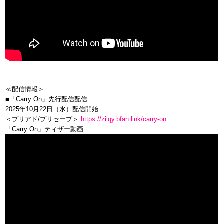
≪配信情報＞
■「Carry On」先行配信配信
2025年10月22日（水）配信開始
＜プリアド/プリセーブ＞
https://zilqy.bfan.link/carry-on
「Carry On」ティザー動画