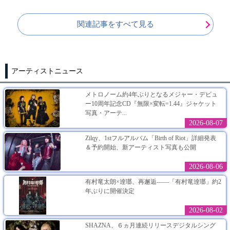
関連記事をすべて見る
アーティストニュース
メトロノーム約4年ぶりとなるメジャー・デビュ
ー10周年記念CD『無限×変転=1.44』ジャケット
写真・アーテ...
2026-08-07
Zilqy、1stフルアルバム「Birth of Riot」詳細発表
＆予約開始、新アーティスト写真も公開
2026-08-06
有村竜太朗×逹瑯、再邂逅――「有村竜逹瑯」約2
年ぶりに開催決定
2026-08-02
SHAZNA、６ヵ月連続リリースデジタルシング