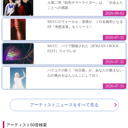
ル第二弾『飴色サマーライダー』は、「出会えた
ことへの感謝...
2026-08-02
MUCCのヴォーカル・逹瑯が、ソロ名義初となる
EP『奇怒哀落』をリリース！
2026-07-31
MUCC、パリで開催された［B7KLAN J-ROCK
FEST］ライヴレポ
2026-07-31
パクユナの歌う『向日葵』が、あなたの癒えない
心の痛みをはんぶんこにしてゆく。
2026-07-31
アーティストニュースをすべて見る
アーティスト50音検索