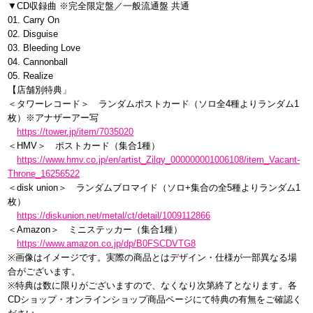
▼CD収録曲 ※完全限定盤／一般流通盤 共通
01. Carry On
02. Disguise
03. Bleeding Love
04. Cannonball
05. Realize
【店舗別特典」
＜タワーレコード＞ ランダムポストカード（ソロ全4種よりランダム1
枚）※アナザーアー写
https://tower.jp/item/7035020
＜HMV＞ ポストカード（集合1種）
https://www.hmv.co.jp/en/artist_Zilqy_000000001006108/item_Vacant-
Throne_16256522
＜disk union＞ ランダムブロマイド（ソロ+集合の全5種よりランダム1
枚）
https://diskunion.net/metal/ct/detail/1009112866
＜Amazon＞ ミニステッカー（集合1種）
https://www.amazon.co.jp/dp/B0FSCDVTG8
※画像はイメージです。実際の商品とはデザイン・仕様が一部異なる場
合がございます。
※特典は数に限りがございますので、なくなり次第終了となります。各
CDショップ・オンラインショップ商品ページにて特典の有無をご確認く