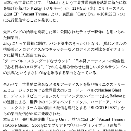
日本から世界に向けて、「Metal」という世界共通言語を武器に新たに旗
を揚げた新バンドZilqy（ジルキー）が、11月5日（水）にリリースされ
る1st EP「Vacant Throne」より、表題曲「Carry On」を10月22日（水）
に先行配信することを発表した。
先日バンドの始動を発表した際に公開されたティザー映像にも用いられ
た同楽曲。
Zilqyにとって最初に制作、バンド誕生のきっかけとなり、[現代メタルの
構築美とメロディアスかつキャッチーなメロディとの対比をダイナミッ
クに描写した楽曲である。
“グローバル・スタンダードなサウンド”、“日本発アーティストの独自性
である日本のメロディ”、“それらを組み合わせた新しいメタルサウンドへ
の挑戦”というまさにZilqyを象徴する楽曲となっている。
合わせて、世界的に著名なメタルアーティストを取り扱うエクストリー
ムミュージックにおける世界最大のレコードレーベルのNuclear Blast
と、ディストリビューションのリーディングカンパニーであるBelieveと
の連携による、世界中のインディペンド・メタル、ハードコア、パン
ク、エクストリーム系の楽曲の配信を専門とする「BLOOD BLAST」か
らの楽曲配信が正式に発表された。
本日より、先行配信楽曲「Carry On」、並びに1st EP「Vacant Throne」
はApple Music、Spotifyにてプリアド/プリセーブ（ライブラリ追加予