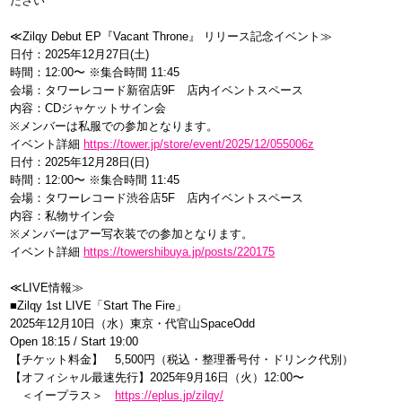
ださい
≪Zilqy Debut EP『Vacant Throne』 リリース記念イベント≫
日付：2025年12月27日(土)
時間：12:00〜 ※集合時間 11:45
会場：タワーレコード新宿店9F 店内イベントスペース
内容：CDジャケットサイン会
※メンバーは私服での参加となります。
イベント詳細
https://tower.jp/store/event/2025/12/055006z
日付：2025年12月28日(日)
時間：12:00〜 ※集合時間 11:45
会場：タワーレコード渋谷店5F 店内イベントスペース
内容：私物サイン会
※メンバーはアー写衣装での参加となります。
イベント詳細
https://towershibuya.jp/posts/220175
≪LIVE情報≫
■Zilqy 1st LIVE「Start The Fire」
2025年12月10日（水）東京・代官山SpaceOdd
Open 18:15 / Start 19:00
【チケット料金】 5,500円（税込・整理番号付・ドリンク代別）
【オフィシャル最速先行】2025年9月16日（火）12:00〜
＜イープラス＞
https://eplus.jp/zilqy/