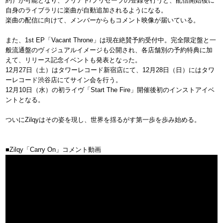
約）が可能となり、プリアド/プリセーブの登録を行うと、配信開始後に
自身のライブラリに楽曲が自動追加されるようになる。
楽曲の配信に向けて、メンバーからもコメント映像が届いている。
また、1st EP「Vacant Throne」は現在絶賛予約受付中。完全限定盤と一
般流通盤のヴィジュアルイメージも公開され、各店舗別の予約特典に加
えて、リリース記念イベントも発表となった。
12月27日（土）はタワーレコード新宿店にて、12月28日（日）にはタワ
ーレコード渋谷店にてサイン会を行う。
12月10日（水）の初ライヴ「Start The Fire」開催後初のインストアイベ
ントとなる。
ついにZilqyはその姿を現し、世界を揺るがす第一歩を歩み始める。
■Zilqy「Carry On」コメント動画