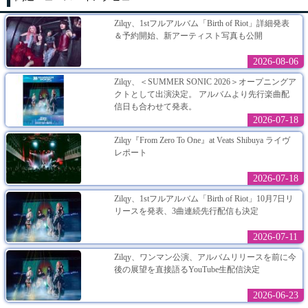
Zilqy、1stフルアルバム「Birth of Riot」詳細発表
＆予約開始、新アーティスト写真も公開
2026-08-06
Zilqy、＜SUMMER SONIC 2026＞オープニングア
クトとして出演決定。 アルバムより先行楽曲配
信日も合わせて発表。
2026-07-18
Zilqy『From Zero To One』at Veats Shibuya ライヴ
レポート
2026-07-18
Zilqy、1stフルアルバム「Birth of Riot」10月7日リ
リースを発表、3曲連続先行配信も決定
2026-07-11
Zilqy、ワンマン公演、アルバムリリースを前に今
後の展望を直接語るYouTube生配信決定
2026-06-23