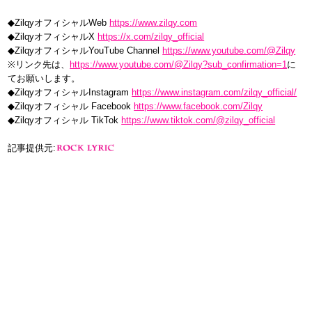
◆ZilqyオフィシャルWeb
https://www.zilqy.com
◆ZilqyオフィシャルX
https://x.com/zilqy_official
◆ZilqyオフィシャルYouTube Channel
https://www.youtube.com/@Zilqy
※リンク先は、
https://www.youtube.com/@Zilqy?sub_confirmation=1
に
てお願いします。
◆ZilqyオフィシャルInstagram
https://www.instagram.com/zilqy_official/
◆Zilqyオフィシャル Facebook
https://www.facebook.com/Zilqy
◆Zilqyオフィシャル TikTok
https://www.tiktok.com/@zilqy_official
記事提供元: