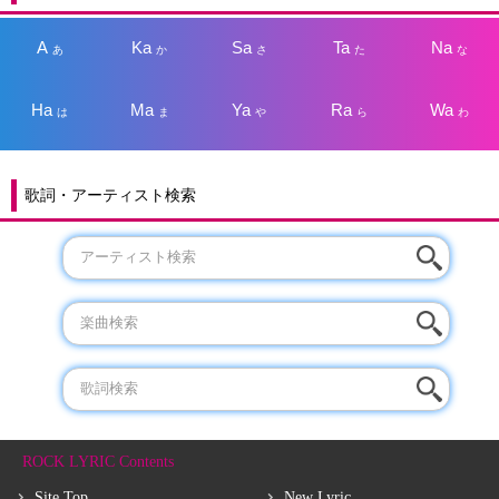
A
Ka
Sa
Ta
Na
あ
か
さ
た
な
Ha
Ma
Ya
Ra
Wa
は
ま
や
ら
わ
歌詞・アーティスト検索
ROCK LYRIC Contents
Site Top
New Lyric