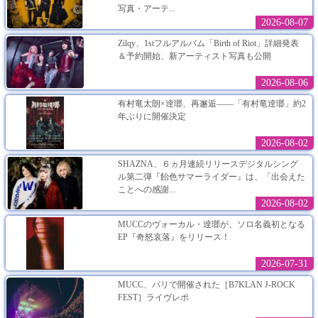
写真・アーテ...
2026-08-07
Zilqy、1stフルアルバム「Birth of Riot」詳細発表
＆予約開始、新アーティスト写真も公開
2026-08-06
有村竜太朗×逹瑯、再邂逅――「有村竜逹瑯」約2
年ぶりに開催決定
2026-08-02
SHAZNA、６ヵ月連続リリースデジタルシング
ル第二弾『飴色サマーライダー』は、「出会えた
ことへの感謝...
2026-08-02
MUCCのヴォーカル・逹瑯が、ソロ名義初となる
EP『奇怒哀落』をリリース！
2026-07-31
MUCC、パリで開催された［B7KLAN J-ROCK
FEST］ライヴレポ