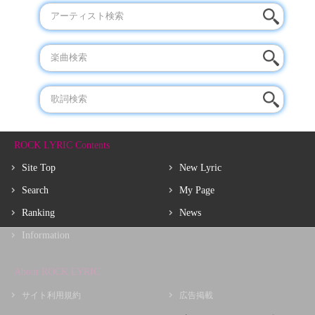
ROCK LYRIC Contents
Site Top
New Lyric
Search
My Page
Ranking
News
Information
About ROCK LYRIC
サイト利用規約
広告掲載