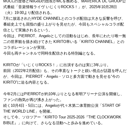
MUCCの逹瑯とNoGoDの団長がMCを務める、MAVERICK DC GROUP公
式番組「音楽情報ライヴ いじくりROCKS！」が、2025年10月28日
（火）19:00より配信される。
7月に放送されたHYDE CHANNELとのコラボ配信は大きな反響を呼び、
番組史上でも屈指の盛り上がりを見せたが、今回もスペシャルコラボ配
信として実施されるという。
今回は、PIERROT、Angeloとしての活動をはじめ、長年にわたり唯一無
二の世界観を描き続けてきた KIRITO率いる「KIRITO CHANNEL」との
コラボレーションが実現。
今回も両チャンネルで同時生配信される特別編となる。
KIRITOが「いじくりROCKS！」に出演するのは実に3年ぶり。
前回（2022年2月配信）も、その率直なトークと鋭い視点が話題を呼んだ
が、今回は、PIERROT・Angelo・ソロと多方面で動きを見せる“今の
KIRITO”に迫る内容となる。
今年2月にはPIERROTが約10年ぶりとなる有明アリーナ公演を開催し、
ファンの熱気が再び沸き上がった。
続く10月4日・5日には、Angeloが代々木第二体育館公演「START OF
THE WORLD LINE」を開催。
そして今、ソロツアー「KIRITO Tour 2025-2026『THE CLOCKWORK
BIBLE』」に向けて、さらなる活動へと歩みを進めている。