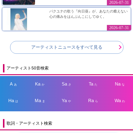
2026-07-31
パクユナの歌う『向日葵』が、あなたの癒えない
心の痛みをはんぶんこにしてゆく。
2026-07-31
アーティストニュースをすべて見る
アーティスト50音検索
A
Ka
Sa
Ta
Na
あ
か
さ
た
な
Ha
Ma
Ya
Ra
Wa
は
ま
や
ら
わ
歌詞・アーティスト検索