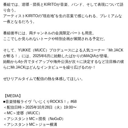
番組では、逹瑯・団長とKIRITOが音楽、バンド、そして表現について語
り合う。
アーティストKIRITOの“現在地”を生の言葉で感じられる、プレミアムな
一夜となるだろう。
番組後半には、両チャンネルの会員限定パートも用意。
ここでしか見られないトークや特別企画が展開される予定だ。
そして、YUKKE（MUCC）プロデュースによる人気コーナー「Mr.JACK
が斬る！」には、2025年6月に始動したばかりのMAQIAが登場。
始動から4か月でタイアップや海外公演が次々に決定するなど注目株の彼
らにMr.JACKはどんなインタビューを繰り広げるのか！
ぜひリアルタイムで配信の熱を体感してほしい。
【MEDIA】
■音楽情報ライヴ『いじくりROCKS！』#68
＜配信日時＞2025年10月28日（火）19:00〜
＜MC＞逹瑯（MUCC）
＜アシスタントMC＞団長（NoGoD）
＜アシスタントMC＞ジョー横溝