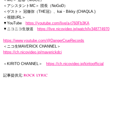
＜アシスタントMC＞ 団長（NoGoD）
＜ゲスト＞ 冠徹弥（THE冠）、kai・Bikky (CHAQLA.)
＜視聴URL＞
▼YouTube
https://youtube.com/live/a-t760Fb3KA
▼ニコニコ生放送
https://live.nicovideo.jp/watch/lv348774970
https://www.youtube.com/@DangerCrueRecords
＜ニコ生MAVERICK CHANNEL＞
https://ch.nicovideo.jp/maverickdci
＜KIRITO CHANNEL＞
https://ch.nicovideo.jp/kiritoofficial
記事提供元: