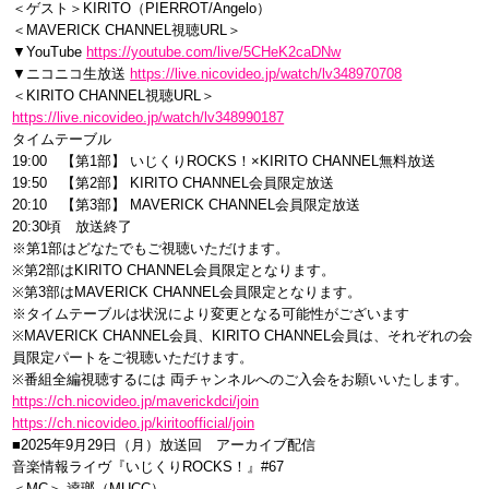
＜ゲスト＞KIRITO（PIERROT/Angelo）
＜MAVERICK CHANNEL視聴URL＞
▼YouTube
https://youtube.com/live/5CHeK2caDNw
▼ニコニコ生放送
https://live.nicovideo.jp/watch/lv348970708
＜KIRITO CHANNEL視聴URL＞
https://live.nicovideo.jp/watch/lv348990187
タイムテーブル
19:00 【第1部】 いじくりROCKS！×KIRITO CHANNEL無料放送
19:50 【第2部】 KIRITO CHANNEL会員限定放送
20:10 【第3部】 MAVERICK CHANNEL会員限定放送
20:30頃 放送終了
※第1部はどなたでもご視聴いただけます。
※第2部はKIRITO CHANNEL会員限定となります。
※第3部はMAVERICK CHANNEL会員限定となります。
※タイムテーブルは状況により変更となる可能性がございます
※MAVERICK CHANNEL会員、KIRITO CHANNEL会員は、それぞれの会
員限定パートをご視聴いただけます。
※番組全編視聴するには 両チャンネルへのご入会をお願いいたします。
https://ch.nicovideo.jp/maverickdci/join
https://ch.nicovideo.jp/kiritoofficial/join
■2025年9月29日（月）放送回 アーカイブ配信
音楽情報ライヴ『いじくりROCKS！』#67
＜MC＞ 逹瑯（MUCC）