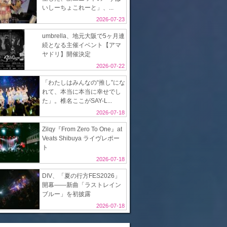
いしーちょこれーと」、...
2026-07-23
umbrella、地元大阪で5ヶ月連
続となる主催イベント【アマ
ヤドリ】開催決定
2026-07-22
「わたしはみんなの“推し”にな
れて、本当に本当に幸せでし
た」。椎名ここがSAY-L...
2026-07-18
Zilqy『From Zero To One』at
Veats Shibuya ライヴレポー
ト
2026-07-18
DIV、「夏の行方FES2026」
開幕――新曲「ラストレイン
ブルー」を初披露
2026-07-18