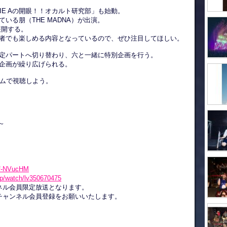
NIE Aの開眼！！オカルト研究部」も始動。
いる朋（THE MADNA）が出演。
展開する。
者でも楽しめる内容となっているので、ぜひ注目してほしい。
定パートへ切り替わり、六と一緒に特別企画を行う。
企画が繰り広げられる。
イムで視聴しよう。
～
Srf-NVucHM
.jp/watch/lv350670475
ンネル会員限定放送となります。
Kチャンネル会員登録をお願いいたします。