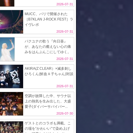
2026-07-31
MUCC、パリで開催された
［B7KLAN J-ROCK FEST］ラ
イヴレポ
2026-07-31
パクユナの歌う『向日葵』
が、あなたの癒えない心の痛
みをはんぶんこにしてゆく。
2026-07-31
AKIRA(Z CLEAR）×滅多刺し
ひろくん(鮮血Ａ子ちゃん)対談
2026-07-31
空調が故障した中、サウナ以
上の熱気を生み出した、大盛
愛子(ダイバーサバイバー...
2026-07-30
ゲストとのコラボも満載。こ
の場を“かわいい”で染め上げ