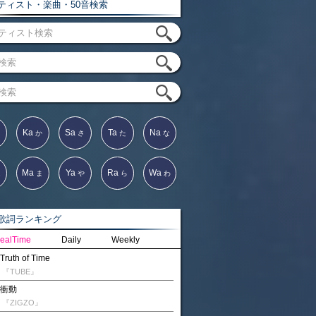
ィスト・楽曲・50音検索
Ka
Sa
Ta
Na
か
さ
た
な
Ma
Ya
Ra
Wa
は
ま
や
ら
わ
詞ランキング
ealTime
Daily
Weekly
Truth of Time
『TUBE』
衝動
『ZIGZO』