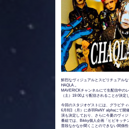
鮮烈なヴィジュアルとスピリチュアルな
HAQLA.。
MAVERICKチャンネルにて生配信中のレ
（土）19:00より配信されることが決定
今回のスタジオゲストには、グラビティの
6月8日（月）に赤羽ReNY alphaに
演も決定しており、さらに今夏のヴィジ
番組では、Bikky個人企画「ヒビキッ
普段なかなか聞くことのできない関係性