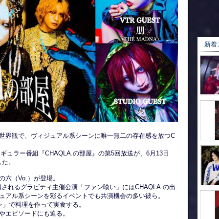
新着
世界観で、ヴィジュアル系シーンに唯一無二の存在感を放つC
ギュラー番組『CHAQLA.の部屋』の第5回放送が、6月13日
した。
六（Vo.）が登場。
て開催されるグラビティ主催公演「ファン喰い」にはCHAQLA.の出
ュアル系シーンを彩るイベントでも共演機会の多い彼ら。
チン」で料理を作って実食する。
やエピソードにも迫る。