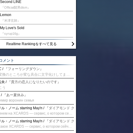
Second LINE
『Official髭男dism』
Lemon
『米津玄師』
My Love's Sold
『syrup16g』
Realtime Rankingをすべて見る
コメント
 /
『フォーリングダウン』
予測変換のところが変な具合に文字化けしてませんか？
央 /
『貴方の恋人になりたいのです』
こう
 /
『あー夏休み』
имир воронин семья
・ノーム starring May'n /
『ダイアモンド クレバス/射手座☆午後九時 Don't be la
Взглянем на XCARDS — сервис, о котором сейчас говорят. Совсем недавно наткнулся о цифровой сервис XCARDS, он дает возможность создавать онлайн дебетовые карты чтобы контролировать расходы. Особенности, на которые я обратил внимание: Создание карты занимает очень короткое время. Сервис позволяет выпустить множество карт для разных целей. Поддержка работает в любое время суток включая персонального менеджера. Доступно управление без задержек — лимиты, уведомления, отчёты, статистика. На что стоит обратить внимание: Локация компании: европейская юрисдикция — перед использованием стоит уточнить, что сервис можно использовать без нарушений. Комиссии: в некоторых случаях встречаются оплаты за операции, поэтому советую просмотреть договор. Реальные кейсы: по отзывам поддержка работает быстро. Защита данных: все операции подтверждаются уведомлениями, но всегда лучше не хранить большие суммы на карте. Общее впечатление: Судя по функционалу, XCARDS может стать удобным инструментом в сфере финансов. Платформа сочетает скорость, удобство и гибкость. Как вы думаете? Пробовали ли подобные сервисы? Напишите в комментариях Виртуальные карты для бизнеса
・ノーム starring May'n /
『ダイアモンド クレバス/射手座☆午後九時 Don't be la
Что такое XCARDS — сервис, о котором сейчас говорят. Буквально на днях заметил о интересный бренд XCARDS, он помогает создавать онлайн карты чтобы управлять бюджетами. Ключевые преимущества: Выпуск занимает всего считанные минуты. Платформа даёт возможность оформить множество карт для разных целей. Есть поддержка в любое время суток включая персонального менеджера. Есть контроль без задержек — транзакции, уведомления, аналитика — всё под рукой. Возможные нюансы: Регистрация: европейская юрисдикция — желательно убедиться, что сервис можно использовать без нарушений. Финансовые условия: возможно, есть скрытые комиссии, поэтому лучше внимательно прочитать договор. Отзывы пользователей: по отзывам поддержка работает быстро. Надёжность системы: внедрены базовые меры безопасности, но всё равно советую не хранить большие суммы на карте. Вывод: В целом платформа кажется отличным помощником для маркетологов. Платформа сочетает скорость, удобство и гибкость. Как вы думаете? Пользовались ли вы XCARDS? Поделитесь опытом — будет интересно сравнить. Виртуальные карты для бизнеса