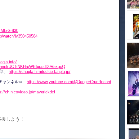
7BMIxGr830
.jp/watch/lv350450584
qla.info/
hannel/UC-8NKHrgWBIgusdD0R5xgxQ
楽部」
https://chaqla-himituclub.fanpla.jp/
ubeチャンネル≫
https://www.youtube.com/@DangerCrueRecord
s://ch.nicovideo.jp/maverickdci
応援しよう！