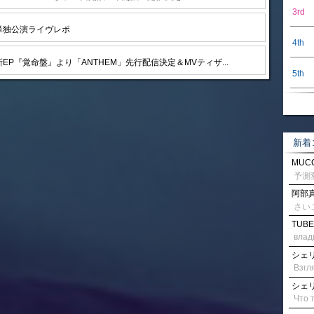
3rd
単独公演ライヴレポ
4th
EP『覚命盤』より「ANTHEM」先行配信決定＆MVティザ...
5th
新着
MUCC
阿部真
さい
TUBE
влад
シェリル
シェリル