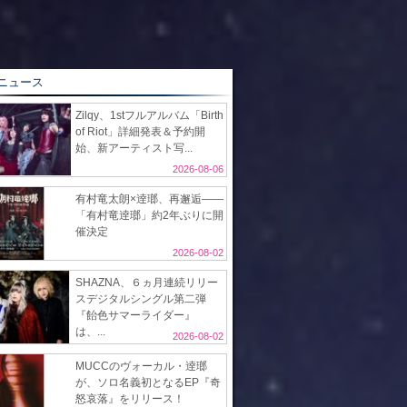
ニュース
Zilqy、1stフルアルバム「Birth
of Riot」詳細発表＆予約開
始、新アーティスト写...
2026-08-06
有村竜太朗×逹瑯、再邂逅――
「有村竜逹瑯」約2年ぶりに開
催決定
2026-08-02
SHAZNA、６ヵ月連続リリー
スデジタルシングル第二弾
『飴色サマーライダー』
は、...
2026-08-02
MUCCのヴォーカル・逹瑯
が、ソロ名義初となるEP『奇
怒哀落』をリリース！