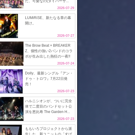
た、可愛なの(ダイバーサ...
2026-07-29
LUMiRiSE、新たなる章の幕
開け。
2026-07-27
The Brow Beat × BREAKER
Z、個性の強い2バンドのコラ
ボが生み出した熱狂の一夜!!
2026-07-24
Dolly、最新シングル『アン・
ドゥ・トロワ』7月22日発
売！
2026-07-23
ハルニシオンが、ついに完全
体で二度目のバンドセット公
演を恵比寿 The Garden H...
2026-07-23
ももいろプロジェクトから派
生した、新ユニットの「すぱ