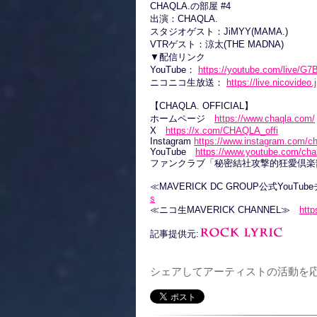
CHAQLA.の部屋 #4
出演：CHAQLA.
スタジオゲスト：JiMYY(MAMA.)
VTRゲスト：涼太(THE MADNA)
▼配信リンク
YouTube：
https://youtube.com/live/G
ニコニコ生放送：
https://live.nicovideo
【CHAQLA. OFFICIAL】
ホームページ
https://www.chaqla.com/
X
https://x.com/CHAQLA_offi
Instagram
https://www.instagram.com/cha
YouTube
https://www.youtube.com/c
ファンクラブ「秘密結社攻撃的狂愛倶
≪MAVERICK DC GROUP公式YouT
s
≪ニコ生MAVERICK CHANNEL≫
http
記事提供元:
シェアしてアーティストの活動を