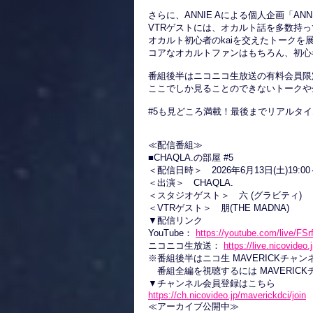
さらに、ANNIE Aによる個人企画「AN
VTRゲストには、オカルト話を多数持って
オカルト初心者のkaiを交えたトークを
コアなオカルトファンはもちろん、初心
番組後半はニコニコ生放送の有料会員限
ここでしか見ることのできないトークや
#5も見どころ満載！最後までリアルタ
≪配信番組≫
■CHAQLA.の部屋 #5
＜配信日時＞ 2026年6月13日(土)19:00
＜出演＞ CHAQLA.
＜スタジオゲスト＞ 六 (グラビティ)
＜VTRゲスト＞ 朋(THE MADNA)
▼配信リンク
YouTube：
https://youtube.com/live/F
ニコニコ生放送：
https://live.nicovideo
※番組後半はニコ生 MAVERICKチャ
番組全編を視聴するには MAVERIC
▼チャンネル会員登録はこちら
https://ch.nicovideo.jp/maverickdci/join
≪アーカイブ公開中≫