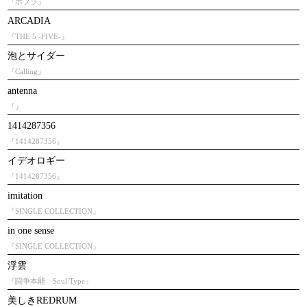
『ポプラ』
ARCADIA
『THE 5 -FIVE-』
泡とサイダー
『Calling』
antenna
『』
1414287356
『1414287356』
イデオロギー
『1414287356』
imitation
『SINGLE COLLECTION』
in one sense
『SINGLE COLLECTION』
浮雲
『闘争本能 Soul Type』
美しきREDRUM