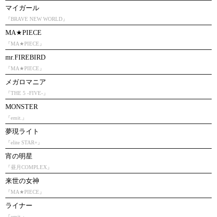
マイガール
『BRAVE NEW WORLD』
MA★PIECE
『MA★PIECE』
mr.FIREBIRD
『MA★PIECE』
メガロマニア
『THE 5 -FIVE-』
MONSTER
『emit.』
夢現ライト
『elite STAR+』
宵の明星
『昼月COMPLEX』
来世の女神
『MA★PIECE』
ライナー
『emit.』