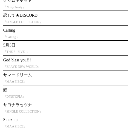
グリムキャット
『Nutty Nasty』
恋して★DISCORD
『SINGLE COLLECTION』
Calling
『Calling』
5月5日
『THE 5 -FIVE-』
God bless you!!!
『BRAVE NEW WORLD』
サマードリーム
『MA★PIECE』
鮫
『DYSTOPIA』
サヨナラセツナ
『SINGLE COLLECTION』
Sun'z up
『MA★PIECE』