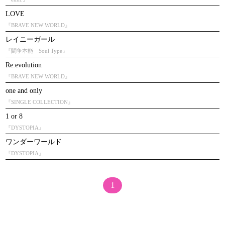
LOVE
『BRAVE NEW WORLD』
レイニーガール
『闘争本能 Soul Type』
Re:evolution
『BRAVE NEW WORLD』
one and only
『SINGLE COLLECTION』
1 or 8
『DYSTOPIA』
ワンダーワールド
『DYSTOPIA』
1