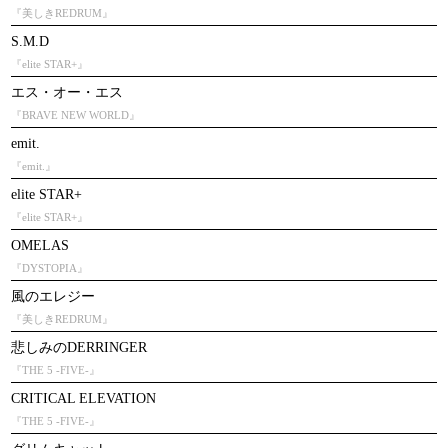
『美しきREDRUM』
S.M.D
『elite STAR+』
エス・オー・エス
『BRAVE NEW WORLD』
emit.
『emit.』
elite STAR+
『elite STAR+』
OMELAS
『DYSTOPIA』
風のエレジー
『美しきREDRUM』
悲しみのDERRINGER
『THE 5 -FIVE-』
CRITICAL ELEVATION
『THE 5 -FIVE-』