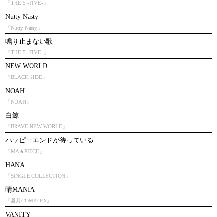
『THE 5 -FIVE-』
Nutty Nasty
『Nutty Nasty』
鳴り止まない歌
『THE 5 -FIVE-』
NEW WORLD
『BLACK SIDE』
NOAH
『NOAH』
白鯨
『BRAVE NEW WORLD』
ハッピーエンドが待っている
『MA★PIECE』
HANA
『SINGLE COLLECTION』
晴MANIA
『昼月COMPLEX』
VANITY