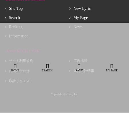
Site Top
New Lyric
Search
My Page
Ranking
News
Information
About ROCK LYRIC
サイト利用規約
広告掲載
お問い合わせ
運営会社情報
HOME
SEARCH
RANK
MY PAGE
歌詩リクエスト
Copyright © choir, Inc.