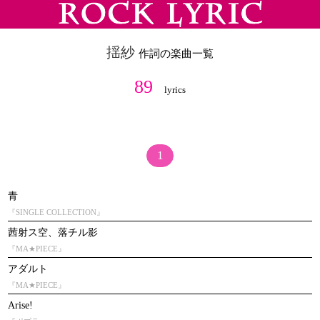
揺紗
作詞の楽曲一覧
89
lyrics
1
青
『SINGLE COLLECTION』
茜射ス空、落チル影
『MA★PIECE』
アダルト
『MA★PIECE』
Arise!