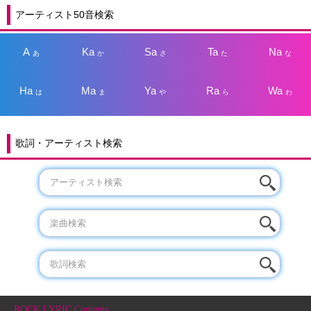
アーティスト50音検索
A
Ka
Sa
Ta
Na
あ
か
さ
た
な
Ha
Ma
Ya
Ra
Wa
は
ま
や
ら
わ
歌詞・アーティスト検索
ROCK LYRIC Contents