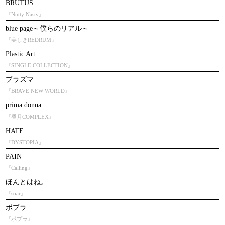
BRUTUS
『Nutty Nasty』
blue page～僕らのリアル～
『美しきREDRUM』
Plastic Art
『SINGLE COLLECTION』
プラズマ
『BRAVE NEW WORLD』
prima donna
『昼月COMPLEX』
HATE
『DYSTOPIA』
PAIN
『Calling』
ほんとはね。
『soar』
ポプラ
『ポプラ』