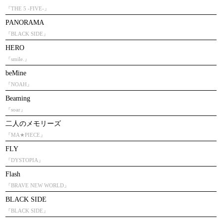
『THE 5 -FIVE-』
PANORAMA
『BLACK SIDE』
HERO
『smile.』
beMine
『NOAH』
Beaming
『soar』
二人のメモリーズ
『MA★PIECE』
FLY
『DYSTOPIA』
Flash
『BRAVE NEW WORLD』
BLACK SIDE
『BLACK SIDE』