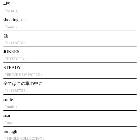
4F9
『NOAH』
shooting star
『smile.』
蝕
『1414287356』
JOKERS
『DYSTOPIA』
STEADY
『BRAVE NEW WORLD』
全てはこの掌の中に
『1414287356』
smile.
『smile.』
soar
『soar』
So high
『SINGLE COLLECTION』