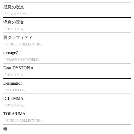
溜息の呪文
『ワンダーワールド』
溜息の呪文
『DYSTOPIA』
翼グラフィティ
『SINGLE COLLECTION』
teenageZ
『BRAVE NEW WORLD』
Dear DYSTOPIA
『DYSTOPIA』
Destination
『MA★PIECE』
DILEMMA
『DYSTOPIA』
TORA/UMA
『SINGLE COLLECTION』
毒