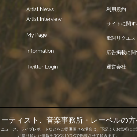
Artist News
利用規約
Artist Interview
サイトに関す
My Page
歌詞リクエス
Information
広告掲載に関
Twitter Login
運営会社
アーティスト、音楽事務所・レーベルの方
、ニュース、ライブレポートなどをご提供頂ける場合は、下記よりお気軽にご
お送り頂いた情報をROCK LYRICで掲載させて頂きます。