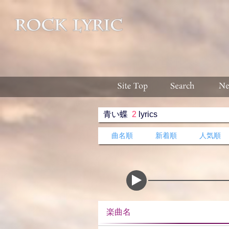
青い蝶
2
lyrics
曲名順
新着順
人気順
楽曲名 収録ア