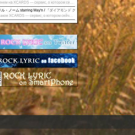
Взглянем на XCARDS — сервис, о котором сейчас говорят. Совсем недавно наткнулся о цифровой сервис XCARDS, он дает возможность создавать онлайн дебетовые карты чтобы контролировать расходы. Особенности, на которые я обратил внимание: Создание карты занимает очень короткое время. Сервис позволяет выпустить множество карт для разных целей. Поддержка работает в любое время суток включая персонального менеджера. Доступно управление без задержек — лимиты, уведомления, отчёты, статистика. На что стоит обратить внимание: Локация компании: европейская юрисдикция — перед использованием стоит уточнить, что сервис можно использовать без нарушений. Комиссии: в некоторых случаях встречаются оплаты за операции, поэтому советую просмотреть договор. Реальные кейсы: по отзывам поддержка работает быстро. Защита данных: все операции подтверждаются уведомлениями, но всегда лучше не хранить большие суммы на карте. Общее впечатление: Судя по функционалу, XCARDS может стать удобным инструментом в сфере финансов. Платформа сочетает скорость, удобство и гибкость. Как вы думаете? Пробовали ли подобные сервисы? Напишите в комментариях Виртуальные карты для бизнеса
・ノーム starring May'n /
『ダイアモンド クレバス/射手座☆午後九時 Don't be la
Что такое XCARDS — сервис, о котором сейчас говорят. Буквально на днях заметил о интересный бренд XCARDS, он помогает создавать онлайн карты чтобы управлять бюджетами. Ключевые преимущества: Выпуск занимает всего считанные минуты. Платформа даёт возможность оформить множество карт для разных целей. Есть поддержка в любое время суток включая персонального менеджера. Есть контроль без задержек — транзакции, уведомления, аналитика — всё под рукой. Возможные нюансы: Регистрация: европейская юрисдикция — желательно убедиться, что сервис можно использовать без нарушений. Финансовые условия: возможно, есть скрытые комиссии, поэтому лучше внимательно прочитать договор. Отзывы пользователей: по отзывам поддержка работает быстро. Надёжность системы: внедрены базовые меры безопасности, но всё равно советую не хранить большие суммы на карте. Вывод: В целом платформа кажется отличным помощником для маркетологов. Платформа сочетает скорость, удобство и гибкость. Как вы думаете? Пользовались ли вы XCARDS? Поделитесь опытом — будет интересно сравнить. Виртуальные карты для бизнеса