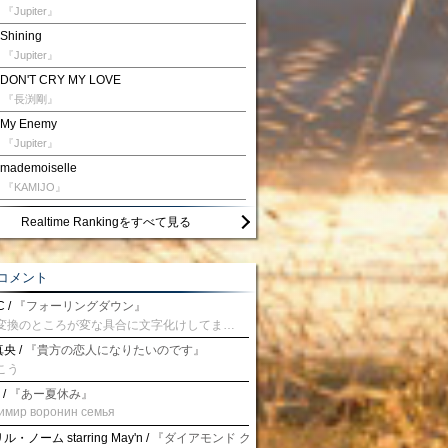
『Jupiter』
Shining
『Jupiter』
DON'T CRY MY LOVE
『長渕剛』
My Enemy
『Jupiter』
mademoiselle
『KAMIJO』
Realtime Rankingをすべて見る
コメント
 /
『フォーリングダウン』
予測変換のところが変な具合に文字化けしてませんか？
央 /
『貴方の恋人になりたいのです』
こう
 /
『あー夏休み』
имир воронин семья
・ノーム starring May'n /
『ダイアモンド クレバス/射手座☆午後九時 Don't be la