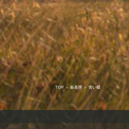
TOP
＞
秦基博
＞
青い蝶