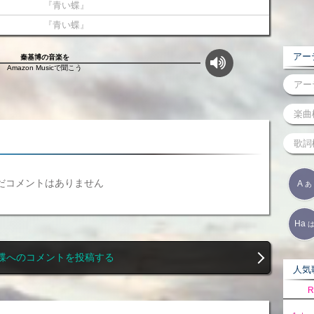
『青い蝶』
『青い蝶』
アーテ
秦基博の音楽を
Amazon Musicで聞こう
だコメントはありません
A
あ
Ha
蝶へのコメントを投稿する
人気歌
R