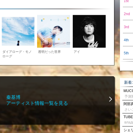
1st
2nd
3rd
4th
ダイアローグ・モノ
透明だった世界
アイ
5th
ローグ
新着
MUCC
秦基博
アーティスト情報一覧を見る
阿部真
さい
TUBE
влад
シェリル