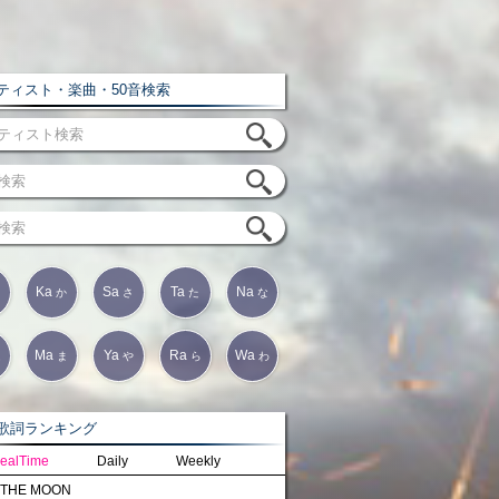
ィスト・楽曲・50音検索
Ka
Sa
Ta
Na
か
さ
た
な
Ma
Ya
Ra
Wa
は
ま
や
ら
わ
詞ランキング
ealTime
Daily
Weekly
THE MOON