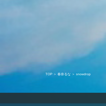
TOP
＞
春奈るな
＞
snowdrop