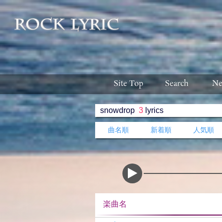
snowdrop
3
lyrics
曲名順
新着順
人気順
楽曲名 収録ア