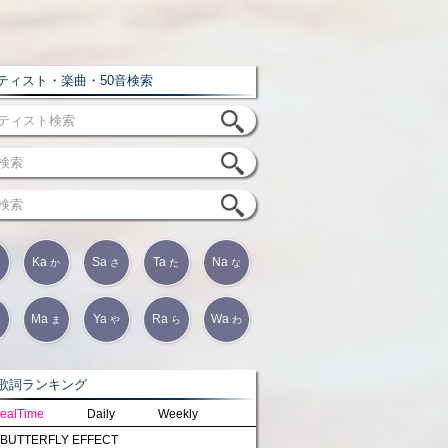
ィスト・楽曲・50音検索
Ka
Sa
Ta
Na
か
さ
た
な
Ma
Ya
Ra
Wa
は
ま
や
ら
わ
詞ランキング
ealTime
Daily
Weekly
BUTTERFLY EFFECT