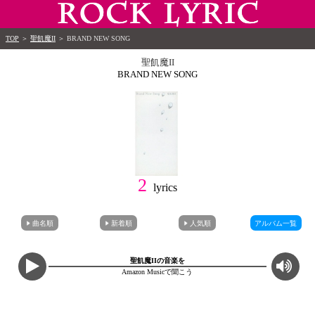
TOP
＞
聖飢魔II
＞
BRAND NEW SONG
聖飢魔II
BRAND NEW SONG
2
lyrics
曲名順
新着順
人気順
アルバム一覧
聖飢魔IIの音楽を
Amazon Musicで聞こう