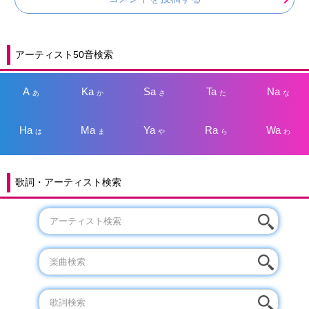
アーティスト50音検索
A
Ka
Sa
Ta
Na
あ
か
さ
た
な
Ha
Ma
Ya
Ra
Wa
は
ま
や
ら
わ
歌詞・アーティスト検索