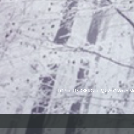
TOP
＞
LINDBERG
＞
想い出のWater 