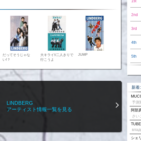
1st
2nd
3rd
4th
JUMP
だってそうじゃな
大キライ!/二人きりで
5th
い!？
行こうよ
新着
MUCC
LINDBERG
アーティスト情報一覧を見る
阿部真
さい
TUBE
влад
シェリル