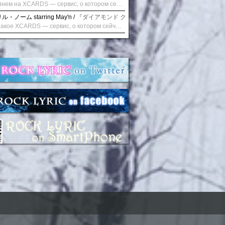
Взглянем на XCARDS — сервис, о котором сейчас говорят. Совсем недавно наткнулся о цифровой сервис XCARDS, он дает возможность создавать онлайн дебетовые карты чтобы контролировать расходы. Особенности, на которые я обратил внимание: Создание карты занимает очень короткое время. Сервис позволяет выпустить множество карт для разных целей. Поддержка работает в любое время суток включая персонального менеджера. Доступно управление без задержек — лимиты, уведомления, отчёты, статистика. На что стоит обратить внимание: Локация компании: европейская юрисдикция — перед использованием стоит уточнить, что сервис можно использовать без нарушений. Комиссии: в некоторых случаях встречаются оплаты за операции, поэтому советую просмотреть договор. Реальные кейсы: по отзывам поддержка работает быстро. Защита данных: все операции подтверждаются уведомлениями, но всегда лучше не хранить большие суммы на карте. Общее впечатление: Судя по функционалу, XCARDS может стать удобным инструментом в сфере финансов. Платформа сочетает скорость, удобство и гибкость. Как вы думаете? Пробовали ли подобные сервисы? Напишите в комментариях Виртуальные карты для бизнеса
・ノーム starring May'n /
『ダイアモンド クレバス/射手座☆午後九時 Don't be la
Что такое XCARDS — сервис, о котором сейчас говорят. Буквально на днях заметил о интересный бренд XCARDS, он помогает создавать онлайн карты чтобы управлять бюджетами. Ключевые преимущества: Выпуск занимает всего считанные минуты. Платформа даёт возможность оформить множество карт для разных целей. Есть поддержка в любое время суток включая персонального менеджера. Есть контроль без задержек — транзакции, уведомления, аналитика — всё под рукой. Возможные нюансы: Регистрация: европейская юрисдикция — желательно убедиться, что сервис можно использовать без нарушений. Финансовые условия: возможно, есть скрытые комиссии, поэтому лучше внимательно прочитать договор. Отзывы пользователей: по отзывам поддержка работает быстро. Надёжность системы: внедрены базовые меры безопасности, но всё равно советую не хранить большие суммы на карте. Вывод: В целом платформа кажется отличным помощником для маркетологов. Платформа сочетает скорость, удобство и гибкость. Как вы думаете? Пользовались ли вы XCARDS? Поделитесь опытом — будет интересно сравнить. Виртуальные карты для бизнеса