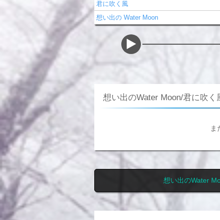
君に吹く風
想い出の Water Moon
想い出のWater Moon/君に吹
ま
想い出のWater