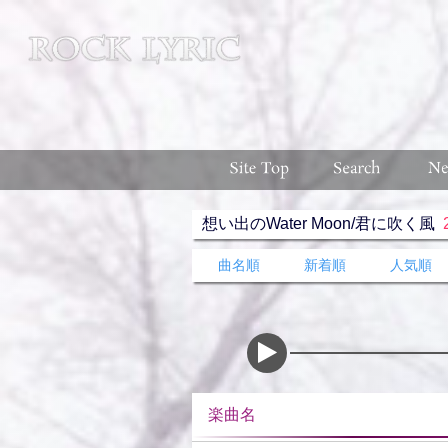
想い出のWater Moon/君に吹く風
曲名順
新着順
人気順
楽曲名 収録ア