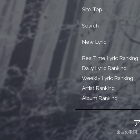
Site Top
Search
New Lyric
RealTime Lyric Ranking
Daily Lyric Ranking
Weekly Lyric Ranking
Artist Ranking
Album Ranking
楽曲の歌詞