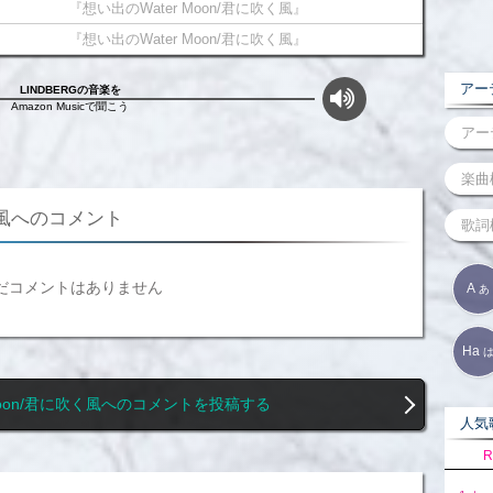
『想い出のWater Moon/君に吹く風』
『想い出のWater Moon/君に吹く風』
アーテ
LINDBERGの音楽を
Amazon Musicで聞こう
く風へのコメント
だコメントはありません
A
あ
Ha
 Moon/君に吹く風へのコメントを投稿する
人気歌
R