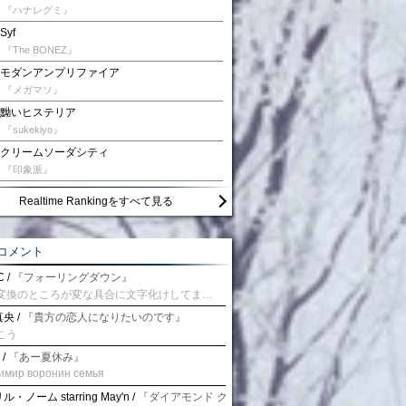
『ハナレグミ』
Syf
『The BONEZ』
モダンアンプリファイア
『メガマソ』
黝いヒステリア
『sukekiyo』
クリームソーダシティ
『印象派』
Realtime Rankingをすべて見る
コメント
 /
『フォーリングダウン』
予測変換のところが変な具合に文字化けしてませんか？
央 /
『貴方の恋人になりたいのです』
こう
 /
『あー夏休み』
имир воронин семья
・ノーム starring May'n /
『ダイアモンド クレバス/射手座☆午後九時 Don't be la