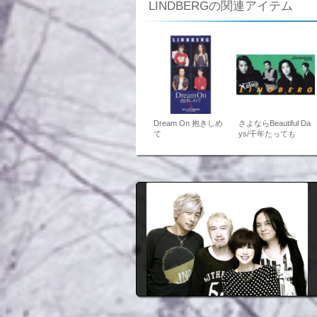
LINDBERGの関連アイテム
Dream On 抱きしめ
さよならBeautiful Da
て
ys/千年たっても