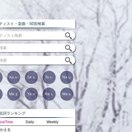
ィスト・楽曲・50音検索
Ka
Sa
Ta
Na
か
さ
た
な
Ma
Ya
Ra
Wa
は
ま
や
ら
わ
詞ランキング
ealTime
Daily
Weekly
かえる