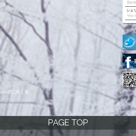
シェリル
Moon/君に吹く風
PAGE TOP