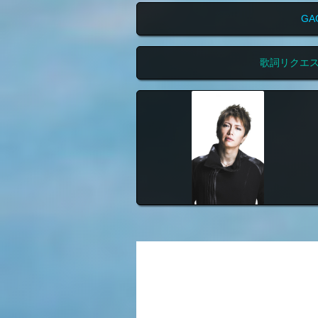
GA
歌詞リクエ