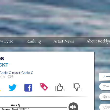
es
CKT
Gackt.C
Gackt.C
music:
RS』収録
アーテ
0
0
Ares を
Amazon Musicで聞こう