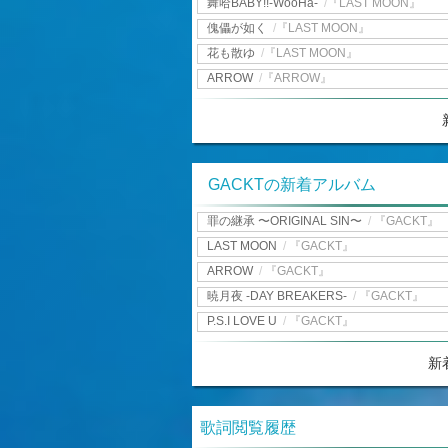
舞哈BABY!!-WooHa-
/
『LAST MOON』
傀儡が如く
/
『LAST MOON』
花も散ゆ
/
『LAST MOON』
ARROW
/
『ARROW』
GACKTの新着アルバム
罪の継承 〜ORIGINAL SIN〜
/
『GACKT』
LAST MOON
/
『GACKT』
ARROW
/
『GACKT』
暁月夜 -DAY BREAKERS-
/
『GACKT』
P.S.I LOVE U
/
『GACKT』
新
歌詞閲覧履歴