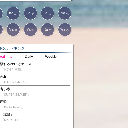
Ka
Sa
Ta
Na
か
さ
た
な
Ma
Ya
Ra
Wa
は
ま
や
ら
わ
詞ランキング
ealTime
Daily
Weekly
溺れるcelloとカシス
『0.8秒と衝撃。』
Ash
『DIR EN GREY』
青い春
『SUPER BEAVER』
恋歌
『Do As Infinity』
「遭難」
『DEZERT』