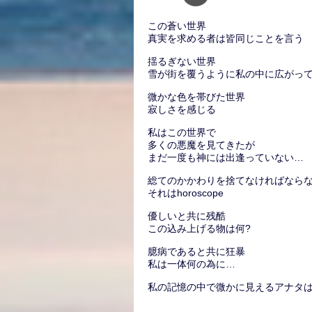
この蒼い世界
真実を求める者は皆同じことを言う
揺るぎない世界
雪が街を覆うように私の中に広がっ
微かな色を帯びた世界
寂しさを感じる
私はこの世界で
多くの悪魔を見てきたが
まだ一度も神には出逢っていない…
総てのかかわりを捨てなければなら
それはhoroscope
優しいと共に残酷
この込み上げる物は何?
臆病であると共に狂暴
私は一体何の為に…
私の記憶の中で微かに見えるアナタ