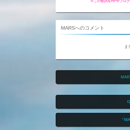
※この歌詞をHPやブロ
MARSへのコメント
ま
MA
『M