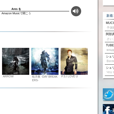
Ares を
Amazon Musicで聞こう
新着
MUCC
阿部真
さい
TUBE
влад
シェリル
シェリル
ARROW
P.S.I LOVE U
暁月夜 -DAY BREAK
ERS-