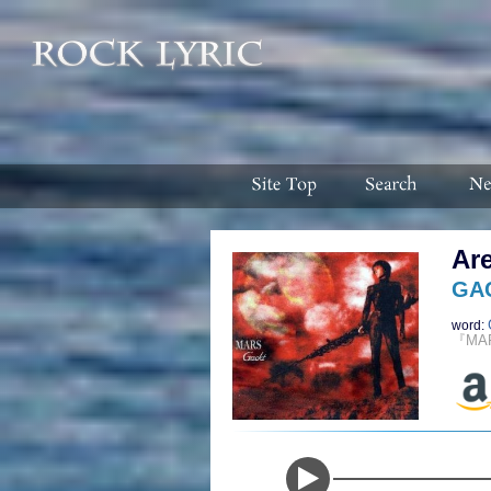
Ar
GA
word:
『MA