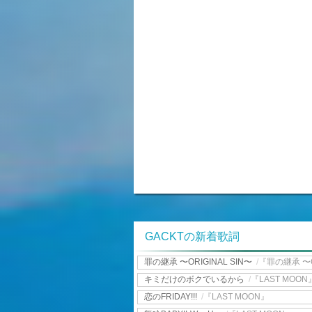
GACKTの新着歌詞
罪の継承 〜ORIGINAL SIN〜
/
『罪の継承 〜OR
キミだけのボクでいるから
/
『LAST MOON
恋のFRIDAY!!!
/
『LAST MOON』