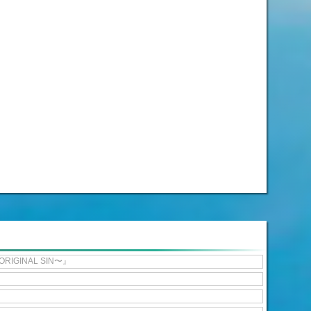
IGINAL SIN〜』
』