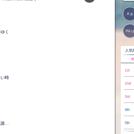
A
あ
Ha
てゆく
人気歌
R
1st
ない時
2nd
3rd
4th
5th
は誰…