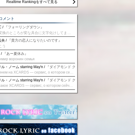
Realtime Rankingをすべて見る
コメント
 /
『フォーリングダウン』
予測変換のところが変な具合に文字化けしてませんか？
央 /
『貴方の恋人になりたいのです』
こう
 /
『あー夏休み』
имир воронин семья
・ノーム starring May'n /
『ダイアモンド クレバス/射手座☆午後九時 Don't be la
Взглянем на XCARDS — сервис, о котором сейчас говорят. Совсем недавно наткнулся о цифровой сервис XCARDS, он дает возможность создавать онлайн дебетовые карты чтобы контролировать расходы. Особенности, на которые я обратил внимание: Создание карты занимает очень короткое время. Сервис позволяет выпустить множество карт для разных целей. Поддержка работает в любое время суток включая персонального менеджера. Доступно управление без задержек — лимиты, уведомления, отчёты, статистика. На что стоит обратить внимание: Локация компании: европейская юрисдикция — перед использованием стоит уточнить, что сервис можно использовать без нарушений. Комиссии: в некоторых случаях встречаются оплаты за операции, поэтому советую просмотреть договор. Реальные кейсы: по отзывам поддержка работает быстро. Защита данных: все операции подтверждаются уведомлениями, но всегда лучше не хранить большие суммы на карте. Общее впечатление: Судя по функционалу, XCARDS может стать удобным инструментом в сфере финансов. Платформа сочетает скорость, удобство и гибкость. Как вы думаете? Пробовали ли подобные сервисы? Напишите в комментариях Виртуальные карты для бизнеса
・ノーム starring May'n /
『ダイアモンド クレバス/射手座☆午後九時 Don't be la
Что такое XCARDS — сервис, о котором сейчас говорят. Буквально на днях заметил о интересный бренд XCARDS, он помогает создавать онлайн карты чтобы управлять бюджетами. Ключевые преимущества: Выпуск занимает всего считанные минуты. Платформа даёт возможность оформить множество карт для разных целей. Есть поддержка в любое время суток включая персонального менеджера. Есть контроль без задержек — транзакции, уведомления, аналитика — всё под рукой. Возможные нюансы: Регистрация: европейская юрисдикция — желательно убедиться, что сервис можно использовать без нарушений. Финансовые условия: возможно, есть скрытые комиссии, поэтому лучше внимательно прочитать договор. Отзывы пользователей: по отзывам поддержка работает быстро. Надёжность системы: внедрены базовые меры безопасности, но всё равно советую не хранить большие суммы на карте. Вывод: В целом платформа кажется отличным помощником для маркетологов. Платформа сочетает скорость, удобство и гибкость. Как вы думаете? Пользовались ли вы XCARDS? Поделитесь опытом — будет интересно сравнить. Виртуальные карты для бизнеса