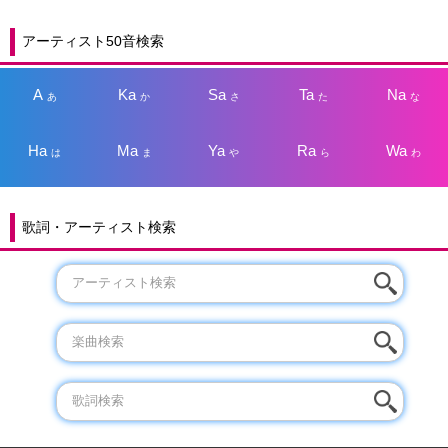
アーティスト50音検索
A
Ka
Sa
Ta
Na
あ
か
さ
た
な
Ha
Ma
Ya
Ra
Wa
は
ま
や
ら
わ
歌詞・アーティスト検索