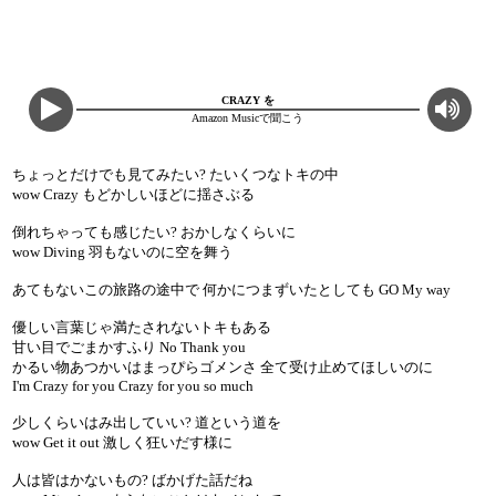
CRAZY を
Amazon Musicで聞こう
ちょっとだけでも見てみたい? たいくつなトキの中
wow Crazy もどかしいほどに揺さぶる
倒れちゃっても感じたい? おかしなくらいに
wow Diving 羽もないのに空を舞う
あてもないこの旅路の途中で 何かにつまずいたとしても GO My way
優しい言葉じゃ満たされないトキもある
甘い目でごまかすふり No Thank you
かるい物あつかいはまっぴらゴメンさ 全て受け止めてほしいのに
I'm Crazy for you Crazy for you so much
少しくらいはみ出していい? 道という道を
wow Get it out 激しく狂いだす様に
人は皆はかないもの? ばかげた話だね