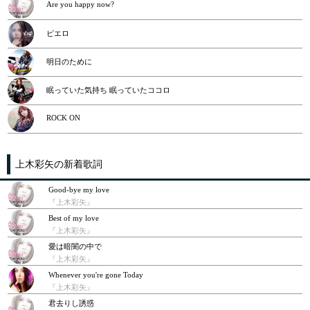
Are you happy now?
ピエロ
明日のために
眠っていた気持ち 眠っていたココロ
ROCK ON
上木彩矢の新着歌詞
Good-bye my love
『上木彩矢』
Best of my love
『上木彩矢』
愛は暗闇の中で
『上木彩矢』
Whenever you're gone Today
『上木彩矢』
君去りし誘惑