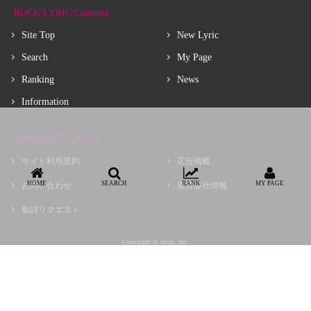
ROCK LYRIC Contents
Site Top
New Lyric
Search
My Page
Ranking
News
Information
About ROCK LYRIC
サイト利用規約
広告掲載
HOME
SEARCH
RANK
MY PAGE
お問い合わせ
運営会社情報
歌詩リクエスト
Copyright © choir, Inc.