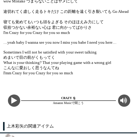
wow Mistake つまらないことはヤメにして
途切れてく虚しく走るトキだけ この距離を遠く引き裂いても Go Ahead
寝ても覚めてもいつも頭をよぎる そのほほえみ力にして
収拾つかない余裕ない心は 君に向かってばかりさ
I'm Crazy for you Crazy for you so much
…yeah baby I wanna see you now I miss you babe I need you here…
Sometimes I will not be satisfied with your sweet talking
めまいで目の前がくもってく
What is your thinking? That your playing game with a wrong girl
こんなに愛おしく思うなんてね
I'mm Crazy for you Crazy for you so much
CRAZY を
Amazon Musicで聞こう
上木彩矢の関連アイテム