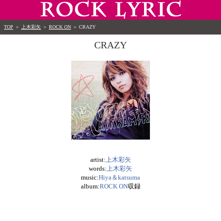
TOP
＞
上木彩矢
＞
ROCK ON
＞
CRAZY
CRAZY
artist:
上木彩矢
words:
上木彩矢
music:
Hiya＆katsuma
album:
ROCK ON
収録