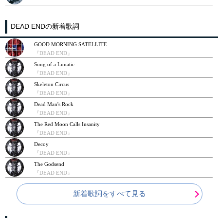
DEAD ENDの新着歌詞
GOOD MORNING SATELLITE
『DEAD END』
Song of a Lunatic
『DEAD END』
Skeleton Circus
『DEAD END』
Dead Man's Rock
『DEAD END』
The Red Moon Calls Insanity
『DEAD END』
Decoy
『DEAD END』
The Godsend
『DEAD END』
新着歌詞をすべて見る