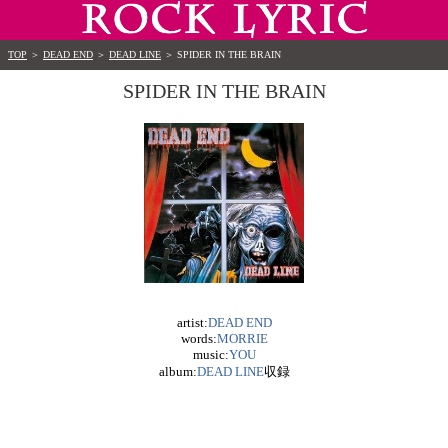
TOP
＞
DEAD END
＞
DEAD LINE
＞
SPIDER IN THE BRAIN
SPIDER IN THE BRAIN
artist:
DEAD END
words:
MORRIE
music:
YOU
album:
DEAD LINE
収録