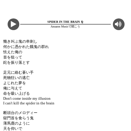
SPIDER IN THE BRAIN を
Amazon Musicで聞こう
慟き叫ぶ鬼の串刺し
何かに憑かれた餓鬼の群れ
怯えた俺の
首を狙って
鉈を振り落とす
足元に絡む蒼い手
死物狂いの逃亡
よじれた夢を
俺に与えて
命を吸い上げる
Don't come inside my illusion
I can't kill the spider in the brain
断頭台のメロディー
獄門首を食らう鬼
薄馬鹿のように
天を仰いで