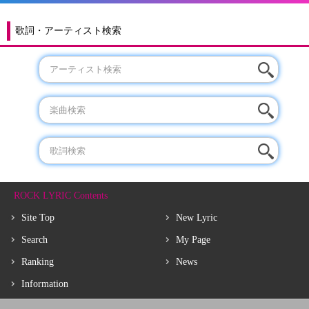
歌詞・アーティスト検索
ROCK LYRIC Contents
Site Top
New Lyric
Search
My Page
Ranking
News
Information