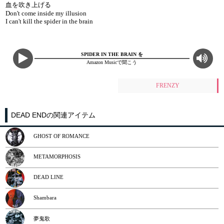
血を吹き上げる
Don't come inside my illusion
I can't kill the spider in the brain
SPIDER IN THE BRAIN を
Amazon Musicで聞こう
FRENZY
DEAD ENDの関連アイテム
GHOST OF ROMANCE
METAMORPHOSIS
DEAD LINE
Shambara
夢鬼歌