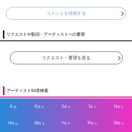
コメントを投稿する
リクエストや歌詞・アーティストへの要望
リクエスト・要望を送る
アーティスト50音検索
A
Ka
Sa
Ta
Na
あ
か
さ
た
な
Ha
Ma
Ya
Ra
Wa
は
ま
や
ら
わ