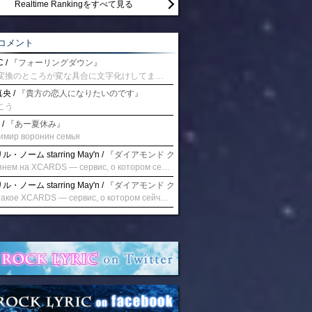
Realtime Rankingをすべて見る
コメント
 /
『フォーリングダウン』
予測変換のところが変な具合に文字化けしてませんか？
央 /
『貴方の恋人になりたいのです』
こう
 /
『あー夏休み』
имир воронин семья
・ノーム starring May'n /
『ダイアモンド クレバス/射手座☆午後九時 Don't be la
Взглянем на XCARDS — сервис, о котором сейчас говорят. Совсем недавно наткнулся о цифровой сервис XCARDS, он дает возможность создавать онлайн дебетовые карты чтобы контролировать расходы. Особенности, на которые я обратил внимание: Создание карты занимает очень короткое время. Сервис позволяет выпустить множество карт для разных целей. Поддержка работает в любое время суток включая персонального менеджера. Доступно управление без задержек — лимиты, уведомления, отчёты, статистика. На что стоит обратить внимание: Локация компании: европейская юрисдикция — перед использованием стоит уточнить, что сервис можно использовать без нарушений. Комиссии: в некоторых случаях встречаются оплаты за операции, поэтому советую просмотреть договор. Реальные кейсы: по отзывам поддержка работает быстро. Защита данных: все операции подтверждаются уведомлениями, но всегда лучше не хранить большие суммы на карте. Общее впечатление: Судя по функционалу, XCARDS может стать удобным инструментом в сфере финансов. Платформа сочетает скорость, удобство и гибкость. Как вы думаете? Пробовали ли подобные сервисы? Напишите в комментариях Виртуальные карты для бизнеса
・ノーム starring May'n /
『ダイアモンド クレバス/射手座☆午後九時 Don't be la
Что такое XCARDS — сервис, о котором сейчас говорят. Буквально на днях заметил о интересный бренд XCARDS, он помогает создавать онлайн карты чтобы управлять бюджетами. Ключевые преимущества: Выпуск занимает всего считанные минуты. Платформа даёт возможность оформить множество карт для разных целей. Есть поддержка в любое время суток включая персонального менеджера. Есть контроль без задержек — транзакции, уведомления, аналитика — всё под рукой. Возможные нюансы: Регистрация: европейская юрисдикция — желательно убедиться, что сервис можно использовать без нарушений. Финансовые условия: возможно, есть скрытые комиссии, поэтому лучше внимательно прочитать договор. Отзывы пользователей: по отзывам поддержка работает быстро. Надёжность системы: внедрены базовые меры безопасности, но всё равно советую не хранить большие суммы на карте. Вывод: В целом платформа кажется отличным помощником для маркетологов. Платформа сочетает скорость, удобство и гибкость. Как вы думаете? Пользовались ли вы XCARDS? Поделитесь опытом — будет интересно сравнить. Виртуальные карты для бизнеса