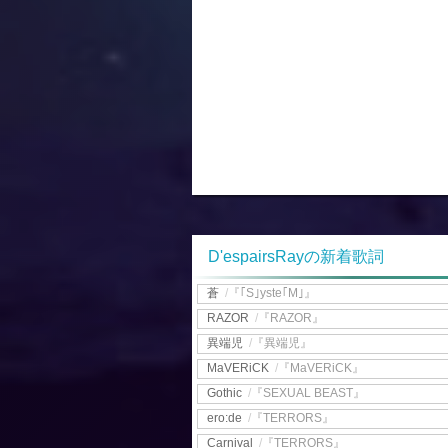
D'espairsRayの新着歌詞
蒼
/
『｢S｣yste｢M｣』
RAZOR
/
『RAZOR』
異端児
/
『異端児』
MaVERiCK
/
『MaVERiCK』
Gothic
/
『SEXUAL BEAST』
ero:de
/
『TERRORS』
Carnival
/
『TERRORS』