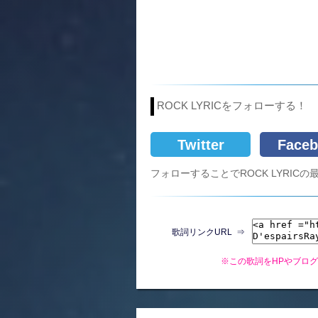
ROCK LYRICをフォローする！
Twitter
Faceb
フォローすることでROCK LYRI
歌詞リンクURL ⇒
※この歌詞をHPやブロ