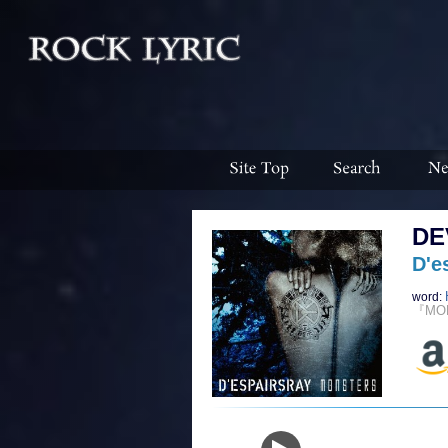
DE
D'e
word:
『MO