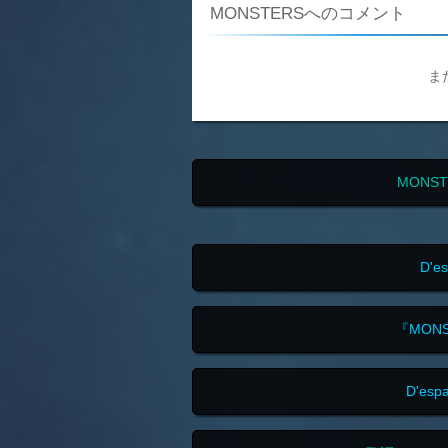
MONSTERSへのコメント
ま
MONS
D'e
『MON
D'es