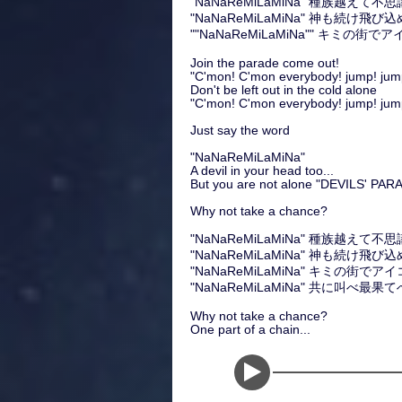
"NaNaReMiLaMiNa" 種族越え
"NaNaReMiLaMiNa" 神も続け飛
""NaNaReMiLaMiNa"" キミの
Join the parade come out!
"C'mon! C'mon everybody! jump! jump
Don't be left out in the cold alone
"C'mon! C'mon everybody! jump! jump
Just say the word
"NaNaReMiLaMiNa"
A devil in your head too...
But you are not alone "DEVILS' PAR
Why not take a chance?
"NaNaReMiLaMiNa" 種族越えて
"NaNaReMiLaMiNa" 神も続け飛
"NaNaReMiLaMiNa" キミの街で
"NaNaReMiLaMiNa" 共に叫べ最果てへ行こ
Why not take a chance?
One part of a chain...