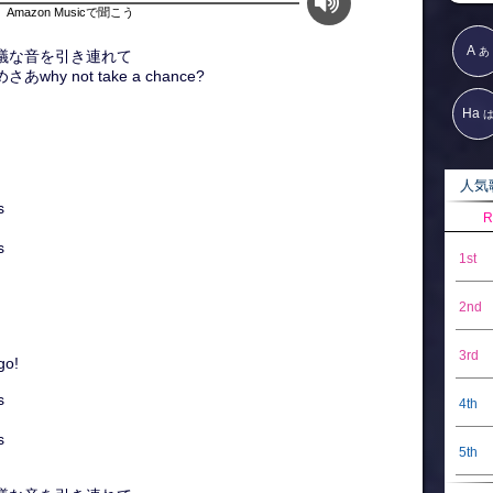
Amazon Musicで聞こう
A
あ
て不思議な音を引き連れて
why not take a chance?
Ha
人気歌
s
R
s
1st
2nd
3rd
go!
s
4th
s
5th