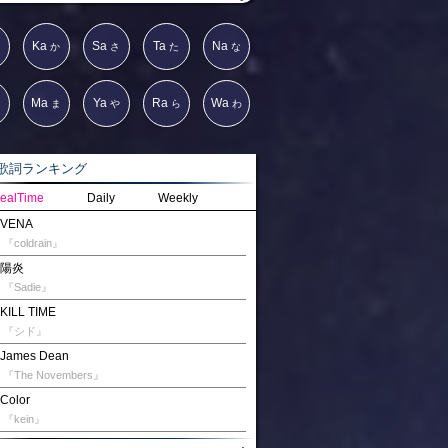
Ka
Sa
Ta
Na
か
さ
た
な
Ma
Ya
Ra
Wa
は
ま
や
ら
わ
詞ランキング
ealTime
Daily
Weekly
VENA
『coldrain』
陽炎
『Sadie』
KILL TIME
『シド』
James Dean
『The Novembers』
Color
『kein』