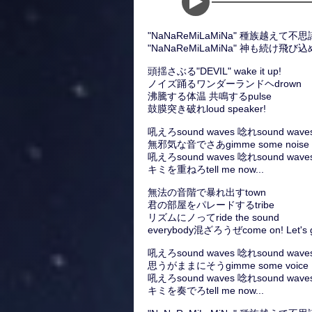
"NaNaReMiLaMiNa" 種族越え
"NaNaReMiLaMiNa" 神も続け飛び込めさあ
頭揺さぶる"DEVIL" wake it up!
ノイズ踊るワンダーランドヘdrown
沸騰する体温 共鳴するpulse
鼓膜突き破れloud speaker!
吼えろsound waves 唸れsound wave
無邪気な音でさあgimme some noise
吼えろsound waves 唸れsound wave
キミを重ねろtell me now...
無法の音階で暴れ出すtown
君の部屋をパレードするtribe
リズムにノってride the sound
everybody混ざろうぜcome on! Let's 
吼えろsound waves 唸れsound wave
思うがままにそうgimme some voice
吼えろsound waves 唸れsound wave
キミを奏でろtell me now...