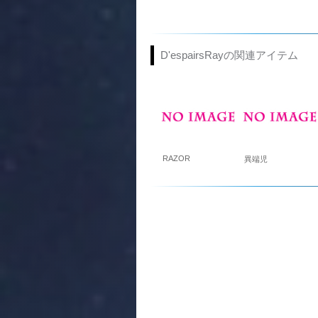
D'espairsRayの関連アイテム
RAZOR
異端児