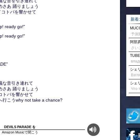
て不思議な音を引き連れて
び込めさあ 踊りましょう
街でアイコトバを響かせて
新着
! ready go!"
MUCC
! ready go!"
阿部真
さい
TUBE
влад
ADE"
シェリル
不思議な音引き連れて
シェリル
び込めさあ 踊りましょう
アイコトバを響かせて
うwhy not take a chance?
DEVILS PARADE を
Amazon Musicで聞こう