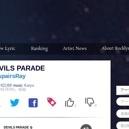
VILS PARADE
spairsRay
HIZUMI
Karyu
music:
NSTERS』収録
アーテ
1
0
DEVILS PARADE を