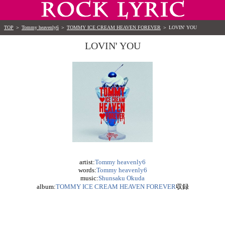
TOP
＞
Tommy heavenly6
＞
TOMMY ICE CREAM HEAVEN FOREVER
＞
LOVIN' YOU
LOVIN' YOU
artist:
Tommy heavenly6
words:
Tommy heavenly6
music:
Shunsaku Okuda
album:
TOMMY ICE CREAM HEAVEN FOREVER
収録