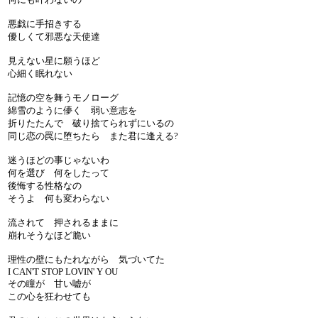
悪戯に手招きする
優しくて邪悪な天使達
見えない星に願うほど
心細く眠れない
記憶の空を舞うモノローグ
綿雪のように儚く 弱い意志を
折りたたんで 破り捨てられずにいるの
同じ恋の罠に堕ちたら また君に逢える?
迷うほどの事じゃないわ
何を選び 何をしたって
後悔する性格なの
そうよ 何も変わらない
流されて 押されるままに
崩れそうなほど脆い
理性の壁にもたれながら 気づいてた
I CAN'T STOP LOVIN' Y OU
その瞳が 甘い嘘が
この心を狂わせても