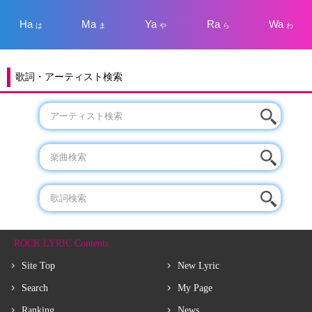
Ha
Ma
Ya
Ra
Wa
は
ま
や
ら
わ
歌詞・アーティスト検索
ROCK LYRIC Contents
Site Top
New Lyric
Search
My Page
Ranking
News