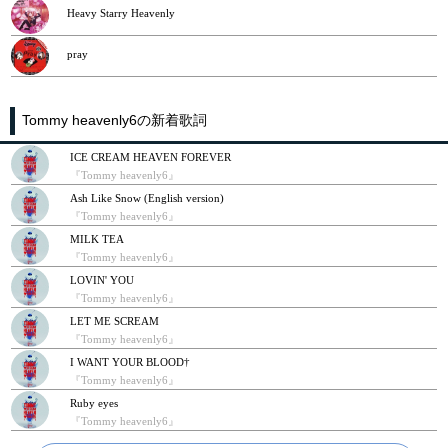
Heavy Starry Heavenly
pray
Tommy heavenly6の新着歌詞
ICE CREAM HEAVEN FOREVER
『Tommy heavenly6』
Ash Like Snow (English version)
『Tommy heavenly6』
MILK TEA
『Tommy heavenly6』
LOVIN' YOU
『Tommy heavenly6』
LET ME SCREAM
『Tommy heavenly6』
I WANT YOUR BLOOD†
『Tommy heavenly6』
Ruby eyes
『Tommy heavenly6』