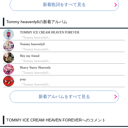
新着歌詞をすべて見る
Tommy heavenly6の新着アルバム
TOMMY ICE CREAM HEAVEN FOREVER
『Tommy heavenly6』
Tommy heavenly6
『Tommy heavenly6』
Hey my friend
『Tommy heavenly6』
Heavy Starry Heavenly
『Tommy heavenly6』
pray
『Tommy heavenly6』
新着アルバムをすべて見る
TOMMY ICE CREAM HEAVEN FOREVERへのコメント