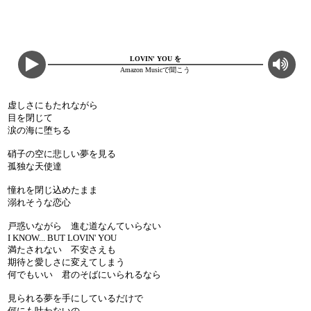
LOVIN' YOU を
Amazon Musicで聞こう
虚しさにもたれながら
目を閉じて
涙の海に堕ちる
硝子の空に悲しい夢を見る
孤独な天使達
憧れを閉じ込めたまま
溺れそうな恋心
戸惑いながら 進む道なんていらない
I KNOW... BUT LOVIN' YOU
満たされない 不安さえも
期待と愛しさに変えてしまう
何でもいい 君のそばにいられるなら
見られる夢を手にしているだけで
何にも叶わないの