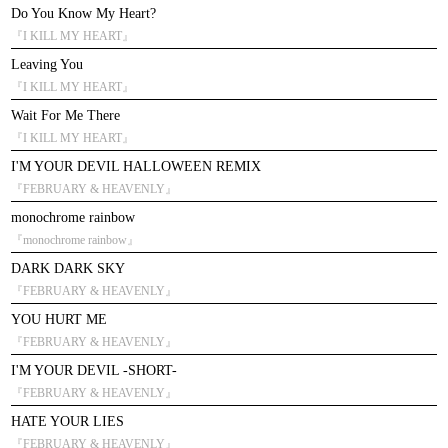
Do You Know My Heart?
『I KILL MY HEART』
Leaving You
『I KILL MY HEART』
Wait For Me There
『I KILL MY HEART』
I'M YOUR DEVIL HALLOWEEN REMIX
『FEBRUARY & HEAVENLY』
monochrome rainbow
『monochrome rainbow』
DARK DARK SKY
『FEBRUARY & HEAVENLY』
YOU HURT ME
『FEBRUARY & HEAVENLY』
I'M YOUR DEVIL -SHORT-
『FEBRUARY & HEAVENLY』
HATE YOUR LIES
『FEBRUARY & HEAVENLY』