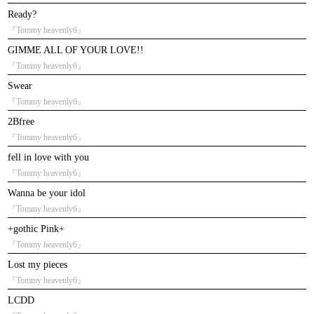
Ready?
『Tommy heavenly6』
GIMME ALL OF YOUR LOVE!!
『Tommy heavenly6』
Swear
『Tommy heavenly6』
2Bfree
『Tommy heavenly6』
fell in love with you
『Tommy heavenly6』
Wanna be your idol
『Tommy heavenly6』
+gothic Pink+
『Tommy heavenly6』
Lost my pieces
『Tommy heavenly6』
LCDD