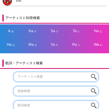
pray
アーティスト50音検索
A
Ka
Sa
Ta
Na
あ
か
さ
た
な
Ha
Ma
Ya
Ra
Wa
は
ま
や
ら
わ
歌詞・アーティスト検索