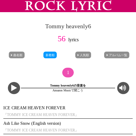
Tommy heavenly6
56
lyrics
曲名順
新着順
人気順
アルバム一覧
1
Tommy heavenly6の音楽を
Amazon Musicで聞こう
ICE CREAM HEAVEN FOREVER
『TOMMY ICE CREAM HEAVEN FOREVER』
Ash Like Snow (English version)
『TOMMY ICE CREAM HEAVEN FOREVER』