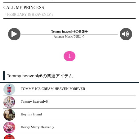
CALL ME PRINCESS
『FEBRUARY & HEAVENLY』
Tommy heavenly6の音楽を
Amazon Musicで聞こう
1
Tommy heavenly6の関連アイテム
TOMMY ICE CREAM HEAVEN FOREVER
Tommy heavenly6
Hey my friend
Heavy Starry Heavenly