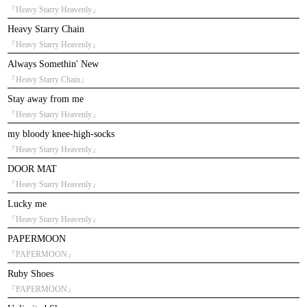
『Heavy Starry Heavenly』
Heavy Starry Chain
『Heavy Starry Heavenly』
Always Somethin' New
『Heavy Starry Chain』
Stay away from me
『Heavy Starry Heavenly』
my bloody knee-high-socks
『Heavy Starry Heavenly』
DOOR MAT
『Heavy Starry Heavenly』
Lucky me
『Heavy Starry Heavenly』
PAPERMOON
『PAPERMOON』
Ruby Shoes
『PAPERMOON』