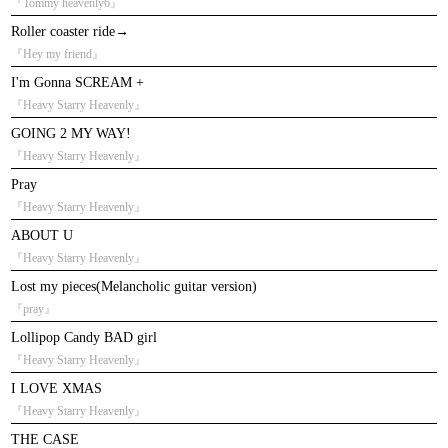
『Tommy heavenly6』
Roller coaster ride→
『Hey my friend』
I'm Gonna SCREAM +
『Heavy Starry Heavenly』
GOING 2 MY WAY!
『Heavy Starry Heavenly』
Pray
『Heavy Starry Heavenly』
ABOUT U
『Heavy Starry Heavenly』
Lost my pieces(Melancholic guitar version)
『pray』
Lollipop Candy BAD girl
『Heavy Starry Heavenly』
I LOVE XMAS
『Heavy Starry Heavenly』
THE CASE