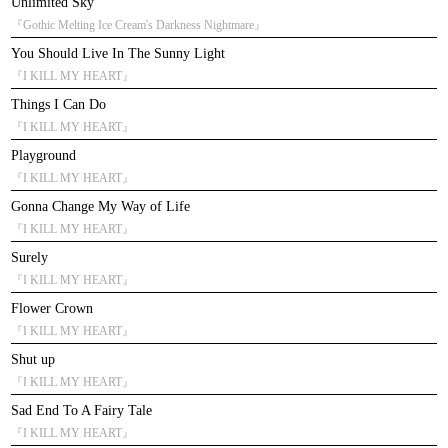
Unlimited Sky
『Gothic Melting Ice Cream's Darkness Nightmare』
You Should Live In The Sunny Light
『I KILL MY HEART』
Things I Can Do
『I KILL MY HEART』
Playground
『I KILL MY HEART』
Gonna Change My Way of Life
『I KILL MY HEART』
Surely
『I KILL MY HEART』
Flower Crown
『I KILL MY HEART』
Shut up
『I KILL MY HEART』
Sad End To A Fairy Tale
『I KILL MY HEART』