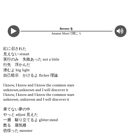
Reverse を
Amazon Musicで聞こう
紅に召された
見えない restart
実行のみ 失敗あった not a little
行先 浮かんだ
潜むよ big light
自己暗示 かけるよ flicker 理論
I know, I know and I know the common stars
unknown,unknown and I will discover it
I know, I know and I know the common stars
unknown, unknown and I will discover it
果てない夢の中
やっと adjust 見えた
一層 駆り立てるよ glitter mind
甦る 蜃気楼
彷徨った monster