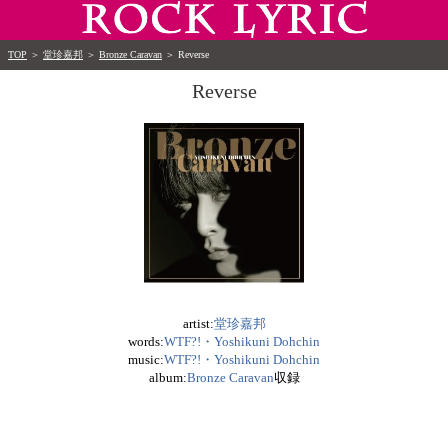
TOP
＞
堂珍嘉邦
＞
Bronze Caravan
＞
Reverse
Reverse
artist:
堂珍嘉邦
words:
WTF?!・Yoshikuni Dohchin
music:
WTF?!・Yoshikuni Dohchin
album:
Bronze Caravan
収録