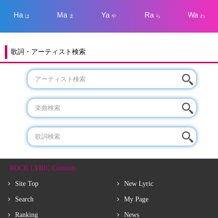
Ha
Ma
Ya
Ra
Wa
は
ま
や
ら
わ
歌詞・アーティスト検索
ROCK LYRIC Contents
Site Top
New Lyric
Search
My Page
Ranking
News