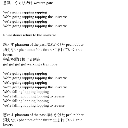
意識 くぐり抜け western gate
We're going rapping rapping
We're going rapping rapping the universe
We're going rapping rapping
We're going rapping rapping the universe
Rhinestones return to the universe
惑わす phantom of the past 壊れかけた peel rubber
消えない phantom of the future 生まれていく true
lovers
宇宙を駆け抜ける創造
go! go! go! go! walking a tightrope!
We're going rapping rapping
We're going rapping rapping the universe
We're going rapping rapping
We're going rapping rapping the universe
We're falling lopping lopping
We're falling lopping lopping to reverse
We're falling lopping lopping
We're falling lopping lopping to reverse
惑わす phantom of the past 壊れかけた peel rubber
消えない phantom of the future 生まれていく true
lovers