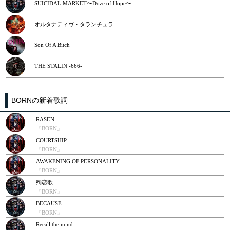
SUICIDAL MARKET〜Doze of Hope〜
オルタナティヴ・タランチュラ
Son Of A Bitch
THE STALIN -666-
BORNの新着歌詞
RASEN
『BORN』
COURTSHIP
『BORN』
AWAKENING OF PERSONALITY
『BORN』
殉恋歌
『BORN』
BECAUSE
『BORN』
Recall the mind