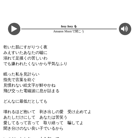
foxy foxy を
Amazon Musicで聞こう
乾いた肌にすがりつく夜
みえすいたあなたの嘘に
溺れて足掻くの苦しいわ
でも嫌われたくないから平気なふり
眠った私を見計らい
指先で言葉を紡ぐ
見慣れない絵文字が鮮やかね
飛び交った電磁波に息が詰まる
どんなに最低だとしても
壊れるほど抱いて 剥き出しの愛 受け止めてよ
あたしだけにして あなたは苦笑う
愛してるって言って 取り繕って 騙してよ
聞き分けのない良い子でいるから