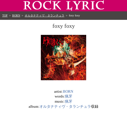
TOP
＞
BORN
＞
オルタナティヴ・タランチュラ
＞
foxy foxy
foxy foxy
artist:
BORN
words:
猟牙
music:
猟牙
album:
オルタナティヴ・タランチュラ
収録