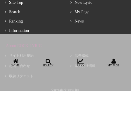
Site Top
New Lyric
Search
My Page
Ranking
News
Information
About ROCK LYRIC
サイト利用規約
広告掲載
お問い合わせ
運営会社情報
HOME
SEARCH
RANK
MY PAGE
歌詩リクエスト
Copyright © choir, Inc.