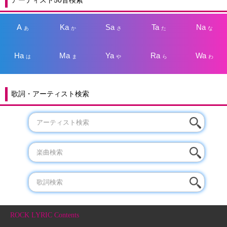
A
Ka
Sa
Ta
Na
あ
か
さ
た
な
Ha
Ma
Ya
Ra
Wa
は
ま
や
ら
わ
歌詞・アーティスト検索
ROCK LYRIC Contents