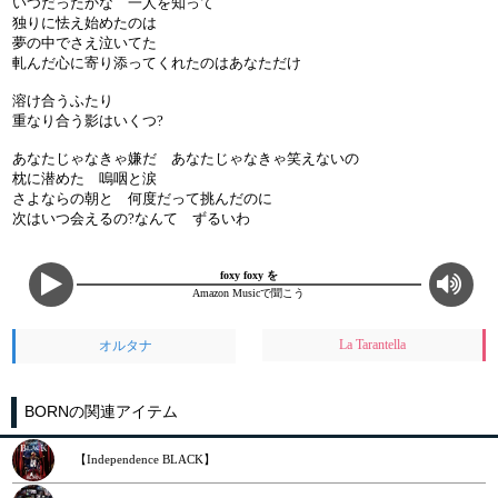
いつだったかな 一人を知って
独りに怯え始めたのは
夢の中でさえ泣いてた
軋んだ心に寄り添ってくれたのはあなただけ
溶け合うふたり
重なり合う影はいくつ?
あなたじゃなきゃ嫌だ あなたじゃなきゃ笑えないの
枕に潜めた 嗚咽と涙
さよならの朝と 何度だって挑んだのに
次はいつ会えるの?なんて ずるいわ
foxy foxy を
Amazon Musicで聞こう
La Tarantella
オルタナ
BORNの関連アイテム
【Independence BLACK】