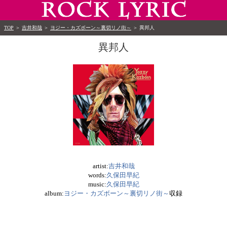
TOP
＞
吉井和哉
＞
ヨジー・カズボーン～裏切リノ街～
＞
異邦人
異邦人
artist:
吉井和哉
words:
久保田早紀
music:
久保田早紀
album:
ヨジー・カズボーン～裏切リノ街～
収録