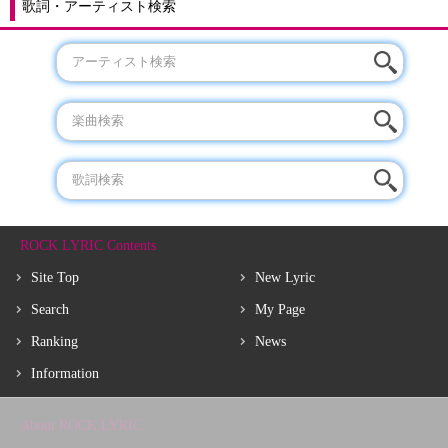
歌詞・アーティスト検索
ROCK LYRIC Contents
Site Top
New Lyric
Search
My Page
Ranking
News
Information
About ROCK LYRIC