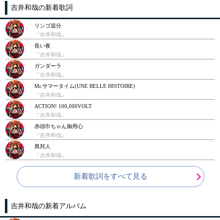
吉井和哉の新着歌詞
リンゴ追分
『吉井和哉』
長い夜
『吉井和哉』
ガンダーラ
『吉井和哉』
Mr.サマータイム(UNE BELLE HISTOIRE)
『吉井和哉』
ACTION! 100,000VOLT
『吉井和哉』
赤頭巾ちゃん御用心
『吉井和哉』
異邦人
『吉井和哉』
新着歌詞をすべて見る
吉井和哉の新着アルバム