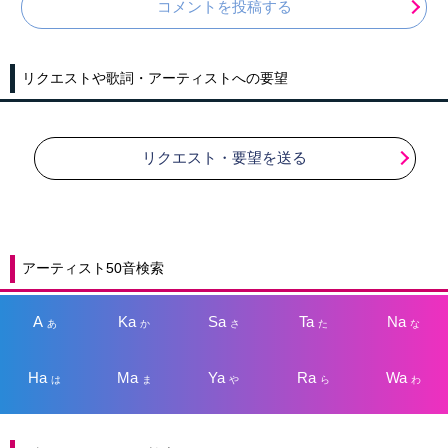
コメントを投稿する
リクエストや歌詞・アーティストへの要望
リクエスト・要望を送る
アーティスト50音検索
A
Ka
Sa
Ta
Na
あ
か
さ
た
な
Ha
Ma
Ya
Ra
Wa
は
ま
や
ら
わ