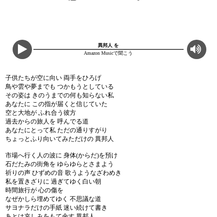
異邦人 を
Amazon Musicで聞こう
子供たちが空に向い 両手をひろげ
鳥や雲や夢までも つかもうとしている
その姿は きのうまでの何も知らない私
あなたに この指が届くと信じていた
空と大地が ふれ合う彼方
過去からの旅人を 呼んでる道
あなたにとって私 ただの通りすがり
ちょっとふり向いてみただけの 異邦人
市場へ行く人の波に 身体(からだ)を預け
石だたみの街角を ゆらゆらとさまよう
祈りの声 ひずめの音 歌うようなざわめき
私を置きざりに 過ぎてゆく白い朝
時間旅行が 心の傷を
なぜかしら埋めてゆく 不思議な道
サヨナラだけの手紙 迷い続けて書き
あとは哀しみをもて余す 異邦人