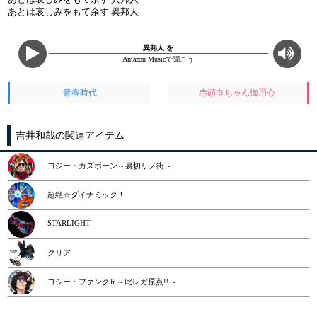
あとは哀しみをもて余す 異邦人
異邦人 を
Amazon Musicで聞こう
青春時代
赤頭巾ちゃん御用心
吉井和哉の関連アイテム
ヨジー・カズボーン～裏切リノ街～
超絶☆ダイナミック！
STARLIGHT
クリア
ヨシー・ファンクJr.～此レガ原点!!～