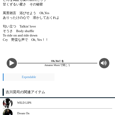
甘くずるい蜜さ その秘密
罵詈雑言 浴びせよう Oh,Yes
ありったけの心で 溶かしておくれよ
匂い立つ Talkin' love
そうさ Body shuffle
To ride on and ride down
Cry 野蛮な声で Oh, Yes！！
Oh,Yes!! を
Amazon Musicで聞こう
Expendable
吉川晃司の関連アイテム
WILD LIPS
Dream On