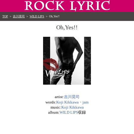
TOP
＞
吉川晃司
＞
WILD LIPS
＞
Oh,Yes!!
Oh,Yes!!
artist:
吉川晃司
words:
Koji Kikkawa・jam
music:
Koji Kikkawa
album:
WILD LIPS
収録