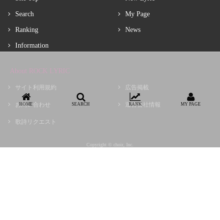
Search
My Page
Ranking
News
Information
About ROCK LYRIC
サイト利用規約
広告掲載
お問い合わせ
運営会社情報
HOME
SEARCH
RANK
MY PAGE
歌詩リクエスト
Copyright © choir, Inc.