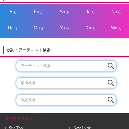
A
Ka
Sa
Ta
Na
あ
か
さ
た
な
Ha
Ma
Ya
Ra
Wa
は
ま
や
ら
わ
歌詞・アーティスト検索
ROCK LYRIC Contents
Site Top
New Lyric