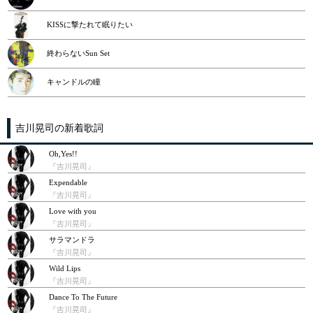
KISSに撃たれて眠りたい
終わらないSun Set
キャンドルの瞳
吉川晃司の新着歌詞
Oh,Yes!!
『吉川晃司』
Expendable
『吉川晃司』
Love with you
『吉川晃司』
サラマンドラ
『吉川晃司』
Wild Lips
『吉川晃司』
Dance To The Future
『吉川晃司』