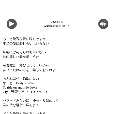
Oh,Yes!! を
Amazon Musicで聞こう
もっと饒舌な愛に喋らせよう
本当の愛に恥じらいはいらない
黙秘権は与えられちゃいない
君の濡れた罪を暴こうか
罵詈雑言 浴びせよう Oh,Yes
ありったけの心を 曝しておくれよ
あふれ出せ Talkin' love
ずっと Body shuffle
To ride on and ride down
Cry 野蛮な声で Oh, Yes！！
バラードみたいに ゆっくり始めよう
君の望む場所に届くまで
どんな偽証も愛の自白だろう