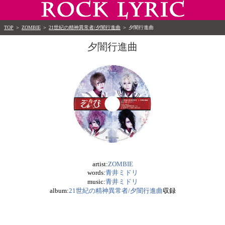
TOP
＞
ZOMBIE
＞
21世紀の精神異常者/夕闇行進曲
＞
夕闇行進曲
夕闇行進曲
artist:
ZOMBIE
words:
青井ミドリ
music:
青井ミドリ
album:
21世紀の精神異常者/夕闇行進曲
収録