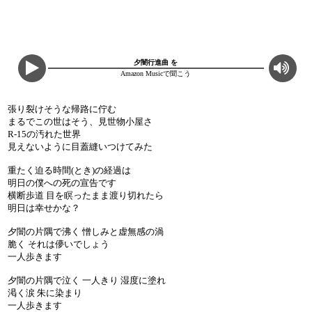
夕闇行進曲 を
Amazon Musicで聞こう
張り裂けそうな帰路に佇む
まるでこの世はそう、見世物小屋さ
R-15の汚れた世界
見えないように目蓋縫いつけてみた
重たく迫る時間(とき)の経過は
明日の僕への死の宣告です
横断歩道 目を瞑ったまま渡り切れたら
明日は幸せかな？
夕闇の片隅で沸く 憎しみと虚無感の渦
脆く それは儚いでしょう
一人歩きます
夕闇の片隅で泣く 一人きり 湿度に塗れ
渇く涙 朱に染まり
一人歩きます