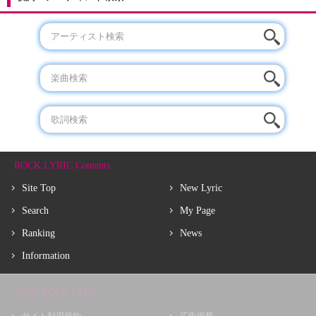
ROCK LYRIC Contents
Site Top
New Lyric
Search
My Page
Ranking
News
Information
About ROCK LYRIC