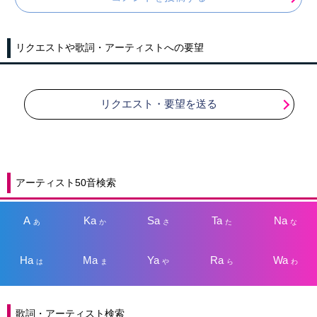
リクエストや歌詞・アーティストへの要望
リクエスト・要望を送る
アーティスト50音検索
A
Ka
Sa
Ta
Na
あ
か
さ
た
な
Ha
Ma
Ya
Ra
Wa
は
ま
や
ら
わ
歌詞・アーティスト検索