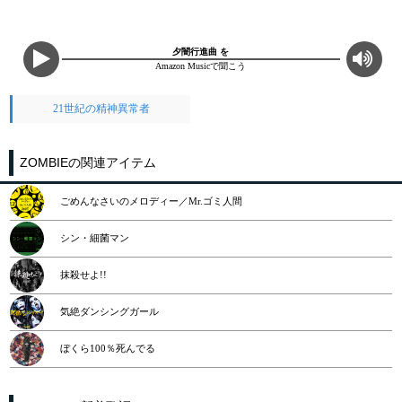
夕闇行進曲 を
Amazon Musicで聞こう
21世紀の精神異常者
ZOMBIEの関連アイテム
ごめんなさいのメロディー／Mr.ゴミ人間
シン・細菌マン
抹殺せよ!!
気絶ダンシングガール
ぼくら100％死んでる