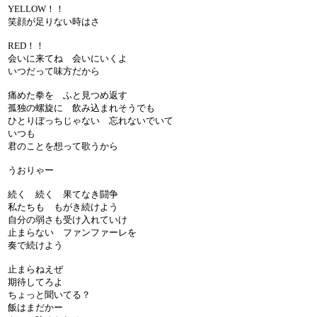
YELLOW！！
笑顔が足りない時はさ
RED！！
会いに来てね 会いにいくよ
いつだって味方だから
痛めた拳を ふと見つめ返す
孤独の螺旋に 飲み込まれそうでも
ひとりぼっちじゃない 忘れないでいて
いつも
君のことを想って歌うから
うおりゃー
続く 続く 果てなき闘争
私たちも もがき続けよう
自分の弱さも受け入れていけ
止まらない ファンファーレを
奏で続けよう
止まらねえぜ
期待してろよ
ちょっと聞いてる？
飯はまだかー