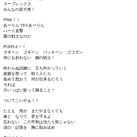
スープレックス
みんなの若大将！
PINK！！
あーりん YES あーりん
ハート直撃
愛の戦士なのだ
PURPLE！！
ガギーン ゴギーン バッキーン ゴゴガン
何にも折れない 鋼の戦士！
終わらぬ試練に 立ち向かっていく
故郷を想って 戦う人たち
改めて想おう 何が出来るだろう
それは
力いっぱい歌って踊ること！
ついてこいやぁ！！
たとえ 雨が まだやまなくても
傘と なりて 君を守るよ
忘れない この平和は当たり前じゃない
涙の 記憶を 胸に刻み込め