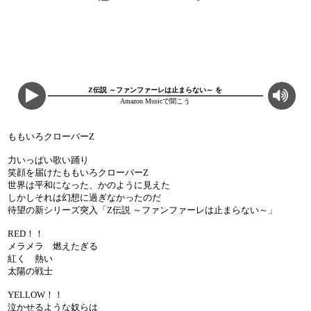
Z伝説 ～ファンファーレは止まらない～ を
Amazon Musicで聞こう
ももいろクローバーZ
力いっぱい歌い踊り
笑顔を届けたももいろクローバーZ
世界は平和になった、かのように見えた
しかしそれは幻想に過ぎなかったのだ
待望の新シリーズ突入「Z伝説 ～ファンファーレは止まらない～」
RED！！
メラメラ 燃えたぎる
紅く 熱い
太陽の戦士
YELLOW！！
泣かせるような奴らは