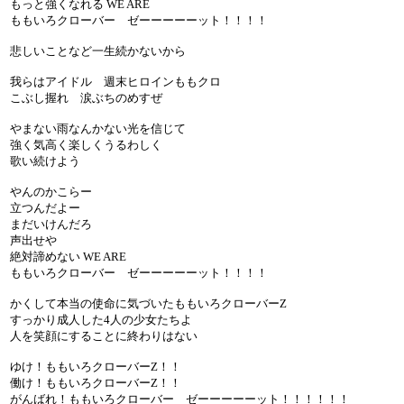
もっと強くなれる WE ARE
ももいろクローバー ゼーーーーーット！！！！
悲しいことなど一生続かないから
我らはアイドル 週末ヒロインももクロ
こぶし握れ 涙ぶちのめすぜ
やまない雨なんかない光を信じて
強く気高く楽しくうるわしく
歌い続けよう
やんのかこらー
立つんだよー
まだいけんだろ
声出せや
絶対諦めない WE ARE
ももいろクローバー ゼーーーーーット！！！！
かくして本当の使命に気づいたももいろクローバーZ
すっかり成人した4人の少女たちよ
人を笑顔にすることに終わりはない
ゆけ！ももいろクローバーZ！！
働け！ももいろクローバーZ！！
がんばれ！ももいろクローバー ゼーーーーーット！！！！！！