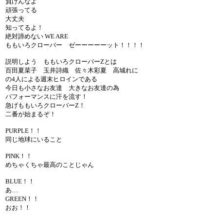
負けんなよ
頑張ってる
大丈夫
知ってるよ！
絶対諦めない WE ARE
ももいろクローバー ゼーーーーーット！！！！
説明しよう ももいろクローバーZとは
百田夏菜子 玉井詩織 佐々木彩夏 高城れに
の4人による週末ヒロインである
今日も小さなお友達 大きなお友達の為
パフォーマンスに汗を流す！
急げももいろクローバーZ！
二番が始まるぞ！
PURPLE！！
同じ地球にいること
PINK！！
めちゃくちゃ最高のことじゃん
BLUE！！
あ…
GREEN！！
おお！！