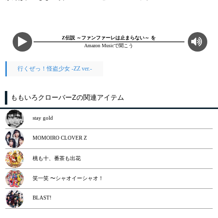
Z伝説 ～ファンファーレは止まらない～ を
Amazon Musicで聞こう
行くぜっ！怪盗少女 -ZZ ver.-
ももいろクローバーZの関連アイテム
stay gold
MOMOIRO CLOVER Z
桃も十、番茶も出花
笑一笑 〜シャオイーシャオ！
BLAST!