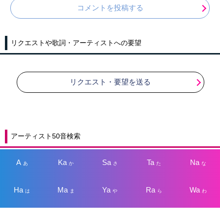
コメントを投稿する
リクエストや歌詞・アーティストへの要望
リクエスト・要望を送る
アーティスト50音検索
A
Ka
Sa
Ta
Na
あ
か
さ
た
な
Ha
Ma
Ya
Ra
Wa
は
ま
や
ら
わ