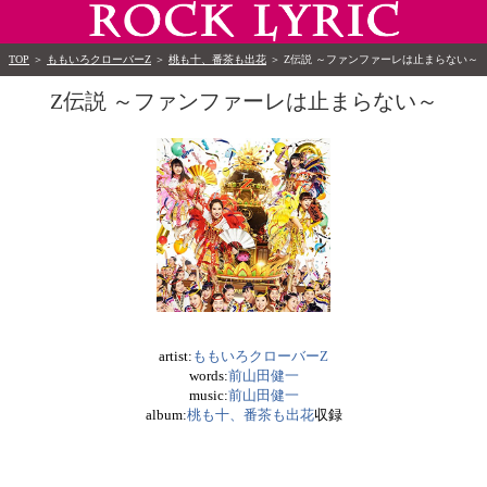
TOP
＞
ももいろクローバーZ
＞
桃も十、番茶も出花
＞
Z伝説 ～ファンファーレは止まらない～
Z伝説 ～ファンファーレは止まらない～
artist:
ももいろクローバーZ
words:
前山田健一
music:
前山田健一
album:
桃も十、番茶も出花
収録