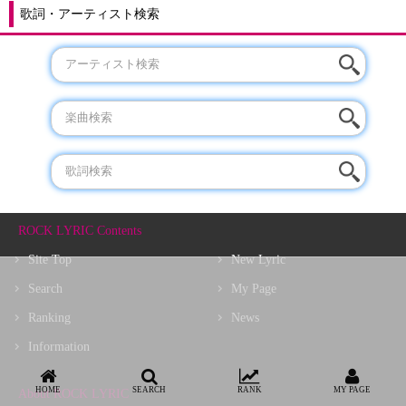
歌詞・アーティスト検索
ROCK LYRIC Contents
Site Top
New Lyric
Search
My Page
Ranking
News
Information
HOME
SEARCH
RANK
MY PAGE
About ROCK LYRIC