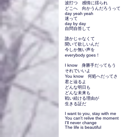
波打つ 感情に揺られ
どこへ 向かうんだろうって
day yeah yeah
迷って
day by day
自問自答して
誰かじゃなくて
聞いて欲しいんだ
今しか無い声を
everybody goes！
I know 身勝手だってもう
それでいいよ
You know 何処へだってさ
君と辿るよ
どんな明日も
どんな未来も
戦い続ける理由が
生きる証だ
I want to you, stay with me
You can't relive the moment
I'll never change
The life is beautiful