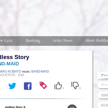
dless Story
ND-MAID
MIKU KOBATO
BAND-MAID
music:
NQUEROR』収録
アーテ
0
0
endless Story を