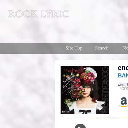
en
BA
word:
『CO