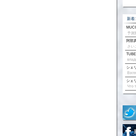
新着
MUCC
阿部真
さい
TUBE
влад
シェリル
シェリル