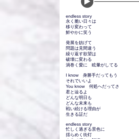
endless story
永く脆い日々は
移り変わって
鮮やかに笑う
発展を妨げて
問題は見間違う
繰り返す欲望は
破壊に変わる
渦巻く愛に 眩暈がしてる
I know 身勝手だってもう
それでいいよ
You know 何処へだってさ
君と辿るよ
どんな明日も
どんな未来も
戦い続ける理由が
生きる証だ
endless story
忙しく過ぎる景色に
揺らめく街灯