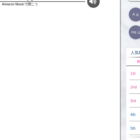
Amazon Musicで聞こう
A
あ
Ha
人気歌
R
1st
2nd
3rd
4th
5th