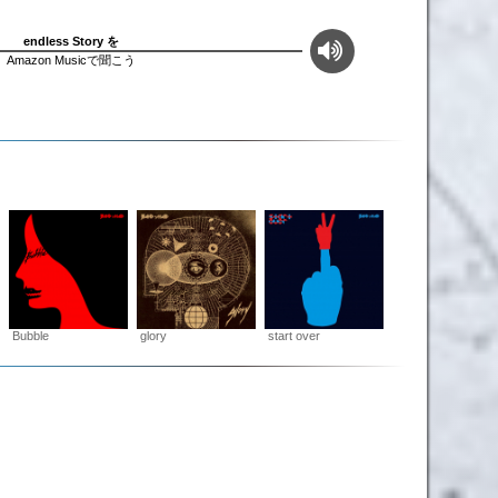
endless Story を
Amazon Musicで聞こう
Bubble
glory
start over