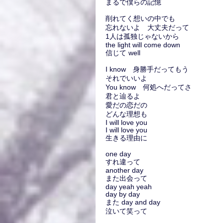
まるで僕らの記憶
削れてく想いの中でも
忘れないよ 大丈夫だって
1人は孤独じゃないから
the light will come down
信じて well
I know 身勝手だってもう
それでいいよ
You know 何処へだってさ
君と辿るよ
愛だの恋だの
どんな理想も
I will love you
I will love you
生きる理由に
one day
すれ違って
another day
また出会って
day yeah yeah
day by day
また day and day
泣いて笑って