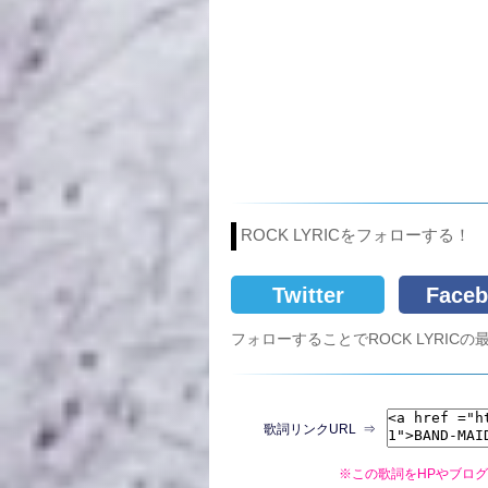
ROCK LYRICをフォローする！
Twitter
Faceb
フォローすることでROCK LYRI
歌詞リンクURL ⇒
※この歌詞をHPやブロ