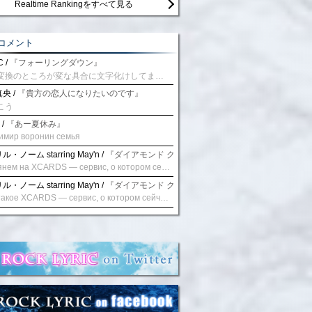
Realtime Rankingをすべて見る
コメント
 /
『フォーリングダウン』
予測変換のところが変な具合に文字化けしてませんか？
央 /
『貴方の恋人になりたいのです』
こう
 /
『あー夏休み』
имир воронин семья
・ノーム starring May'n /
『ダイアモンド クレバス/射手座☆午後九時 Don't be la
Взглянем на XCARDS — сервис, о котором сейчас говорят. Совсем недавно наткнулся о цифровой сервис XCARDS, он дает возможность создавать онлайн дебетовые карты чтобы контролировать расходы. Особенности, на которые я обратил внимание: Создание карты занимает очень короткое время. Сервис позволяет выпустить множество карт для разных целей. Поддержка работает в любое время суток включая персонального менеджера. Доступно управление без задержек — лимиты, уведомления, отчёты, статистика. На что стоит обратить внимание: Локация компании: европейская юрисдикция — перед использованием стоит уточнить, что сервис можно использовать без нарушений. Комиссии: в некоторых случаях встречаются оплаты за операции, поэтому советую просмотреть договор. Реальные кейсы: по отзывам поддержка работает быстро. Защита данных: все операции подтверждаются уведомлениями, но всегда лучше не хранить большие суммы на карте. Общее впечатление: Судя по функционалу, XCARDS может стать удобным инструментом в сфере финансов. Платформа сочетает скорость, удобство и гибкость. Как вы думаете? Пробовали ли подобные сервисы? Напишите в комментариях Виртуальные карты для бизнеса
・ノーム starring May'n /
『ダイアモンド クレバス/射手座☆午後九時 Don't be la
Что такое XCARDS — сервис, о котором сейчас говорят. Буквально на днях заметил о интересный бренд XCARDS, он помогает создавать онлайн карты чтобы управлять бюджетами. Ключевые преимущества: Выпуск занимает всего считанные минуты. Платформа даёт возможность оформить множество карт для разных целей. Есть поддержка в любое время суток включая персонального менеджера. Есть контроль без задержек — транзакции, уведомления, аналитика — всё под рукой. Возможные нюансы: Регистрация: европейская юрисдикция — желательно убедиться, что сервис можно использовать без нарушений. Финансовые условия: возможно, есть скрытые комиссии, поэтому лучше внимательно прочитать договор. Отзывы пользователей: по отзывам поддержка работает быстро. Надёжность системы: внедрены базовые меры безопасности, но всё равно советую не хранить большие суммы на карте. Вывод: В целом платформа кажется отличным помощником для маркетологов. Платформа сочетает скорость, удобство и гибкость. Как вы думаете? Пользовались ли вы XCARDS? Поделитесь опытом — будет интересно сравнить. Виртуальные карты для бизнеса