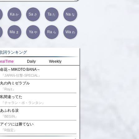
Ka
Sa
Ta
Na
か
さ
た
な
Ma
Ya
Ra
Wa
は
ま
や
ら
わ
詞ランキング
ealTime
Daily
Weekly
命花～MIKOTO BANA～
『JAPAN-狂撃-SPECIAL』
丸の内ミゼラブル
『Royz』
私間違ってた
『チャラン・ポ・ランタン』
あふれる涙
『BEGIN』
アイツには勝てない
『R指定』