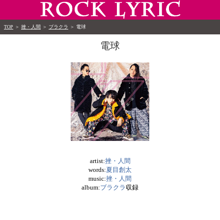
TOP
＞
挫・人間
＞
ブラクラ
＞
電球
電球
artist:
挫・人間
words:
夏目創太
music:
挫・人間
album:
ブラクラ
収録