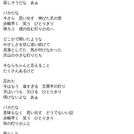
寂しそうだな あぁ
バカだな
今さら 思い出す 伸びた爪の形
歩幅早く 笑う ひとりきり
帰ろう 僕の住む灯りの元へ
どこかで聞いたような
やさしさを信じ追い続けて
見落としてた 気が付けなかった
沢山の小さな灯りたち
今ならちゃんと言えること
たくさんあるけど
忘れた
今はもう 遠すぎる 五畳半の灯り
月はいつも 欠ける ひとりきり
情けないよな あぁ
バカだな
意味もなく 思い出す どうでもいい話
歩幅早く 笑う ひとりきり
街の灯りがふと
照らした