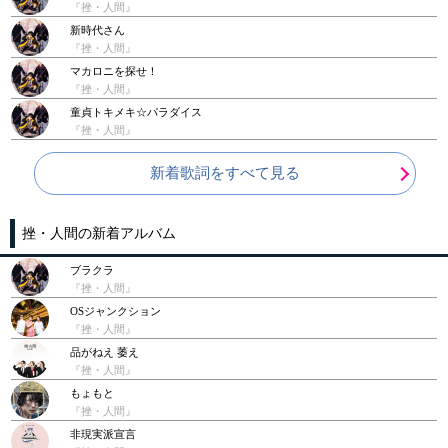
『挫・人間』
新時代さん
『挫・人間』
マカロニを探せ！
『挫・人間』
童貞トキメキ☆パラダイス
『挫・人間』
新着歌詞をすべて見る
挫・人間の新着アルバム
ブラクラ
『挫・人間』
OSジャンクション
『挫・人間』
品がねえ 萎え
『挫・人間』
もょもと
『挫・人間』
非現実派宣言