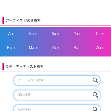
アーティスト50音検索
A
Ka
Sa
Ta
Na
あ
か
さ
た
な
Ha
Ma
Ya
Ra
Wa
は
ま
や
ら
わ
歌詞・アーティスト検索