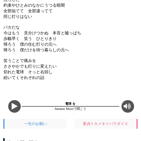
約束やひとみのなかにうつる暗闇
全部似てて 全部違ってて
同じ灯りはない
バカだな
今はもう 見分けつかぬ 本音と嘘っぱち
歩幅早く 笑う ひとりきり
帰ろう 僕の住む灯りの元へ
帰ろう 僕だけを待つ暮らしの元へ
笑うことで痛みを
ささやかでも灯りに変えたい
切れた電球 そっと右回し
続いてくそれぞれの話
電球 を
Amazon Musicで聞こう
一生のお願い
童貞トキメキ☆パラダイス