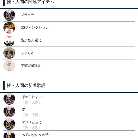
挫・人間の関連アイテム
ブラクラ
OSジャンクション
品がねえ 萎え
もょもと
非現実派宣言
挫・人間の新着歌詞
ほめられよいこ
『挫・人間』
僕
『挫・人間』
マジメと云う
『挫・人間』
あてのない女の子