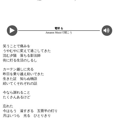
電球 を
Amazon Musicで聞こう
笑うことで痛みを
うやむやに変えて過ごしてきた
沈む夕陽 落ちる影法師
街に灯る生活のしるし
カーテン越しに光る
昨日を乗り越え紡いできた
生きた証 知らぬ物語
続いてくそれぞれの話
今なら謝れること
たくさんあるけど
忘れた
今はもう 遠すぎる 五畳半の灯り
月はいつも 光る ひとりきり