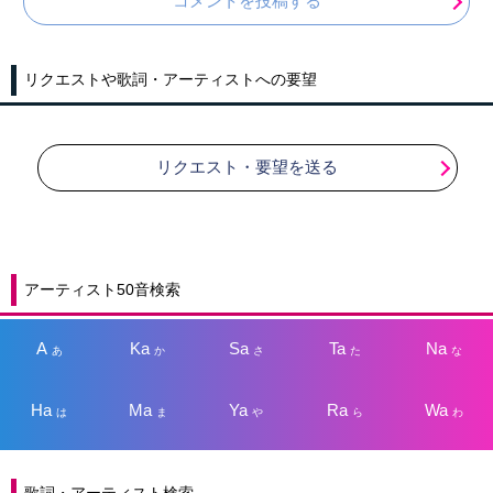
コメントを投稿する
リクエストや歌詞・アーティストへの要望
リクエスト・要望を送る
アーティスト50音検索
A
Ka
Sa
Ta
Na
あ
か
さ
た
な
Ha
Ma
Ya
Ra
Wa
は
ま
や
ら
わ