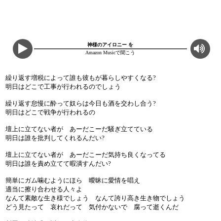
神様のアイロニー を
Amazon Musicで聞こう
繰り返す増税によって誰も彼もが暮らしやすくなる?
明日はどこで工事が行われるのでしょう
繰り返す怠慢に酔って奴らは今日も酒を交わし合う?
明日はどこで戦争が行われるの
壇上に立てない者が あーだこーだ騒ぎ立てている
明日は誰を批判してくれるんだい?
壇上に立てない者が あーだこーだ気持ち良くなってる
明日は誰を責め立てて暇潰すんだい?
簡単にガム噛むようにほら 曖昧に愛情を唱え
適当に擦り合わせる人々よ
なんて素敵な生き様でしょう なんて誇り高き生き物でしょう
どう見たって 哀れだって 気付かないで 腐って逝くんだ