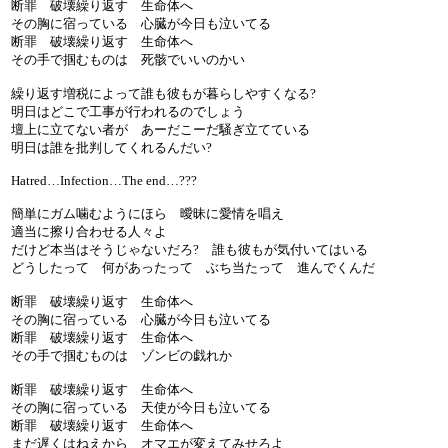
断罪 破壊繰り返す 生命体へ
その胸に宿っている 心臓が今日も泣いてる
断罪 破壊繰り返す 生命体へ
その手で掴むものは 死骸でいいのかい
繰り返す増税によって誰も彼もが暮らしやすくなる?
明日はどこで工事が行われるのでしょう
壇上に立てない者が あーだこーだ騒ぎ立てている
明日は誰を批判してくれるんだい?
Hatred…Infection…The end…???
簡単にガム噛むようにほら 曖昧に愛情を唱え
適当に擦り合わせる人々よ
だけど本当はそうじゃないだろ? 誰も彼もが気付いてはいる
どうしたって 何があったって ぶち当たって 進んでくんだ
断罪 破壊繰り返す 生命体へ
その胸に宿っている 心臓が今日も泣いてる
断罪 破壊繰り返す 生命体へ
その手で掴むものは ゾンビの戯れか
断罪 破壊繰り返す 生命体へ
その胸に宿っている 天使が今日も泣いてる
断罪 破壊繰り返す 生命体へ
まだ遅くはねえから オマエが変えてみせろよ