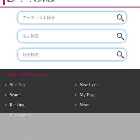
歌詞・アーティスト検索
ROCK LYRIC Contents
Site Top
New Lyric
Search
My Page
Ranking
News
Information
About ROCK LYRIC