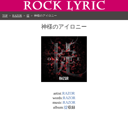
TOP
＞
RAZOR
＞
掟
＞
神様のアイロニー
神様のアイロニー
artist:
RAZOR
words:
RAZOR
music:
RAZOR
album:
掟
収録