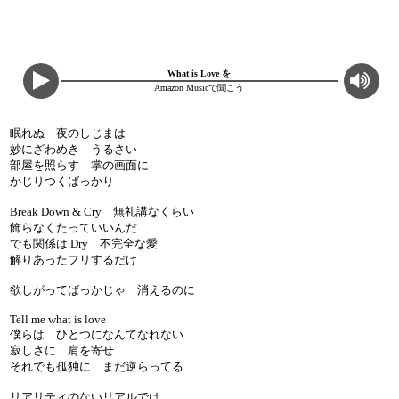
What is Love を
Amazon Musicで聞こう
眠れぬ 夜のしじまは
妙にざわめき うるさい
部屋を照らす 掌の画面に
かじりつくばっかり
Break Down & Cry 無礼講なくらい
飾らなくたっていいんだ
でも関係は Dry 不完全な愛
解りあったフリするだけ
欲しがってばっかじゃ 消えるのに
Tell me what is love
僕らは ひとつになんてなれない
寂しさに 肩を寄せ
それでも孤独に まだ逆らってる
リアリティのないリアルでは