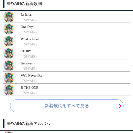
SPYAIRの新着歌詞
La la la...
『SPYAIR』
One Day
『SPYAIR』
What is Love
『SPYAIR』
STORY
『SPYAIR』
Get over it
『SPYAIR』
We'll Never Die
『SPYAIR』
B-THE ONE
『SPYAIR』
新着歌詞をすべて見る
SPYAIRの新着アルバム