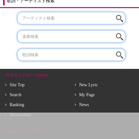
歌詞・アーティスト検索
ROCK LYRIC Contents
Site Top
New Lyric
Search
My Page
Ranking
News
Information
About ROCK LYRIC