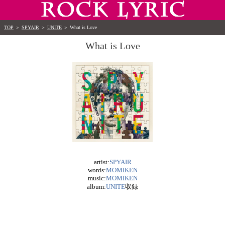
TOP
＞
SPYAIR
＞
UNITE
＞
What is Love
What is Love
artist:
SPYAIR
words:
MOMIKEN
music:
MOMIKEN
album:
UNITE
収録