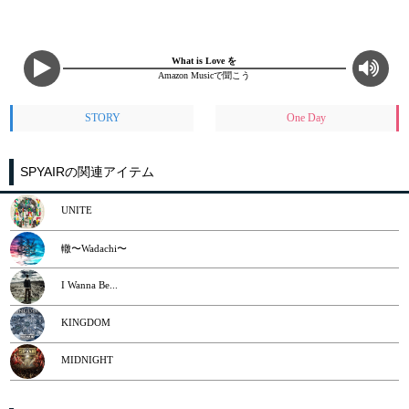
What is Love を
Amazon Musicで聞こう
STORY
One Day
SPYAIRの関連アイテム
UNITE
轍〜Wadachi〜
I Wanna Be...
KINGDOM
MIDNIGHT