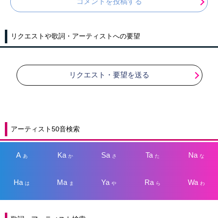
コメントを投稿する
リクエストや歌詞・アーティストへの要望
リクエスト・要望を送る
アーティスト50音検索
A
Ka
Sa
Ta
Na
あ
か
さ
た
な
Ha
Ma
Ya
Ra
Wa
は
ま
や
ら
わ