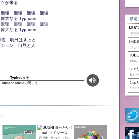
ヤツが来る
れ無理 無理 無理 無理
なる Typhoon
新着
れ無理 無理 無理 無理
MUCC
なる Typhoon
辛抱 明日はきっと
阿部真
ビジョン 自然と人
さい
TUBE
влад
シェリル
Typhoon を
シェリル
Amazon Musicで聞こう
ム
SUSHI 食べたい fea