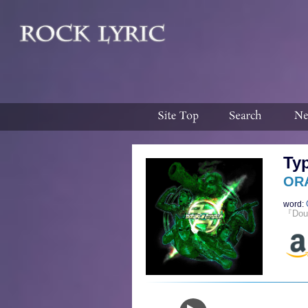
Ty
OR
word:
『Dou