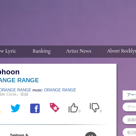
phoon
ANGE RANGE
ORANGE RANGE
ORANGE RANGE
music:
ble Circle』収録
アーテ
0
0
Typhoon を