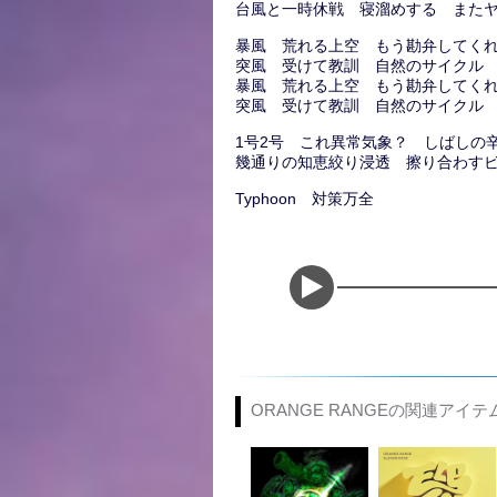
台風と一時休戦 寝溜めする また
暴風 荒れる上空 もう勘弁してく
突風 受けて教訓 自然のサイクル 偉大
暴風 荒れる上空 もう勘弁してく
突風 受けて教訓 自然のサイクル 偉大
1号2号 これ異常気象？ しばしの
幾通りの知恵絞り浸透 擦り合わす
Typhoon 対策万全
ORANGE RANGEの関連アイテ