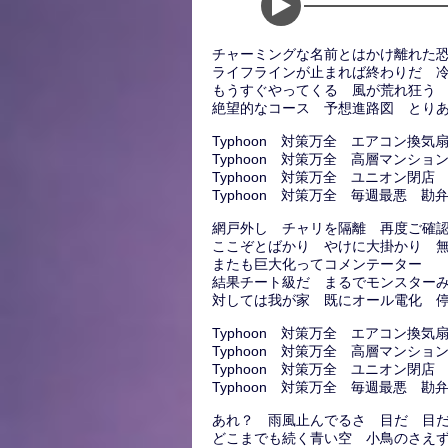
チャーミングな名前とはかけ離れた
ライフラインが止まれば終わりだ 
もうすぐやってくる 風が荒れ狂う
絶望的なコース 予想進路図 とり
Typhoon 対策万全 エアコン換気
Typhoon 対策万全 高層マンショ
Typhoon 対策万全 ユニオン閉店
Typhoon 対策万全 毎週最悪 勘
網戸外し チャリを隔離 再度ご確
ここぞとばかり やけに大掛かり 
またも巨大化ってコメンテーター
結果チート級だ まるでモンスター
対しては我が家 既にオール電化 
Typhoon 対策万全 エアコン換気
Typhoon 対策万全 高層マンショ
Typhoon 対策万全 ユニオン閉店
Typhoon 対策万全 毎週最悪 勘
あれ？ 雨風止んでるさ 目だ 目
どこまでも続く青い空 小鳥のさえ