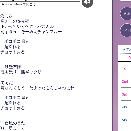
Amazon Musicで聞こう
A
あ
恐ろしさ
冷房無しの熱帯夜
 下がっていくヘクトパスカル
Ha
あえず食う そーめんチャンプルー
扇 ポコポコ鳴る
ン 超揺れる
人気歌
 チョット焦る
弁
R
認 鉄壁布陣
1st
無理も祟り 腰ギックリ
2nd
みてぇだ
停電なんてもう たまったもんじゃねぇわ
3rd
扇 ポコポコ鳴る
ン 超揺れる
4th
 チョット焦る
弁
5th
だ 台風の目だ
ずり 勇ましく