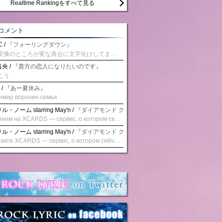
Realtime Rankingをすべて見る
コメント
 /
『フォーリングダウン』
予測変換のところが変な具合に文字化けしてませんか？
央 /
『貴方の恋人になりたいのです』
こう
 /
『あー夏休み』
имир воронин семья
・ノーム starring May'n /
『ダイアモンド クレバス/射手座☆午後九時 Don't be la
Взглянем на XCARDS — сервис, о котором сейчас говорят. Совсем недавно наткнулся о цифровой сервис XCARDS, он дает возможность создавать онлайн дебетовые карты чтобы контролировать расходы. Особенности, на которые я обратил внимание: Создание карты занимает очень короткое время. Сервис позволяет выпустить множество карт для разных целей. Поддержка работает в любое время суток включая персонального менеджера. Доступно управление без задержек — лимиты, уведомления, отчёты, статистика. На что стоит обратить внимание: Локация компании: европейская юрисдикция — перед использованием стоит уточнить, что сервис можно использовать без нарушений. Комиссии: в некоторых случаях встречаются оплаты за операции, поэтому советую просмотреть договор. Реальные кейсы: по отзывам поддержка работает быстро. Защита данных: все операции подтверждаются уведомлениями, но всегда лучше не хранить большие суммы на карте. Общее впечатление: Судя по функционалу, XCARDS может стать удобным инструментом в сфере финансов. Платформа сочетает скорость, удобство и гибкость. Как вы думаете? Пробовали ли подобные сервисы? Напишите в комментариях Виртуальные карты для бизнеса
・ノーム starring May'n /
『ダイアモンド クレバス/射手座☆午後九時 Don't be la
Что такое XCARDS — сервис, о котором сейчас говорят. Буквально на днях заметил о интересный бренд XCARDS, он помогает создавать онлайн карты чтобы управлять бюджетами. Ключевые преимущества: Выпуск занимает всего считанные минуты. Платформа даёт возможность оформить множество карт для разных целей. Есть поддержка в любое время суток включая персонального менеджера. Есть контроль без задержек — транзакции, уведомления, аналитика — всё под рукой. Возможные нюансы: Регистрация: европейская юрисдикция — желательно убедиться, что сервис можно использовать без нарушений. Финансовые условия: возможно, есть скрытые комиссии, поэтому лучше внимательно прочитать договор. Отзывы пользователей: по отзывам поддержка работает быстро. Надёжность системы: внедрены базовые меры безопасности, но всё равно советую не хранить большие суммы на карте. Вывод: В целом платформа кажется отличным помощником для маркетологов. Платформа сочетает скорость, удобство и гибкость. Как вы думаете? Пользовались ли вы XCARDS? Поделитесь опытом — будет интересно сравнить. Виртуальные карты для бизнеса