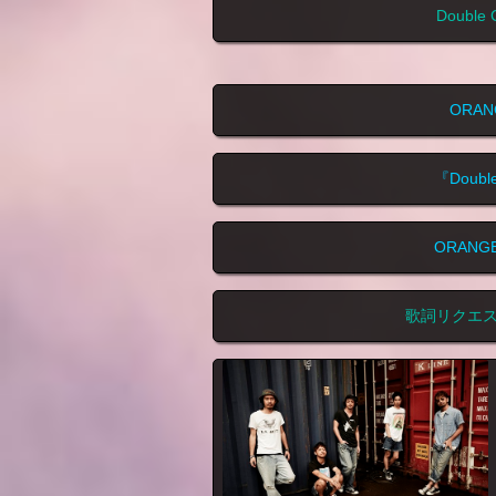
Doubl
ORA
『Doub
ORANG
歌詞リクエ