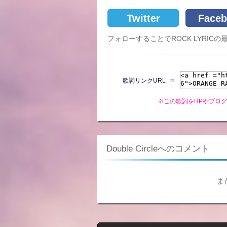
Twitter
Faceb
フォローすることでROCK LYRI
歌詞リンクURL ⇒
※この歌詞をHPやブロ
Double Circleへのコメント
ま