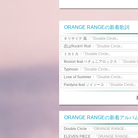
ORANGE RANGEの新着歌詞
キリサイテ 風
/
『Double Circle』
恋はRock'n' Roll
/
『Double Circle』
トカトカ
/
『Double Circle』
Illusion feat.ペチュニアロックス
/
『Double 
Typhoon
/
『Double Circle』
Love of Summer
/
『Double Circle』
Pantyna feat.ソイソース
/
『Double Circle』
ORANGE RANGEの新着アルバ
Double Circle
/
『ORANGE RANGE』
ELEVEN PIECE
/
『ORANGE RANGE』