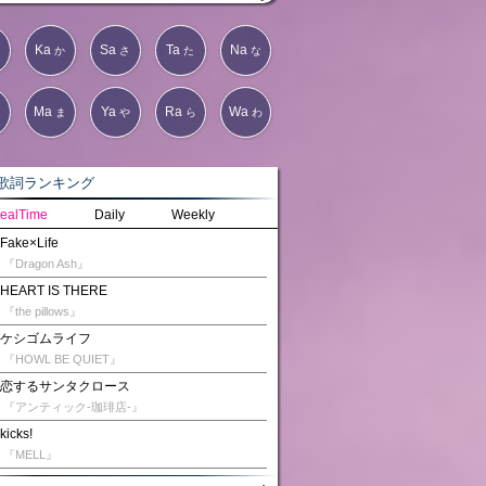
Ka
Sa
Ta
Na
か
さ
た
な
Ma
Ya
Ra
Wa
は
ま
や
ら
わ
詞ランキング
ealTime
Daily
Weekly
Fake×Life
『Dragon Ash』
HEART IS THERE
『the pillows』
ケシゴムライフ
『HOWL BE QUIET』
恋するサンタクロース
『アンティック-珈琲店-』
kicks!
『MELL』