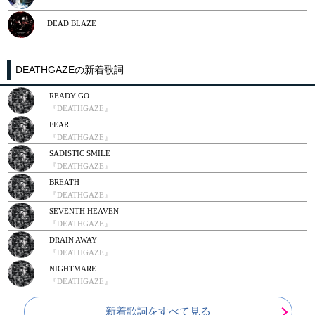
DEAD BLAZE
DEATHGAZEの新着歌詞
READY GO
『DEATHGAZE』
FEAR
『DEATHGAZE』
SADISTIC SMILE
『DEATHGAZE』
BREATH
『DEATHGAZE』
SEVENTH HEAVEN
『DEATHGAZE』
DRAIN AWAY
『DEATHGAZE』
NIGHTMARE
『DEATHGAZE』
新着歌詞をすべて見る