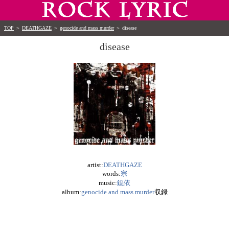
TOP
＞
DEATHGAZE
＞
genocide and mass murder
＞
disease
disease
artist:
DEATHGAZE
words:
宗
music:
鐚依
album:
genocide and mass murder
収録