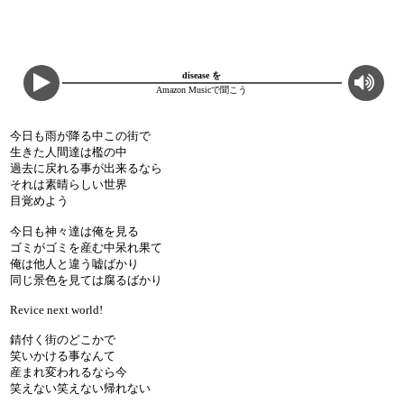
disease を
Amazon Musicで聞こう
今日も雨が降る中この街で
生きた人間達は檻の中
過去に戻れる事が出来るなら
それは素晴らしい世界
目覚めよう
今日も神々達は俺を見る
ゴミがゴミを産む中呆れ果て
俺は他人と違う嘘ばかり
同じ景色を見ては腐るばかり
Revice next world!
錆付く街のどこかで
笑いかける事なんて
産まれ変われるなら今
笑えない笑えない帰れない