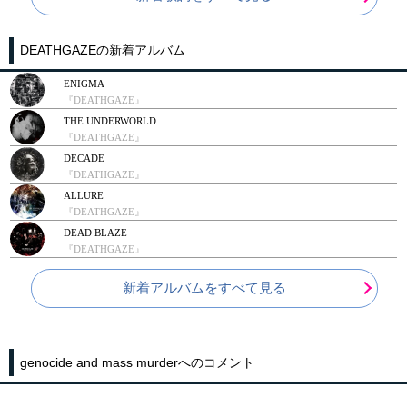
DEATHGAZEの新着アルバム
ENIGMA
『DEATHGAZE』
THE UNDERWORLD
『DEATHGAZE』
DECADE
『DEATHGAZE』
ALLURE
『DEATHGAZE』
DEAD BLAZE
『DEATHGAZE』
新着アルバムをすべて見る
genocide and mass murderへのコメント