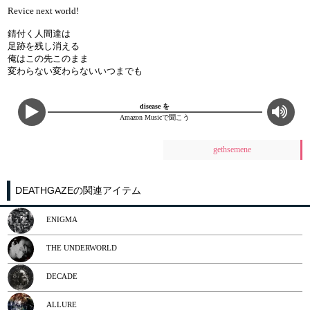
Revice next world!
錆付く人間達は
足跡を残し消える
俺はこの先このまま
変わらない変わらないいつまでも
disease を
Amazon Musicで聞こう
gethsemene
DEATHGAZEの関連アイテム
ENIGMA
THE UNDERWORLD
DECADE
ALLURE