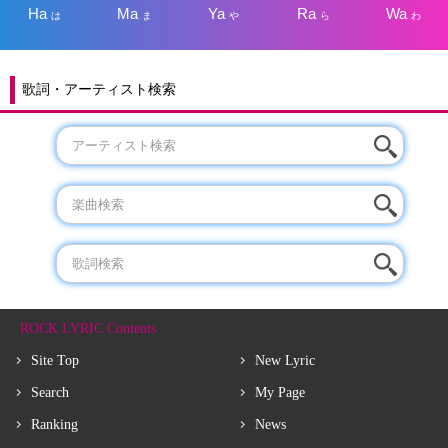
Ha
Ma
Ya
Ra
Wa
は
ま
や
ら
わ
歌詞・アーティスト検索
ROCK LYRIC Contents
Site Top
New Lyric
Search
My Page
Ranking
News