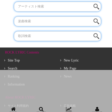
ROCK LYRIC Contents
Site Top
New Lyric
Search
My Page
Ranking
News
Information
About ROCK LYRIC
サイト利用規約
広告掲載