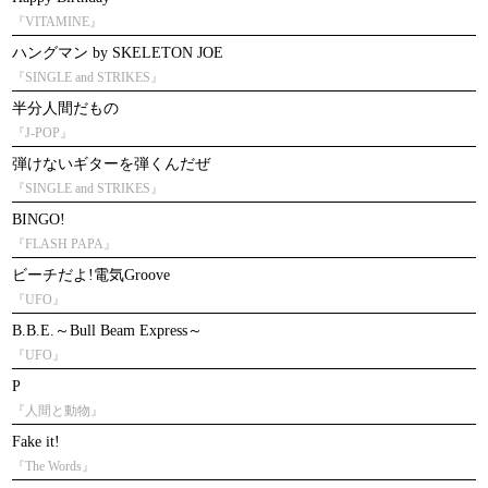
『VITAMINE』
ハングマン by SKELETON JOE
『SINGLE and STRIKES』
半分人間だもの
『J-POP』
弾けないギターを弾くんだぜ
『SINGLE and STRIKES』
BINGO!
『FLASH PAPA』
ビーチだよ!電気Groove
『UFO』
B.B.E.～Bull Beam Express～
『UFO』
P
『人間と動物』
Fake it!
『The Words』