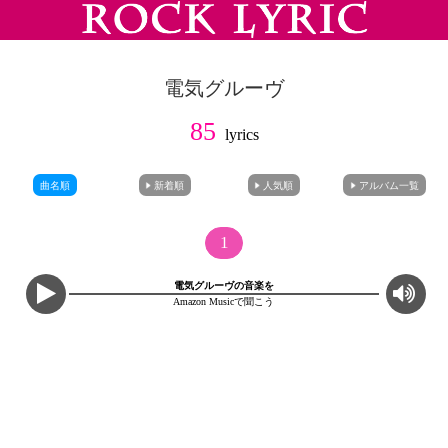
電気グルーヴ
85
lyrics
曲名順
新着順
人気順
アルバム一覧
1
電気グルーヴの音楽を
Amazon Musicで聞こう