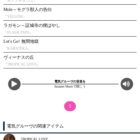
『モノノケダンス』
Mole～モグラ獣人の告白
『YELLOW』
ラガモン～証城寺の狸ばやし
『FLASH PAPA』
Let's Go! 無間地獄
『KARATEKA』
ヴィーナスの丘
『TROPICAL LOVE』
電気グルーヴの音楽を
Amazon Musicで聞こう
1
電気グルーヴの関連アイテム
TROPICAL LOVE