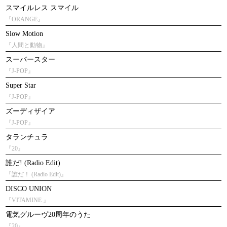
スマイルレス スマイル
『ORANGE』
Slow Motion
『人間と動物』
スーパースター
『J-POP』
Super Star
『J-POP』
ズーディザイア
『J-POP』
タランチュラ
『20』
誰だ! (Radio Edit)
『誰だ！ (Radio Edit)』
DISCO UNION
『VITAMINE 』
電気グルーヴ20周年のうた
『20』