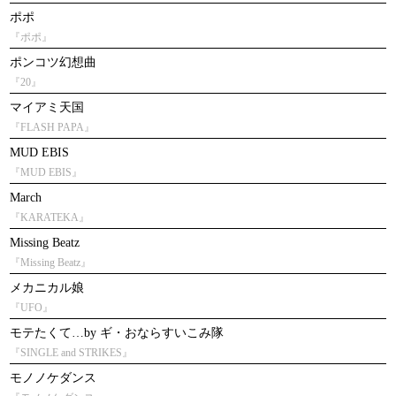
ポポ
『ポポ』
ポンコツ幻想曲
『20』
マイアミ天国
『FLASH PAPA』
MUD EBIS
『MUD EBIS』
March
『KARATEKA』
Missing Beatz
『Missing Beatz』
メカニカル娘
『UFO』
モテたくて…by ギ・おならすいこみ隊
『SINGLE and STRIKES』
モノノケダンス