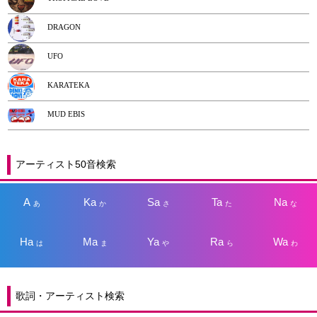
DRAGON
UFO
KARATEKA
MUD EBIS
アーティスト50音検索
A
Ka
Sa
Ta
Na
あ
か
さ
た
な
Ha
Ma
Ya
Ra
Wa
は
ま
や
ら
わ
歌詞・アーティスト検索