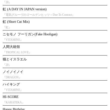
『20』
虹 (A DAY IN JAPAN version)
『電気グルーヴのゴールデンヒッツ～Due To Contract』
虹 (Short Cut Mix)
『虹』
ニセモノ フーリガン(Fake Hooligan)
『VITAMINE』
人間大統領
『TROPICAL LOVE』
猫とイスラエル
『20』
ノイノイノイ
『DRAGON』
ハイキング
『VITAMINE』
HI-SCORE
『KARATEKA』
Happy Birthday