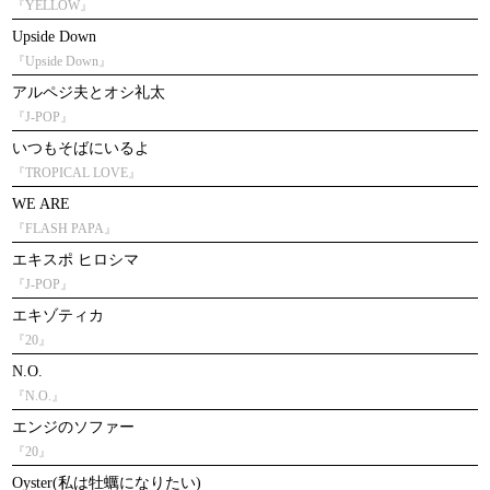
『YELLOW』
Upside Down
『Upside Down』
アルペジ夫とオシ礼太
『J-POP』
いつもそばにいるよ
『TROPICAL LOVE』
WE ARE
『FLASH PAPA』
エキスポ ヒロシマ
『J-POP』
エキゾティカ
『20』
N.O.
『N.O.』
エンジのソファー
『20』
Oyster(私は牡蠣になりたい)