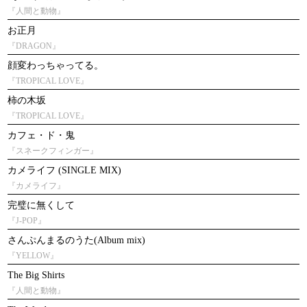
『人間と動物』
お正月
『DRAGON』
顔変わっちゃってる。
『TROPICAL LOVE』
柿の木坂
『TROPICAL LOVE』
カフェ・ド・鬼
『スネークフィンガー』
カメライフ (SINGLE MIX)
『カメライフ』
完璧に無くして
『J-POP』
さんぷんまるのうた(Album mix)
『YELLOW』
The Big Shirts
『人間と動物』