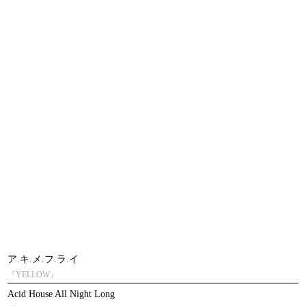
ア.キ.メ.フ.ラ.イ
『YELLOW』
Acid House All Night Long