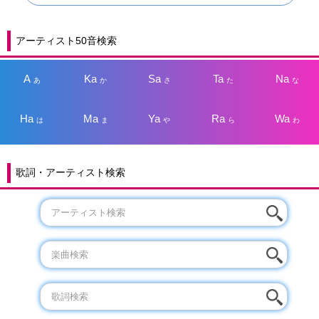
アーティスト50音検索
A
Ka
Sa
Ta
Na
あ
か
さ
た
な
Ha
Ma
Ya
Ra
Wa
は
ま
や
ら
わ
歌詞・アーティスト検索