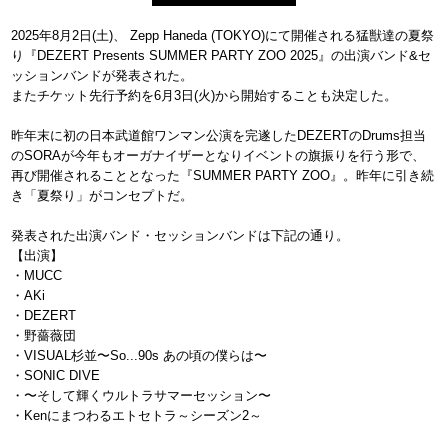
2025年8月2日(土)、 Zepp Haneda (TOKYO)にて開催される猛獣達の夏祭
り『DEZERT Presents SUMMER PARTY ZOO 2025』の出演バンド&セ
ッションバンドが発表された。
またチケット先行予約を6月3日(火)から開始することも決定した。
昨年末に初の日本武道館ワンマン公演を完遂したDEZERTのDrums担当
のSORAが今年もオーガナイザーとなりイベントの旗振りを行う形で、
再び開催されることとなった『SUMMER PARTY ZOO』。昨年に引き続
き「夏祭り」がコンセプトだ。
発表された出演バンド・セッションバンドは下記の通り。
【出演】
・MUCC
・AKi
・DEZERT
・野薔薇団
・VISUAL杉並〜So...90s あの頃の僕らは〜
・SONIC DIVE
・〜そして輝くウルトラサマーセッション〜
・Kenにまつわるエトセトラ～シーズン2～