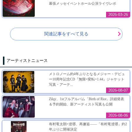
幕張メッセイベントホール公演ライヴレポ
2026-03-26
関連記事をすべて見る
アーティストニュース
メトロノーム約4年ぶりとなるメジャー・デビュ
ー10周年記念CD『無限×変転=1.44』ジャケット
写真・アーテ...
2026-08-07
Zilqy、1stフルアルバム「Birth of Riot」詳細発表
＆予約開始、新アーティスト写真も公開
2026-08-06
有村竜太朗×逹瑯、再邂逅――「有村竜逹瑯」約2
年ぶりに開催決定