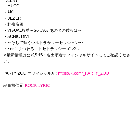
・MUCC
・AKi
・DEZERT
・野薔薇団
・VISUAL杉並〜So...90s あの頃の僕らは〜
・SONIC DIVE
・〜そして輝くウルトラサマーセッション〜
・Kenにまつわるエトセトラ～シーズン2～
※最新情報は公式SNS・各出演者オフィシャルサイトにてご確認くださ
い。
PARTY ZOO オフィシャルX：
https://x.com/_PARTY_ZOO
記事提供元: