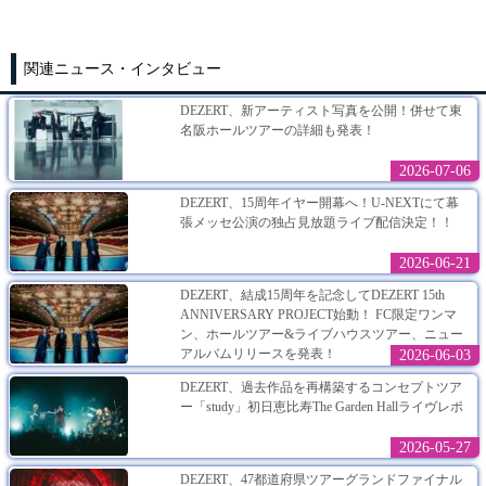
関連ニュース・インタビュー
DEZERT、新アーティスト写真を公開！併せて東
名阪ホールツアーの詳細も発表！
2026-07-06
DEZERT、15周年イヤー開幕へ！U-NEXTにて幕
張メッセ公演の独占見放題ライブ配信決定！！
2026-06-21
DEZERT、結成15周年を記念してDEZERT 15th
ANNIVERSARY PROJECT始動！ FC限定ワンマ
ン、ホールツアー&ライブハウスツアー、ニュー
アルバムリリースを発表！
2026-06-03
DEZERT、過去作品を再構築するコンセプトツア
ー「study」初日恵比寿The Garden Hallライヴレポ
2026-05-27
DEZERT、47都道府県ツアーグランドファイナル