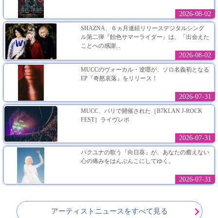
2026-08-02
SHAZNA、６ヵ月連続リリースデジタルシング
ル第二弾『飴色サマーライダー』は、「出会えた
ことへの感謝...
2026-08-02
MUCCのヴォーカル・逹瑯が、ソロ名義初となる
EP『奇怒哀落』をリリース！
2026-07-31
MUCC、パリで開催された［B7KLAN J-ROCK
FEST］ライヴレポ
2026-07-31
パクユナの歌う『向日葵』が、あなたの癒えない
心の痛みをはんぶんこにしてゆく。
2026-07-31
アーティストニュースをすべて見る