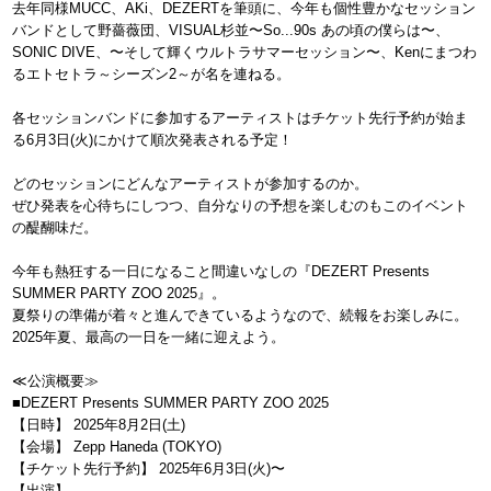
去年同様MUCC、AKi、DEZERTを筆頭に、今年も個性豊かなセッション
バンドとして野薔薇団、VISUAL杉並〜So...90s あの頃の僕らは〜、
SONIC DIVE、〜そして輝くウルトラサマーセッション〜、Kenにまつわ
るエトセトラ～シーズン2～が名を連ねる。
各セッションバンドに参加するアーティストはチケット先行予約が始ま
る6月3日(火)にかけて順次発表される予定！
どのセッションにどんなアーティストが参加するのか。
ぜひ発表を心待ちにしつつ、自分なりの予想を楽しむのもこのイベント
の醍醐味だ。
今年も熱狂する一日になること間違いなしの『DEZERT Presents
SUMMER PARTY ZOO 2025』。
夏祭りの準備が着々と進んできているようなので、続報をお楽しみに。
2025年夏、最高の一日を一緒に迎えよう。
≪公演概要≫
■DEZERT Presents SUMMER PARTY ZOO 2025
【日時】 2025年8月2日(土)
【会場】 Zepp Haneda (TOKYO)
【チケット先行予約】 2025年6月3日(火)〜
【出演】