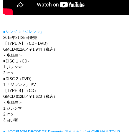
■シングル「ジレンマ」
2015年2月25日発売
【TYPE:A】（CD＋DVD）
GMCD-012A／￥1,944（税込）
＜収録曲＞
■DISC 1（CD）
1.ジレンマ
2.imp
■DISC 2（DVD）
1.「ジレンマ」-PV-
【TYPE:B】（CD）
GMCD-012B／￥1,620（税込）
＜収録曲＞
1.ジレンマ
2.imp
3.白い鬱
■『GOEMON RECORDS Presents アルルカン 1st ONEMAN TOUR