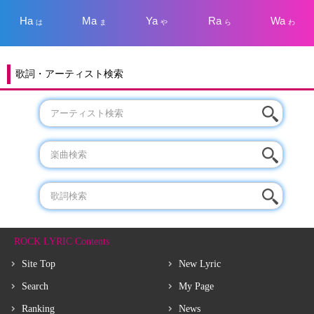
Ha
Ma
Ya
Ra
Wa
は
ま
や
ら
わ
歌詞・アーティスト検索
ROCK LYRIC Contents
Site Top
New Lyric
Search
My Page
Ranking
News