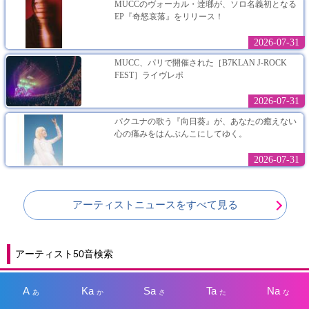
MUCCのヴォーカル・逹瑯が、ソロ名義初となる
EP『奇怒哀落』をリリース！
2026-07-31
MUCC、パリで開催された［B7KLAN J-ROCK
FEST］ライヴレポ
2026-07-31
パクユナの歌う『向日葵』が、あなたの癒えない
心の痛みをはんぶんこにしてゆく。
2026-07-31
アーティストニュースをすべて見る
アーティスト50音検索
A
Ka
Sa
Ta
Na
あ
か
さ
た
な