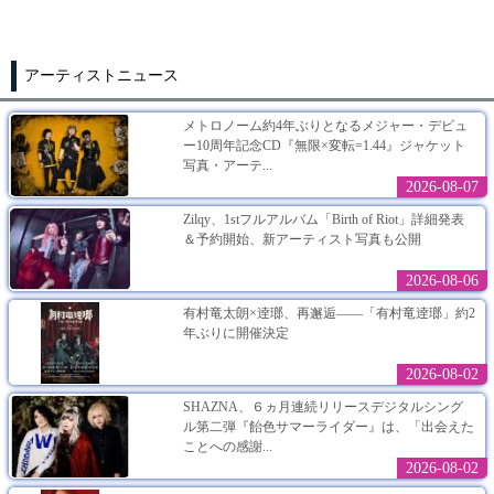
アーティストニュース
メトロノーム約4年ぶりとなるメジャー・デビュ
ー10周年記念CD『無限×変転=1.44』ジャケット
写真・アーテ...
2026-08-07
Zilqy、1stフルアルバム「Birth of Riot」詳細発表
＆予約開始、新アーティスト写真も公開
2026-08-06
有村竜太朗×逹瑯、再邂逅――「有村竜逹瑯」約2
年ぶりに開催決定
2026-08-02
SHAZNA、６ヵ月連続リリースデジタルシング
ル第二弾『飴色サマーライダー』は、「出会えた
ことへの感謝...
2026-08-02