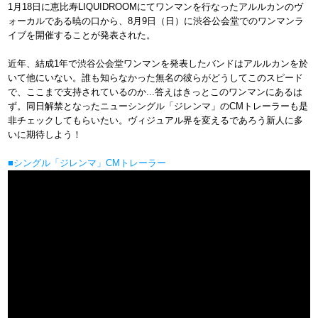
1月18日に恵比寿LIQUIDROOMにてワンマンを行なったアルルカンのヴ
ォーカルである暁の口から、8月9日（日）に渋谷公会堂でのワンマンラ
イブを開催することが発表された。
近年、結成1年で渋谷公会堂ワンマンを発表したバンドはアルルカンを於
いて他にいない。誰も知らなかった無名の彼らがどうしてこのスピード
で、ここまで支持されているのか...答えはきっとこのワンマンにあるは
ず。同日解禁となったニューシングル「ジレンマ」のCMトレーラーも是
非チェックしてもらいたい。ヴィジュアル界を変えるであろう新人に多
いに期待しよう！
■シングル「ジレンマ」CMトレーラー