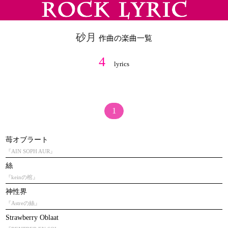
砂月
作曲の楽曲一覧
4
lyrics
1
苺オブラート
『AIN SOPH AUR』
絲
『keinの棺』
神性界
『Astreの絲』
Strawberry Oblaat