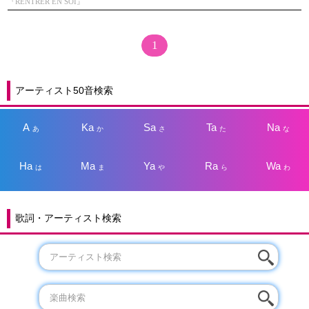
『RENTRER EN SOI』
1
アーティスト50音検索
A
Ka
Sa
Ta
Na
あ
か
さ
た
な
Ha
Ma
Ya
Ra
Wa
は
ま
や
ら
わ
歌詞・アーティスト検索