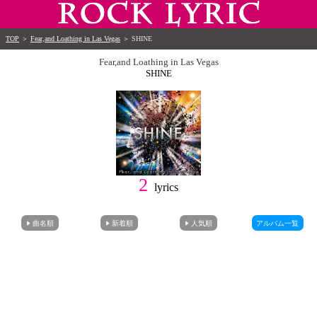
TOP
＞
Fear,and Loathing in Las Vegas
＞
SHINE
Fear,and Loathing in Las Vegas
SHINE
2
lyrics
曲名順
新着順
人気順
アルバム一覧