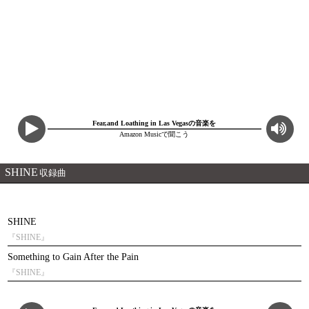
Fear,and Loathing in Las Vegasの音楽を
Amazon Musicで聞こう
SHINE
収録曲
SHINE
『SHINE』
Something to Gain After the Pain
『SHINE』