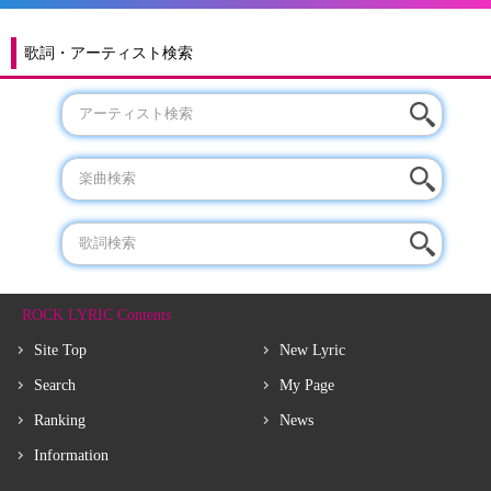
歌詞・アーティスト検索
ROCK LYRIC Contents
Site Top
New Lyric
Search
My Page
Ranking
News
Information