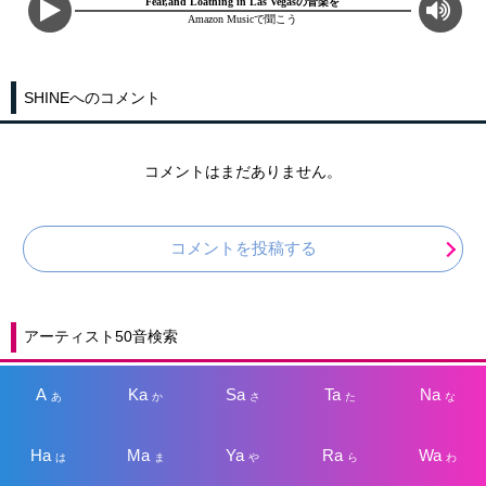
Fear,and Loathing in Las Vegasの音楽を
Amazon Musicで聞こう
SHINEへのコメント
コメントはまだありません。
コメントを投稿する
アーティスト50音検索
A
Ka
Sa
Ta
Na
あ
か
さ
た
な
Ha
Ma
Ya
Ra
Wa
は
ま
や
ら
わ