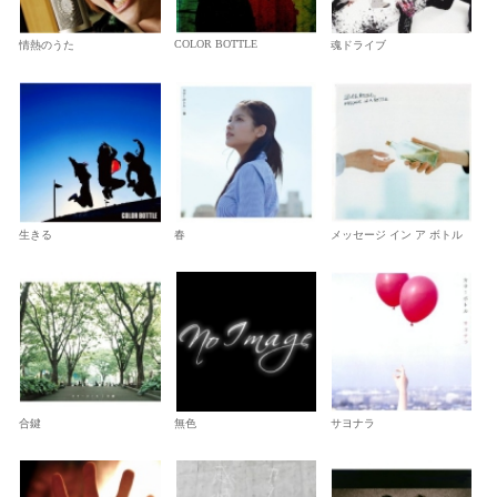
COLOR BOTTLE
情熱のうた
魂ドライブ
生きる
春
メッセージ イン ア ボトル
合鍵
無色
サヨナラ