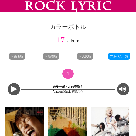
カラーボトル
17
album
曲名順
新着順
人気順
アルバム一覧
1
カラーボトルの音楽を
Amazon Musicで聞こう