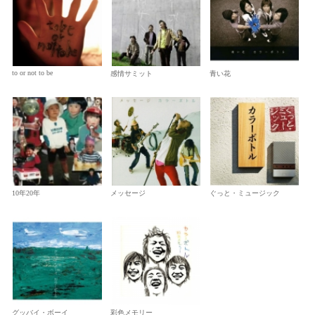
to or not to be
感情サミット
青い花
10年20年
メッセージ
ぐっと・ミュージック
グッバイ・ボーイ
彩色メモリー