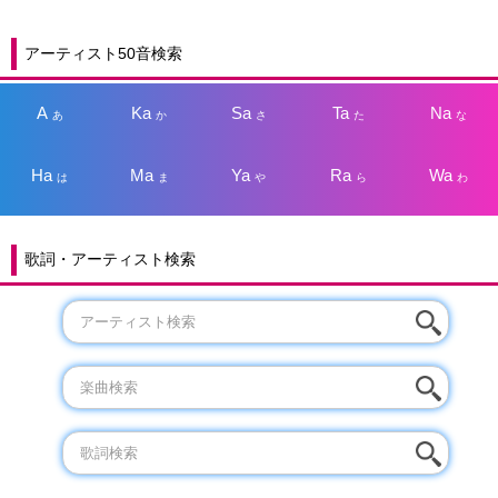
アーティスト50音検索
A
Ka
Sa
Ta
Na
あ
か
さ
た
な
Ha
Ma
Ya
Ra
Wa
は
ま
や
ら
わ
歌詞・アーティスト検索