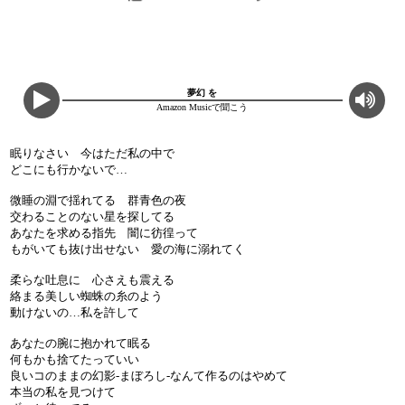
夢幻 を
Amazon Musicで聞こう
眠りなさい 今はただ私の中で
どこにも行かないで…
微睡の淵で揺れてる 群青色の夜
交わることのない星を探してる
あなたを求める指先 闇に彷徨って
もがいても抜け出せない 愛の海に溺れてく
柔らな吐息に 心さえも震える
絡まる美しい蜘蛛の糸のよう
動けないの…私を許して
あなたの腕に抱かれて眠る
何もかも捨てたっていい
良いコのままの幻影-まぼろし-なんて作るのはやめて
本当の私を見つけて