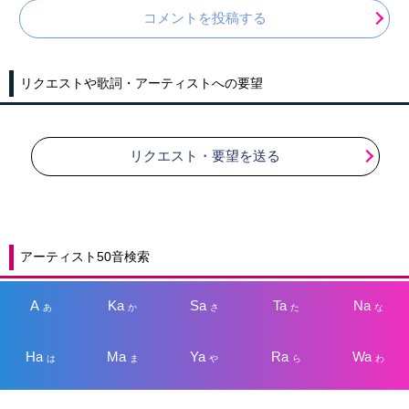
コメントを投稿する
リクエストや歌詞・アーティストへの要望
リクエスト・要望を送る
アーティスト50音検索
A
Ka
Sa
Ta
Na
あ
か
さ
た
な
Ha
Ma
Ya
Ra
Wa
は
ま
や
ら
わ