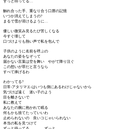
ずっと待ってる…
触れ合った手、重なり合う口唇の記憶
いつか消えてしまうの?
まるで雪が溶けるように…
優しい微笑み見るたび苦しくなる
今すぐ壊して
口づけよりも熱い声で私を包んで
子供のように名前を呼ぶの
あなたの姿をなぞって
届かない言葉は空を舞い やがて降り注ぐ
この想いが罪だと言うなら
すべて捧げるわ
わかってる?
日常-アタリマエ-はいつも側にあるわけじゃないから
気づけば遠く 迷い子のよう
目を離さないで
私に教えて
あなたの腕に抱かれて眠る
何もかも捨てたっていいわ
止められないの 良いコじゃいられない
本当の私を見つけて
ずっと待ってる。。。 ずっと。。。