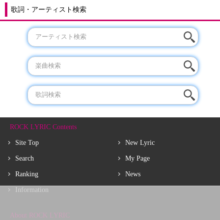
歌詞・アーティスト検索
ROCK LYRIC Contents
Site Top
New Lyric
Search
My Page
Ranking
News
Information
About ROCK LYRIC