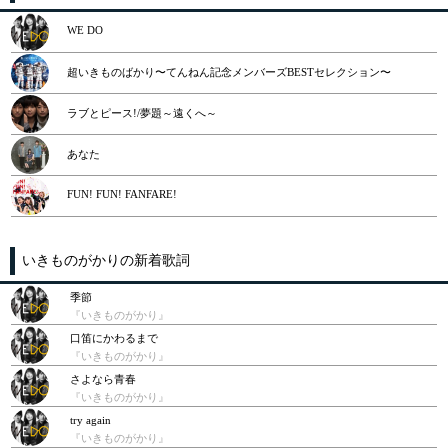
WE DO
超いきものばかり〜てんねん記念メンバーズBESTセレクション〜
ラブとピース!/夢題～遠くへ～
あなた
FUN! FUN! FANFARE!
いきものがかりの新着歌詞
季節
『いきものがかり』
口笛にかわるまで
『いきものがかり』
さよなら青春
『いきものがかり』
try again
『いきものがかり』