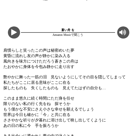
蒼い舟 を
Amazon Musicで聞こう
肩慣らしと笑ったこの声は秘密めいた夢
黄昏に流れし友の声が静かに染み入る
風向きを味方につけただろう蒼きこの舟は
たおやかに身体を今包み静かに走り出す
艶やかに舞った一筋の泪 見ないようにしてその目を隠してしまって
私たちがここに居る意味がここに在る
探したものも 失くしたものも 見えてたはずの自分も…
このまま悠久に続く時間にただ身を任せ
限りのない私の行く先をね 探そうか
もう僅かな不安にさえ小さな幸せを願えるでしょう
世界は今日も確かに「今」と共に在る
ささやかな祈りが夕暮れに溶け出して映し出してくように
あの日の私に今 手を振ろうか
ある出会いに導かれし夢の中で泳ぐとき