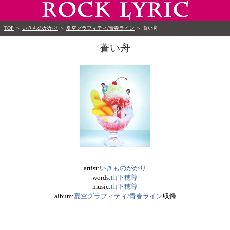
TOP
＞
いきものがかり
＞
夏空グラフィティ/青春ライン
＞
蒼い舟
蒼い舟
artist:
いきものがかり
words:
山下穂尊
music:
山下穂尊
album:
夏空グラフィティ/青春ライン
収録