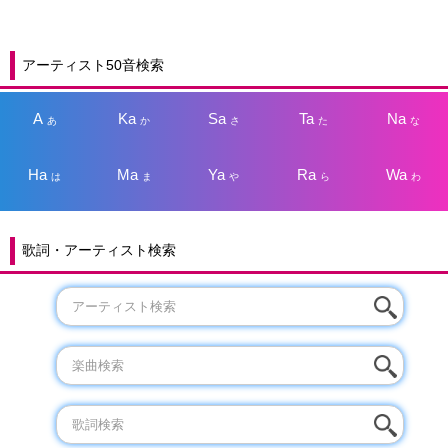
アーティスト50音検索
A
Ka
Sa
Ta
Na
あ
か
さ
た
な
Ha
Ma
Ya
Ra
Wa
は
ま
や
ら
わ
歌詞・アーティスト検索