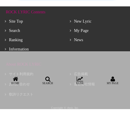
ROCK LYRIC Contents
Site Top
New Lyric
Search
My Page
Ranking
News
Information
About ROCK LYRIC
サイト利用規約
広告掲載
HOME
SEARCH
RANK
MY PAGE
お問い合わせ
運営会社情報
歌詩リクエスト
Copyright © choir, Inc.