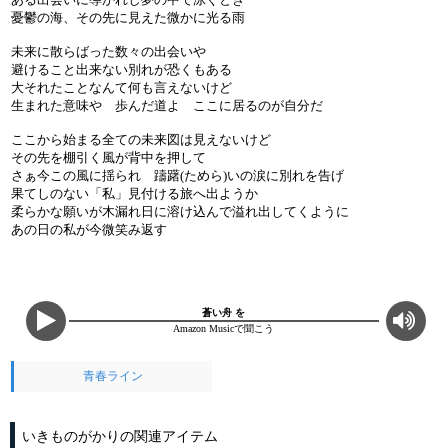
憂鬱の海、その先に見えた微かに光る雨
未来に散らばった数々の出会いや
避けること出来ない別れが恐くもある
大それたことなんて何も言えないけど
生まれた意味や 歩んだ道よ ここに居るのが自分だ
ここから始まる全ての未来図は見えないけど
その先を棚引く風が背中を押して
さぁ今この風に揺られ 躊躇(ためら)いの涙に別れを告げ
果てしのない「私」見付ける旅へ出ようか
柔らかな願いが木漏れ日に溶け込んで溢れ出してくように
あの日の私が今微笑み返す
蒼い舟 を
Amazon Musicで聞こう
青春ライン
いきものがかりの関連アイテム