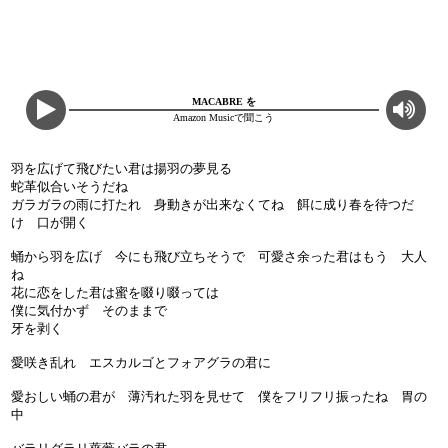
MACABRE を
Amazon Musicで聞こう
羽を広げて飛びたい君は揚羽の夢見る
蛇革似合いそうだね
ガラガラの雨に打たれ 身動きが出来なくてね 餌に成り春を待つだ
け 口が開く
蛹から羽を広げ 今にも飛び立ちそうで 可愛さ余った君はもう 大人
ね
花に恋をした君は蜜を啜り啜っては
僕に気付かず そのままで
牙を剥く
愛咲き乱れ エスカルゴとフォアグラの君に
愛おしい蛹の君が 薄汚れた羽を見せて 僕をフリフリ振ったね 胃の
中