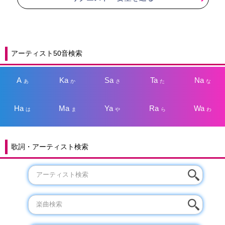
アーティスト50音検索
A
Ka
Sa
Ta
Na
あ
か
さ
た
な
Ha
Ma
Ya
Ra
Wa
は
ま
や
ら
わ
歌詞・アーティスト検索