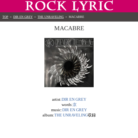
TOP
＞
DIR EN GREY
＞
THE UNRAVELING
＞
MACABRE
MACABRE
artist:
DIR EN GREY
words:
京
music:
DIR EN GREY
album:
THE UNRAVELING
収録