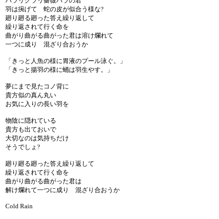
バラリグラリ薔薇バラの君
羽は捥げて 蛇の皮が似合う様な?
廻り廻る廻った答え繰り返して
繰り返されて行く命を
曲がり曲がる曲がった君は溶け爛れて
一つに成り 混ざり合おうか
「きっと人魚の様に胃液のプール泳ぐ。」
「きっと揚羽の様に蛹は羽生やす。」
夢にまで見たコノ背に
貴方似の真ん丸い
お気に入りの長い羽を
物陰に隠れている
貴方も出ておいで
大切なのは気持ちだけ
そうでしょ?
廻り廻る廻った答え繰り返して
繰り返されて行く命を
曲がり曲がる曲がった君は
解け爛れて一つに成り 混ざり合おうか
Cold Rain