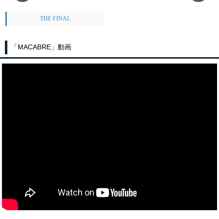
THE FINAL
「MACABRE」動画