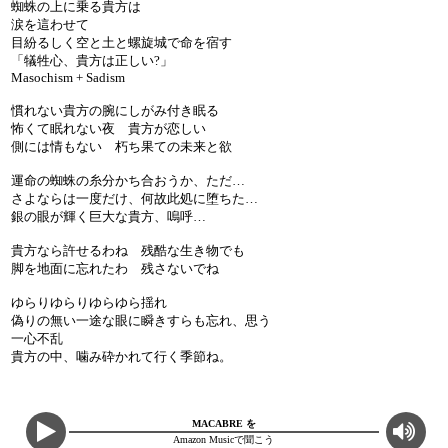
蜘蛛の上に乗る貴方は
涙を這わせて
目紛るしく空と土と螺旋城で命を宿す
「犠牲心、貴方は正しい?」
Masochism + Sadism
慣れない貴方の腕にしがみ付き眠る
怖くて眠れない夜 貴方が恋しい
側には情もない 朽ち果ての未来と欲
運命の蜘蛛の糸分かち合おうか、ただ…
さよならは一度だけ、何故此処に堕ちた…
銀の眼が輝く巨大な貴方、嗚呼…
貴方なら許せるわね 残酷な生き物でも
脚を地面に忘れたわ 残さないでね
ゆらりゆらりゆらゆら揺れ
偽りの無い一途な眼に瞬きすらも忘れ、思う
一心不乱
貴方の中、噛み砕かれて行く季節ね。
MACABRE を
Amazon Musicで聞こう