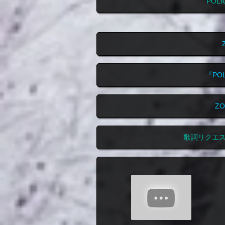
POL
『PO
Z
歌詞リクエ