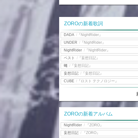
ZOROの新着歌詞
DADA
/
『NightRider』
UNDER
/
『NightRider』
NightRider
/
『NightRider』
ペスト
/
『妄想日記』
蠅
/
『妄想日記』
妄想日記
/
『妄想日記』
CUBE
/
『ロスト テクノロジー』
ZOROの新着アルバム
NightRider
/
『ZORO』
妄想日記
/
『ZORO』