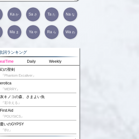
Ka
Sa
Ta
Na
か
さ
た
な
Ma
Ya
Ra
Wa
は
ま
や
ら
わ
詞ランキング
ealTime
Daily
Weekly
幻の聖剣
『Phantom Excaliver』
erotica
『MERRY』
灰キノコの森、さまよい魚
『彩冷える』
First Aid
『POLYSICS』
憂いのGYPSY
『B'z』