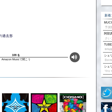
新着
MUCC
阿部真
代の過去形
さい
TUBE
влад
109 を
シェリル
Amazon Musicで聞こう
シェリル