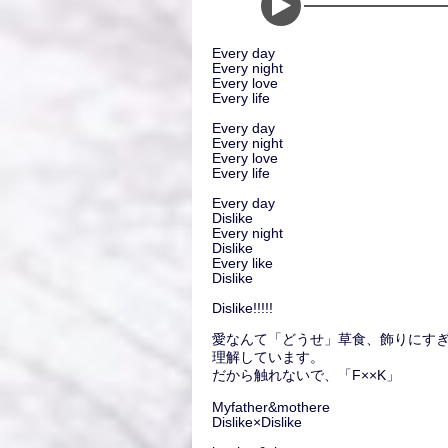
Every day
Every night
Every love
Every life
Every day
Every night
Every love
Every life
Every day
Dislike
Every night
Dislike
Every like
Dislike
Dislike!!!!!
愛なんて「どうせ」草食、飾りにす
理解しています。
だから触れないで、「F××K」
Myfather&mothere
Dislike×Dislike