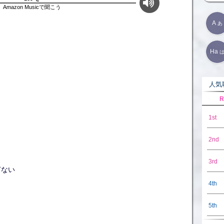
Amazon Musicで聞こう
A
あ
Ha
人気歌
R
1st
2nd
3rd
ぎない
4th
5th