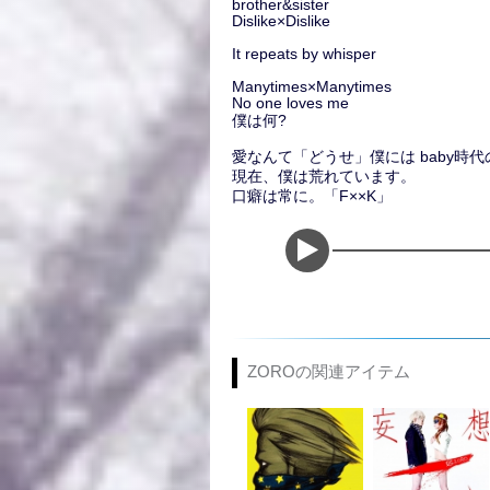
brother&sister
Dislike×Dislike
It repeats by whisper
Manytimes×Manytimes
No one loves me
僕は何?
愛なんて「どうせ」僕には baby時
現在、僕は荒れています。
口癖は常に。「F××K」
ZOROの関連アイテム