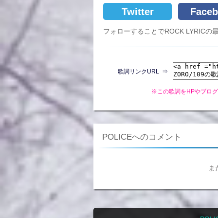
Twitter
Faceb
フォローすることでROCK LYRI
歌詞リンクURL ⇒
※この歌詞をHPやブロ
POLICEへのコメント
ま