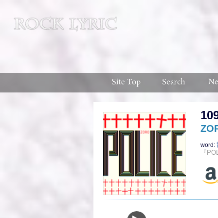
10
ZO
word:
『PO