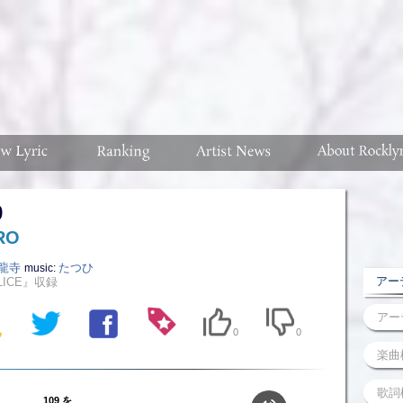
9
RO
龍寺
たつひ
music:
アーテ
LICE』収録
0
0
109 を