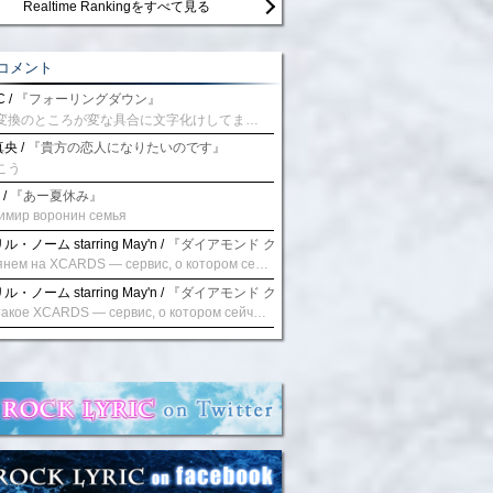
Realtime Rankingをすべて見る
コメント
 /
『フォーリングダウン』
予測変換のところが変な具合に文字化けしてませんか？
央 /
『貴方の恋人になりたいのです』
こう
 /
『あー夏休み』
имир воронин семья
・ノーム starring May'n /
『ダイアモンド クレバス/射手座☆午後九時 Don't be la
Взглянем на XCARDS — сервис, о котором сейчас говорят. Совсем недавно наткнулся о цифровой сервис XCARDS, он дает возможность создавать онлайн дебетовые карты чтобы контролировать расходы. Особенности, на которые я обратил внимание: Создание карты занимает очень короткое время. Сервис позволяет выпустить множество карт для разных целей. Поддержка работает в любое время суток включая персонального менеджера. Доступно управление без задержек — лимиты, уведомления, отчёты, статистика. На что стоит обратить внимание: Локация компании: европейская юрисдикция — перед использованием стоит уточнить, что сервис можно использовать без нарушений. Комиссии: в некоторых случаях встречаются оплаты за операции, поэтому советую просмотреть договор. Реальные кейсы: по отзывам поддержка работает быстро. Защита данных: все операции подтверждаются уведомлениями, но всегда лучше не хранить большие суммы на карте. Общее впечатление: Судя по функционалу, XCARDS может стать удобным инструментом в сфере финансов. Платформа сочетает скорость, удобство и гибкость. Как вы думаете? Пробовали ли подобные сервисы? Напишите в комментариях Виртуальные карты для бизнеса
・ノーム starring May'n /
『ダイアモンド クレバス/射手座☆午後九時 Don't be la
Что такое XCARDS — сервис, о котором сейчас говорят. Буквально на днях заметил о интересный бренд XCARDS, он помогает создавать онлайн карты чтобы управлять бюджетами. Ключевые преимущества: Выпуск занимает всего считанные минуты. Платформа даёт возможность оформить множество карт для разных целей. Есть поддержка в любое время суток включая персонального менеджера. Есть контроль без задержек — транзакции, уведомления, аналитика — всё под рукой. Возможные нюансы: Регистрация: европейская юрисдикция — желательно убедиться, что сервис можно использовать без нарушений. Финансовые условия: возможно, есть скрытые комиссии, поэтому лучше внимательно прочитать договор. Отзывы пользователей: по отзывам поддержка работает быстро. Надёжность системы: внедрены базовые меры безопасности, но всё равно советую не хранить большие суммы на карте. Вывод: В целом платформа кажется отличным помощником для маркетологов. Платформа сочетает скорость, удобство и гибкость. Как вы думаете? Пользовались ли вы XCARDS? Поделитесь опытом — будет интересно сравнить. Виртуальные карты для бизнеса