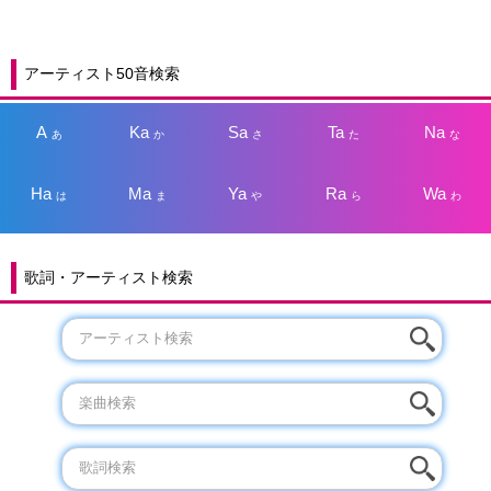
アーティスト50音検索
A
Ka
Sa
Ta
Na
あ
か
さ
た
な
Ha
Ma
Ya
Ra
Wa
は
ま
や
ら
わ
歌詞・アーティスト検索