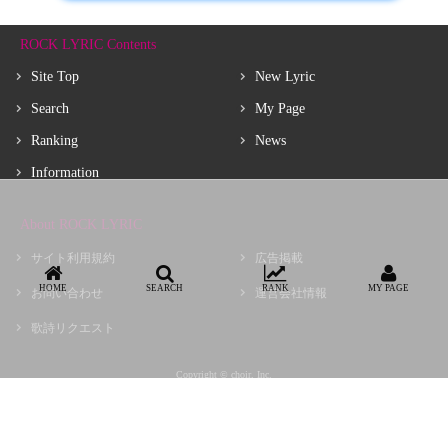
ROCK LYRIC Contents
Site Top
New Lyric
Search
My Page
Ranking
News
Information
About ROCK LYRIC
サイト利用規約
広告掲載
HOME
SEARCH
RANK
MY PAGE
お問い合わせ
運営会社情報
歌詩リクエスト
Copyright © choir, Inc.