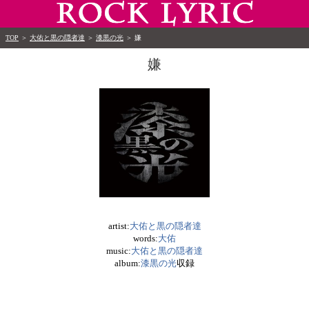
TOP
＞
大佑と黒の隠者達
＞
漆黒の光
＞
嫌
嫌
artist:
大佑と黒の隠者達
words:
大佑
music:
大佑と黒の隠者達
album:
漆黒の光
収録