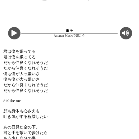
嫌 を
Amazon Musicで聞こう
君は僕を嫌ってる
君は僕を嫌ってる
だから仲良くなれそうだ
だから仲良くなれそうだ
僕も僕が大っ嫌いさ
僕も僕が大っ嫌いさ
だから仲良くなれそうだ
だから仲良くなれそうだ
dislike me
顔も身体も心さえも
吐き気がする程壊したい
あの日見た空の下、
君と手を繋いで歩けたら
もう少し自分の事