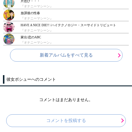
片思ひ・・・
『オナニーマシーン』
放課後の性春
『オナニーマシーン』
HAVE A NICE DIE!! /ハイテクノロジー・スーサイドトリビュート
『オナニーマシーン』
家出/恋のABC
『オナニーマシーン』
新着アルバムをすべて見る
彼女ボシューへのコメント
コメントはまだありません。
コメントを投稿する