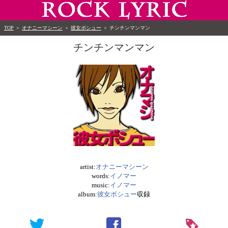
TOP
＞
オナニーマシーン
＞
彼女ボシュー
＞
チンチンマンマン
チンチンマンマン
artist:
オナニーマシーン
words:
イノマー
music:
イノマー
album:
彼女ボシュー
収録