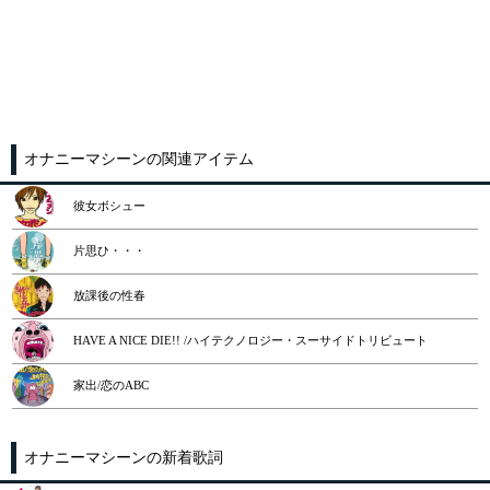
オナニーマシーンの関連アイテム
彼女ボシュー
片思ひ・・・
放課後の性春
HAVE A NICE DIE!! /ハイテクノロジー・スーサイドトリビュート
家出/恋のABC
オナニーマシーンの新着歌詞