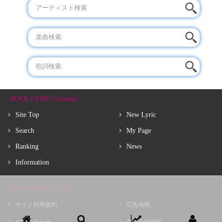
ROCK LYRIC Contents
Site Top
New Lyric
Search
My Page
Ranking
News
Information
About ROCK LYRIC
サイト利用規約
広告掲載
お問い合わせ
運営会社情報