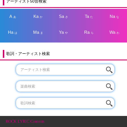
アーティスト50音検索
A
Ka
Sa
Ta
Na
あ
か
さ
た
な
Ha
Ma
Ya
Ra
Wa
は
ま
や
ら
わ
歌詞・アーティスト検索
ROCK LYRIC Contents