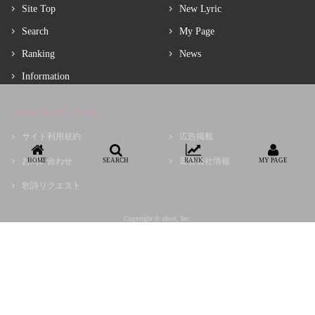
Site Top
New Lyric
Search
My Page
Ranking
News
Information
About ROCK LYRIC
サイト利用規約
広告掲載
お問い合わせ
運営会社情報
HOME
SEARCH
RANK
MY PAGE
歌詩リクエスト
Copyright © choir, Inc.