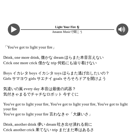
Light Your Fire を
Amazon Musicで聞こう
「You've got to light your fire」
Drink, one more drink, 微かな dream ほらまた本音言えない
Crick one more crick 僅かな trip 何処にも辿り着けない
Boys イカレタ boys イカシタ toys ほらまた逃げ出したいの？
Girls サマヨウ girls サエナイ goals そろそろドアを開けよう
気遣いの嵐 every day 本音は最後の武器？
気付きゃまるでチャチなロボット 今すぐに
You've got to light your fire, You've got to light your fire, You've got to light
your fire
You've got to light your fire 言わなきゃ「大嫌いさ」
Drink, another drink 儚い dream 吐き出せ潰れる前に
Crick another crick 果てない trip まだまだ希はあるさ