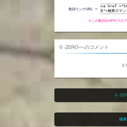
歌詞リンクURL ⇒
※この歌詞をHPやブロ
0 -ZERO-へのコメント
ま
0 -
極東