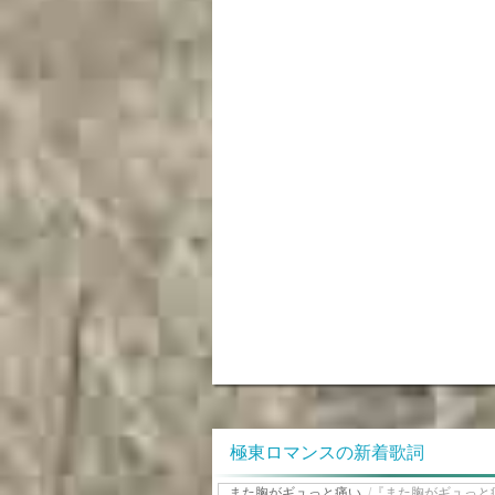
極東ロマンスの新着歌詞
また胸がギュっと痛い
/
『また胸がギュっと