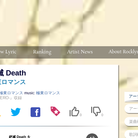
 Death
東ロマンス
極東ロマンス
極東ロマンス
music:
アーテ
ZERO-』収録
0
0
絶滅 Death を