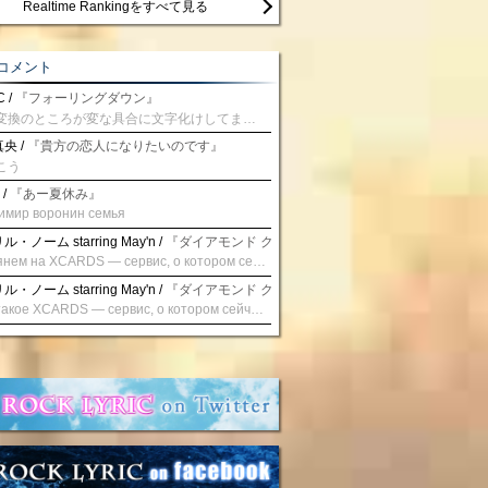
Realtime Rankingをすべて見る
コメント
 /
『フォーリングダウン』
予測変換のところが変な具合に文字化けしてませんか？
央 /
『貴方の恋人になりたいのです』
こう
 /
『あー夏休み』
имир воронин семья
・ノーム starring May'n /
『ダイアモンド クレバス/射手座☆午後九時 Don't be la
Взглянем на XCARDS — сервис, о котором сейчас говорят. Совсем недавно наткнулся о цифровой сервис XCARDS, он дает возможность создавать онлайн дебетовые карты чтобы контролировать расходы. Особенности, на которые я обратил внимание: Создание карты занимает очень короткое время. Сервис позволяет выпустить множество карт для разных целей. Поддержка работает в любое время суток включая персонального менеджера. Доступно управление без задержек — лимиты, уведомления, отчёты, статистика. На что стоит обратить внимание: Локация компании: европейская юрисдикция — перед использованием стоит уточнить, что сервис можно использовать без нарушений. Комиссии: в некоторых случаях встречаются оплаты за операции, поэтому советую просмотреть договор. Реальные кейсы: по отзывам поддержка работает быстро. Защита данных: все операции подтверждаются уведомлениями, но всегда лучше не хранить большие суммы на карте. Общее впечатление: Судя по функционалу, XCARDS может стать удобным инструментом в сфере финансов. Платформа сочетает скорость, удобство и гибкость. Как вы думаете? Пробовали ли подобные сервисы? Напишите в комментариях Виртуальные карты для бизнеса
・ノーム starring May'n /
『ダイアモンド クレバス/射手座☆午後九時 Don't be la
Что такое XCARDS — сервис, о котором сейчас говорят. Буквально на днях заметил о интересный бренд XCARDS, он помогает создавать онлайн карты чтобы управлять бюджетами. Ключевые преимущества: Выпуск занимает всего считанные минуты. Платформа даёт возможность оформить множество карт для разных целей. Есть поддержка в любое время суток включая персонального менеджера. Есть контроль без задержек — транзакции, уведомления, аналитика — всё под рукой. Возможные нюансы: Регистрация: европейская юрисдикция — желательно убедиться, что сервис можно использовать без нарушений. Финансовые условия: возможно, есть скрытые комиссии, поэтому лучше внимательно прочитать договор. Отзывы пользователей: по отзывам поддержка работает быстро. Надёжность системы: внедрены базовые меры безопасности, но всё равно советую не хранить большие суммы на карте. Вывод: В целом платформа кажется отличным помощником для маркетологов. Платформа сочетает скорость, удобство и гибкость. Как вы думаете? Пользовались ли вы XCARDS? Поделитесь опытом — будет интересно сравнить. Виртуальные карты для бизнеса