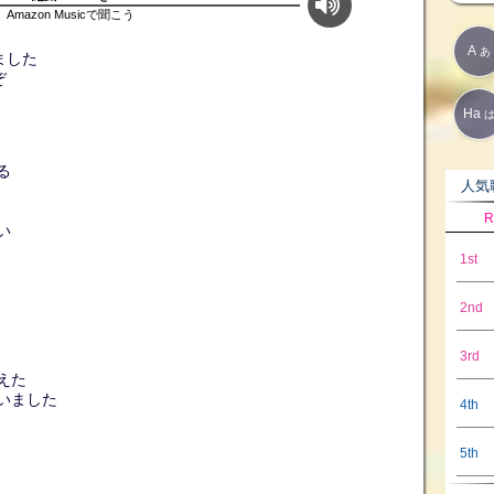
Amazon Musicで聞こう
A
あ
ました
ぞ
Ha
る
人気歌
R
い
1st
2nd
3rd
消えた
いました
4th
5th