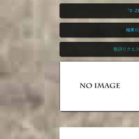
『0 -
極東ロ
歌詞リクエ