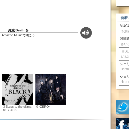
新着
MUCC
絶滅 Death を
Amazon Musicで聞こう
阿部真
さい
TUBE
влад
シェリル
シェリル
3 Steps to the ultima
0 -ZERO-
te BLACK