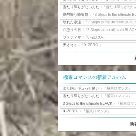
当たり障りがないんだ
/
『当たり障りがない
紙幣舞う降誕祭
/
『3 Steps to the ultimate
壊れた浪漫
/
『3 Steps to the ultimate BLA
白塗りの唇
/
『3 Steps to the ultimate BLA
ファティマ
/
『0 -ZERO-』
天才奇才
/
『0 -ZERO-』
極東ロマンスの新着アルバム
また胸がギュっと痛い
/
『極東ロマンス』
当たり障りがないんだ
/
『極東ロマンス』
3 Steps to the ultimate BLACK
/
『極東ロマ
0 -ZERO-
/
『極東ロマンス』
新