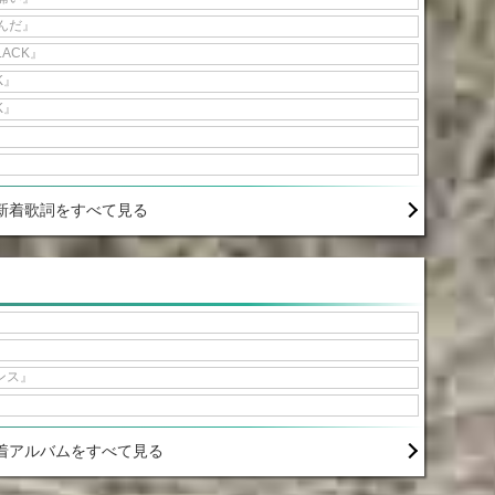
んだ』
 BLACK』
CK』
CK』
新着歌詞をすべて見る
ンス』
着アルバムをすべて見る