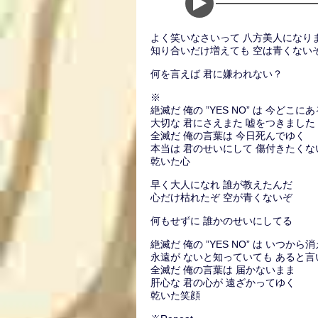
よく笑いなさいって 八方美人になり
知り合いだけ増えても 空は青くない
何を言えば 君に嫌われない？
※
絶滅だ 俺の ”YES NO” は 今どこにあ
大切な 君にさえまた 嘘をつきました
全滅だ 俺の言葉は 今日死んでゆく
本当は 君のせいにして 傷付きたくな
乾いた心
早く大人になれ 誰が教えたんだ
心だけ枯れたぞ 空が青くないぞ
何もせずに 誰かのせいにしてる
絶滅だ 俺の ”YES NO” は いつから
永遠が ないと知っていても あると言
全滅だ 俺の言葉は 届かないまま
肝心な 君の心が 遠ざかってゆく
乾いた笑顔