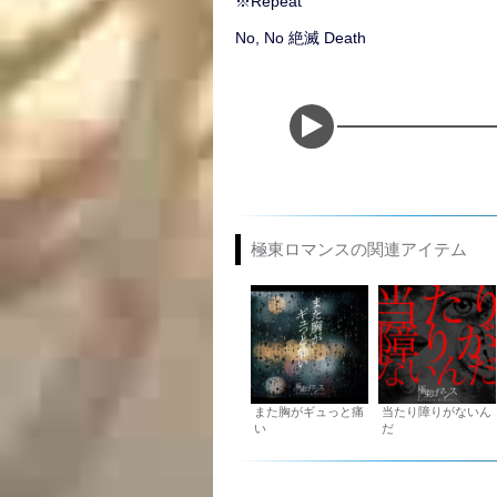
※Repeat
No, No 絶滅 Death
極東ロマンスの関連アイテム
また胸がギュっと痛
当たり障りがないん
い
だ