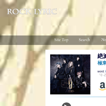
絶滅
極
word:
『0 -