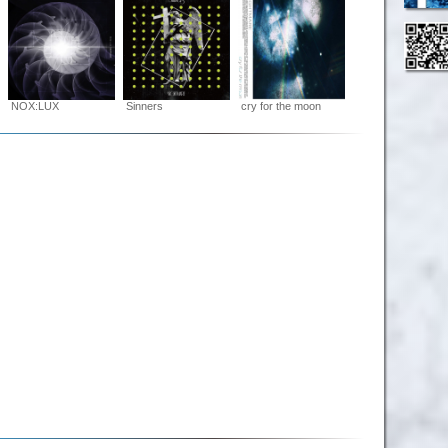
NOX:LUX
Sinners
cry for the moon