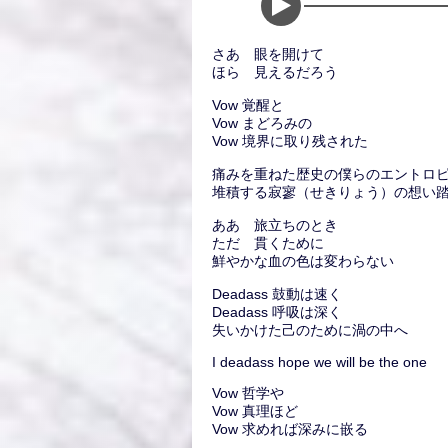
さあ 眼を開けて
ほら 見えるだろう
Vow 覚醒と
Vow まどろみの
Vow 境界に取り残された
痛みを重ねた歴史の僕らのエントロ
堆積する寂寥（せきりょう）の想い
ああ 旅立ちのとき
ただ 貫くために
鮮やかな血の色は変わらない
Deadass 鼓動は速く
Deadass 呼吸は深く
失いかけた己のために渦の中へ
I deadass hope we will be the one
Vow 哲学や
Vow 真理ほど
Vow 求めれば深みに嵌る