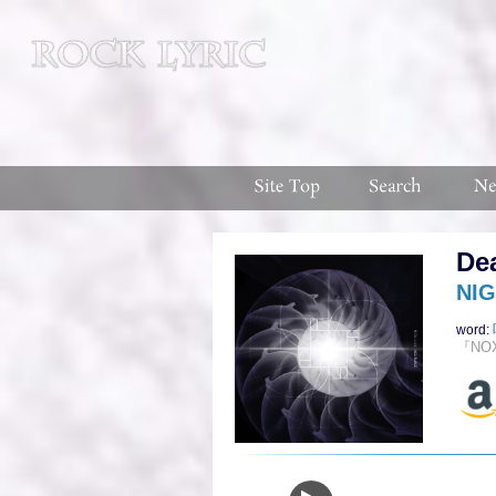
De
NI
word:
『NO