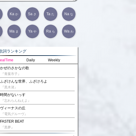
Ka
Sa
Ta
Na
か
さ
た
な
Ma
Ya
Ra
Wa
は
ま
や
ら
わ
詞ランキング
ealTime
Daily
Weekly
かぜのさかなの歌
『青葉市子』
ふざけんな世界、ふざけろよ
『黒木渚』
時間がないっす
『忘れらんねえよ』
ヴィーナスの丘
『電気グルーヴ』
FASTER BEAT
『黒夢』