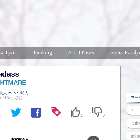
adass
GHTMARE
咲人
咲人
music:
アーテ
X:LUX』収録
1
0
Deadass を