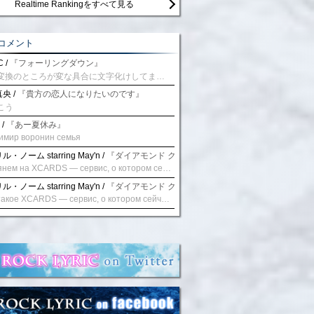
Realtime Rankingをすべて見る
コメント
 /
『フォーリングダウン』
予測変換のところが変な具合に文字化けしてませんか？
央 /
『貴方の恋人になりたいのです』
こう
 /
『あー夏休み』
имир воронин семья
・ノーム starring May'n /
『ダイアモンド クレバス/射手座☆午後九時 Don't be la
Взглянем на XCARDS — сервис, о котором сейчас говорят. Совсем недавно наткнулся о цифровой сервис XCARDS, он дает возможность создавать онлайн дебетовые карты чтобы контролировать расходы. Особенности, на которые я обратил внимание: Создание карты занимает очень короткое время. Сервис позволяет выпустить множество карт для разных целей. Поддержка работает в любое время суток включая персонального менеджера. Доступно управление без задержек — лимиты, уведомления, отчёты, статистика. На что стоит обратить внимание: Локация компании: европейская юрисдикция — перед использованием стоит уточнить, что сервис можно использовать без нарушений. Комиссии: в некоторых случаях встречаются оплаты за операции, поэтому советую просмотреть договор. Реальные кейсы: по отзывам поддержка работает быстро. Защита данных: все операции подтверждаются уведомлениями, но всегда лучше не хранить большие суммы на карте. Общее впечатление: Судя по функционалу, XCARDS может стать удобным инструментом в сфере финансов. Платформа сочетает скорость, удобство и гибкость. Как вы думаете? Пробовали ли подобные сервисы? Напишите в комментариях Виртуальные карты для бизнеса
・ノーム starring May'n /
『ダイアモンド クレバス/射手座☆午後九時 Don't be la
Что такое XCARDS — сервис, о котором сейчас говорят. Буквально на днях заметил о интересный бренд XCARDS, он помогает создавать онлайн карты чтобы управлять бюджетами. Ключевые преимущества: Выпуск занимает всего считанные минуты. Платформа даёт возможность оформить множество карт для разных целей. Есть поддержка в любое время суток включая персонального менеджера. Есть контроль без задержек — транзакции, уведомления, аналитика — всё под рукой. Возможные нюансы: Регистрация: европейская юрисдикция — желательно убедиться, что сервис можно использовать без нарушений. Финансовые условия: возможно, есть скрытые комиссии, поэтому лучше внимательно прочитать договор. Отзывы пользователей: по отзывам поддержка работает быстро. Надёжность системы: внедрены базовые меры безопасности, но всё равно советую не хранить большие суммы на карте. Вывод: В целом платформа кажется отличным помощником для маркетологов. Платформа сочетает скорость, удобство и гибкость. Как вы думаете? Пользовались ли вы XCARDS? Поделитесь опытом — будет интересно сравнить. Виртуальные карты для бизнеса