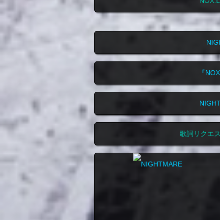
NOX
NI
『NO
NIG
歌詞リクエ