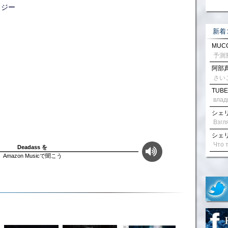
ロジー
新着
MUCC
阿部真
さい
TUBE
влад
シェリル
シェリル
Deadass を
Amazon Musicで聞こう