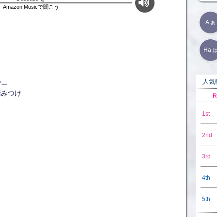
Amazon Musicで聞こう
A
あ
Ha
人気歌
ピー
踏みつけ
R
1st
2nd
3rd
4th
5th