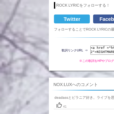
ROCK LYRICをフォローする！
Twitter
Faceb
フォローすることでROCK LYRI
歌詞リンクURL ⇒
※この歌詞をHPやブロ
NOX:LUXへのコメント
deadassとピラニア好き。ライブを
41