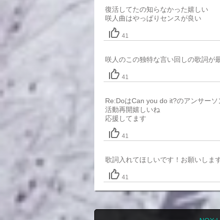
復活してたの知らなかった嬉しい
咲人曲はやっぱりセンスが良い
41
咲人のこの独特な言い回しの歌詞が
41
Re:DoはCan you do it?のアン
活動再開嬉しいね
応援してます
41
歌詞入れてほしいです！お願いしま
41