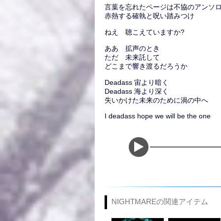
言葉を忘れたページは不協のアンソ
赤熱する確執と呪い踏みつけ
ねえ 聴こえていますか?
ああ 拡声のとき
ただ 未来託して
どこまで響き渡るだろうか
Deadass 宙より暗く
Deadass 海より深く
失いかけた未来のために渦の中へ
I deadass hope we will be the one
NIGHTMAREの関連アイテム