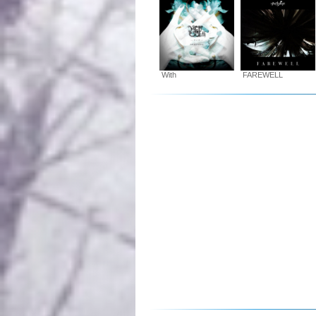
With
FAREWELL