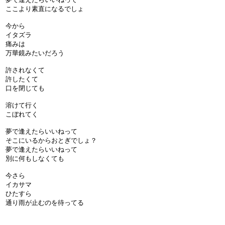
ここより素直になるでしょ
今から
イタズラ
痛みは
万華鏡みたいだろう
許されなくて
許したくて
口を閉じても
溶けて行く
こぼれてく
夢で逢えたらいいねって
そこにいるからおとぎでしょ？
夢で逢えたらいいねって
別に何もしなくても
今さら
イカサマ
ひたすら
通り雨が止むのを待ってる