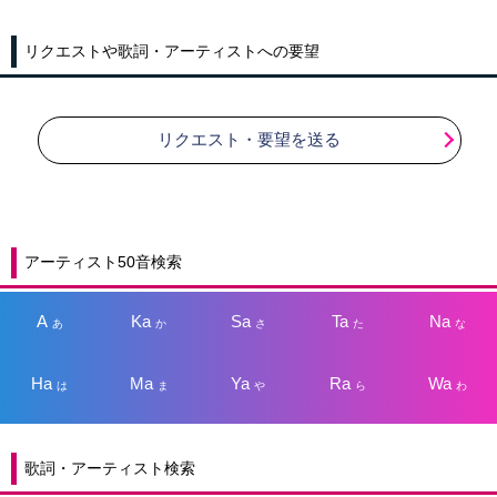
リクエストや歌詞・アーティストへの要望
リクエスト・要望を送る
アーティスト50音検索
A
Ka
Sa
Ta
Na
あ
か
さ
た
な
Ha
Ma
Ya
Ra
Wa
は
ま
や
ら
わ
歌詞・アーティスト検索