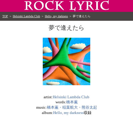
TOP
＞
Helsinki Lambda Club
＞
Hello, my darkness
＞
夢で逢えたら
夢で逢えたら
artist:
Helsinki Lambda Club
words:
橋本薫
music:
橋本薫・稲葉航大・熊谷太起
album:
Hello, my darkness
収録