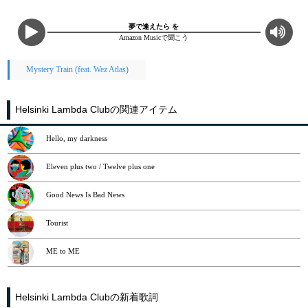
夢で逢えたら を
Amazon Musicで聞こう
Mystery Train (feat. Wez Atlas)
Helsinki Lambda Clubの関連アイテム
Hello, my darkness
Eleven plus two / Twelve plus one
Good News Is Bad News
Tourist
ME to ME
Helsinki Lambda Clubの新着歌詞