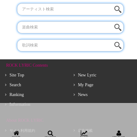
ROCK LYRIC Contents
Site Top
New Lyric
Search
My Page
Ranking
News
Information
About ROCK LYRIC
サイト利用規約
広告掲載