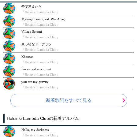
夢で逢えたら
『Helsinki Lambda Club』
Mystery Train (feat. Wez Atlas)
『Helsinki Lambda Club』
Village Satomi
『Helsinki Lambda Club』
真っ暗なドーナッツ
『Helsinki Lambda Club』
Khaosan
『Helsinki Lambda Club』
I'm as real as a donut
『Helsinki Lambda Club』
you are my gravity
『Helsinki Lambda Club』
新着歌詞をすべて見る
Helsinki Lambda Clubの新着アルバム
Hello, my darkness
『Helsinki Lambda Club』