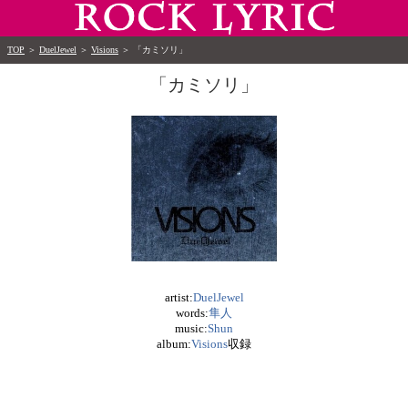
TOP
＞
DuelJewel
＞
Visions
＞
「カミソリ」
「カミソリ」
artist:
DuelJewel
words:
隼人
music:
Shun
album:
Visions
収録