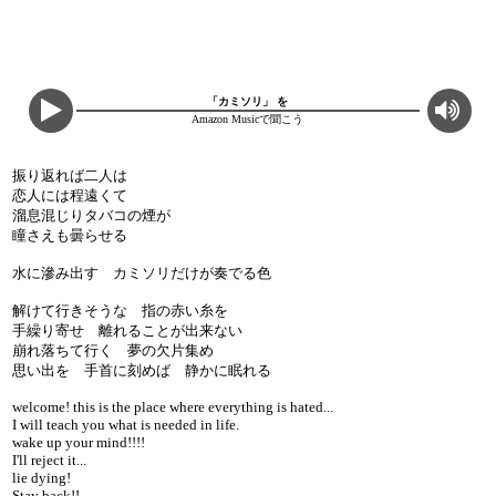
「カミソリ」 を
Amazon Musicで聞こう
振り返れば二人は
恋人には程遠くて
溜息混じりタバコの煙が
瞳さえも曇らせる
水に滲み出す カミソリだけが奏でる色
解けて行きそうな 指の赤い糸を
手繰り寄せ 離れることが出来ない
崩れ落ちて行く 夢の欠片集め
思い出を 手首に刻めば 静かに眠れる
welcome! this is the place where everything is hated...
I will teach you what is needed in life.
wake up your mind!!!!
I'll reject it...
lie dying!
Stay back!!