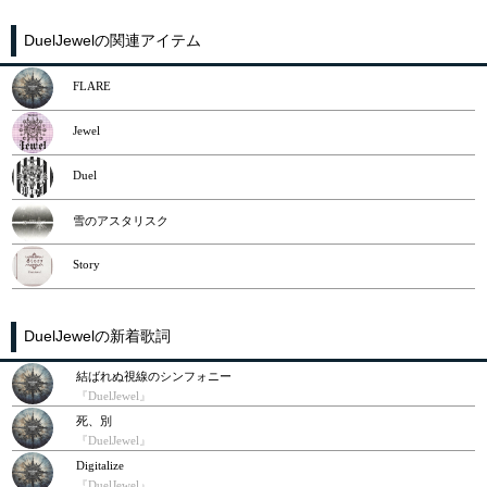
DuelJewelの関連アイテム
FLARE
Jewel
Duel
雪のアスタリスク
Story
DuelJewelの新着歌詞
結ばれぬ視線のシンフォニー
『DuelJewel』
死、別
『DuelJewel』
Digitalize
『DuelJewel』