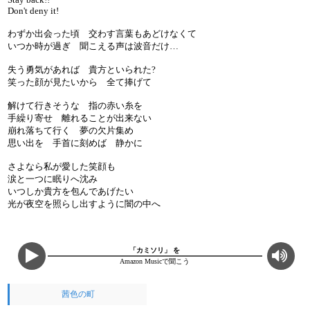
Don't deny it!
わずか出会った頃 交わす言葉もあどけなくて
いつか時が過ぎ 聞こえる声は波音だけ…
失う勇気があれば 貴方といられた?
笑った顔が見たいから 全て捧げて
解けて行きそうな 指の赤い糸を
手繰り寄せ 離れることが出来ない
崩れ落ちて行く 夢の欠片集め
思い出を 手首に刻めば 静かに
さよなら私が愛した笑顔も
涙と一つに眠りへ沈み
いつしか貴方を包んであげたい
光が夜空を照らし出すように闇の中へ
「カミソリ」 を
Amazon Musicで聞こう
茜色の町