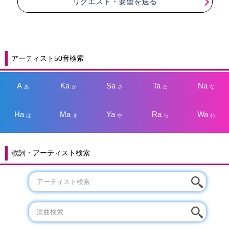
リクエスト・要望を送る
アーティスト50音検索
A
Ka
Sa
Ta
Na
あ
か
さ
た
な
Ha
Ma
Ya
Ra
Wa
は
ま
や
ら
わ
歌詞・アーティスト検索