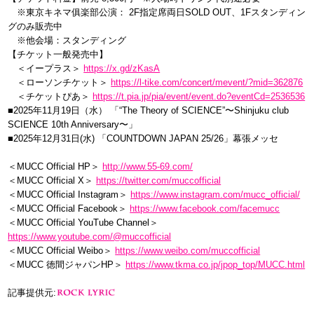
※東京キネマ俱楽部公演： 2F指定席両日SOLD OUT、1Fスタンディン
グのみ販売中
※他会場：スタンディング
【チケット一般発売中】
＜イープラス＞
https://x.gd/zKasA
＜ローソンチケット＞
https://l-tike.com/concert/mevent/?mid=362876
＜チケットぴあ＞
https://t.pia.jp/pia/event/event.do?eventCd=2536536
■2025年11月19日（水） 「“The Theory of SCIENCE”〜Shinjuku club
SCIENCE 10th Anniversary〜」
■2025年12月31日(水) 「COUNTDOWN JAPAN 25/26」幕張メッセ
＜MUCC Official HP＞
http://www.55-69.com/
＜MUCC Official X＞
https://twitter.com/muccofficial
＜MUCC Official Instagram＞
https://www.instagram.com/mucc_official/
＜MUCC Official Facebook＞
https://www.facebook.com/facemucc
＜MUCC Official YouTube Channel＞
https://www.youtube.com/@muccofficial
＜MUCC Official Weibo＞
https://www.weibo.com/muccofficial
＜MUCC 徳間ジャパンHP＞
https://www.tkma.co.jp/jpop_top/MUCC.html
記事提供元: