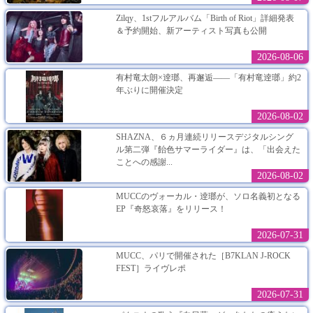
Zilqy、1stフルアルバム「Birth of Riot」詳細発表
＆予約開始、新アーティスト写真も公開
2026-08-06
有村竜太朗×逹瑯、再邂逅――「有村竜逹瑯」約2
年ぶりに開催決定
2026-08-02
SHAZNA、６ヵ月連続リリースデジタルシング
ル第二弾『飴色サマーライダー』は、「出会えた
ことへの感謝...
2026-08-02
MUCCのヴォーカル・逹瑯が、ソロ名義初となる
EP『奇怒哀落』をリリース！
2026-07-31
MUCC、パリで開催された［B7KLAN J-ROCK
FEST］ライヴレポ
2026-07-31