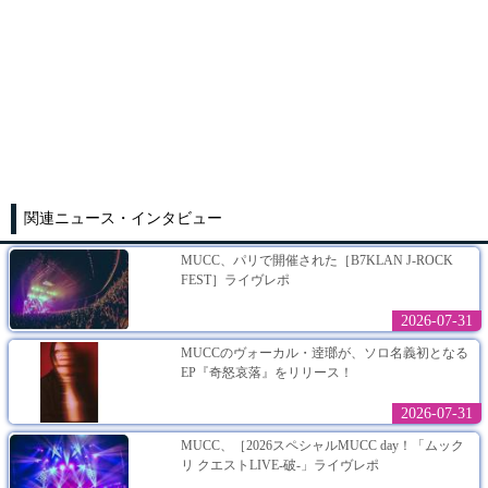
関連ニュース・インタビュー
MUCC、パリで開催された［B7KLAN J-ROCK
FEST］ライヴレポ
2026-07-31
MUCCのヴォーカル・逹瑯が、ソロ名義初となる
EP『奇怒哀落』をリリース！
2026-07-31
MUCC、［2026スペシャルMUCC day！「ムック
リ クエストLIVE-破-」ライヴレポ