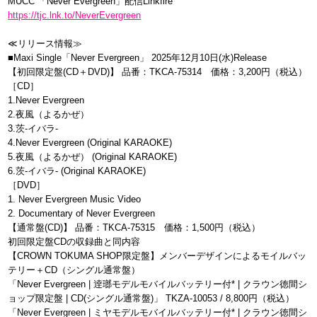
MUCC 「Never Evergreen」配信Linkfire
https://tjc.lnk.to/NeverEvergreen
≪リリース情報≫
■Maxi Single「Never Evergreen」 2025年12月10日(水)Release
【初回限定盤(CD＋DVD)】 品番：TKCA-75314 価格：3,200円（税込）
［CD］
1.Never Evergreen
2.夜風（よるかぜ）
3.茨-イバラ-
4.Never Evergreen (Original KARAOKE)
5.夜風（よるかぜ） (Original KARAOKE)
6.茨-イバラ- (Original KARAOKE)
［DVD］
1. Never Evergreen Music Video
2. Documentary of Never Evergreen
【通常盤(CD)】 品番：TKCA-75315 価格：1,500円（税込）
初回限定盤CDの収録曲と同内容
【CROWN TOKUMA SHOP限定盤】メンバーデザインによるモイルバッ
テリー＋CD（シングル通常盤）
「Never Evergreen | 逹瑯モデルモバイルバッテリー付* | クラウン徳間シ
ョップ限定盤 | CD(シングル通常盤)」 TKZA-10053 / 8,800円（税込）
「Never Evergreen | ミヤモデルモバイルバッテリー付* | クラウン徳間シ