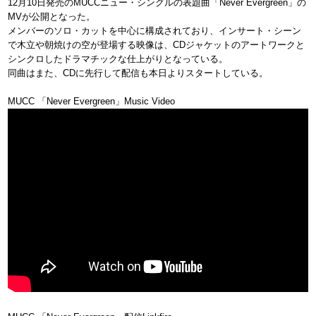
12月10日発売のMUCCニュー・シングルの表題曲「Never Evergreen」の
MVが公開となった。
メンバーのソロ・カットを中心に構成されており、インサート・シーン
で木立や朝焼けの空が登場する映像は、CDジャケットのアートワークと
シンクロしたドラマチックな仕上がりとなっている。
同曲はまた、CDに先行して配信も本日よりスタートしている。
MUCC 「Never Evergreen」Music Video