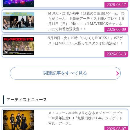
2026-06-17
MUCC・逹瑯が熱中！話題の言葉遊びゲーム「ひ
らがじゃん」を豪華アーティスト陣とプレイ！ 6
月14日（日）19時～ニコ生MAVERICKチャンネ
ルにて特番放送決定！！
2026-06-09
5月19日（火）19時『いじくりROCKS！』#75ゲ
ストはMUCC！3人揃ってスタジオ出演決定！！
2026-05-13
関連記事をすべて見る
アーティストニュース
メトロノーム約4年ぶりとなるメジャー・デビュ
ー10周年記念CD『無限×変転=1.44』ジャケット
写真・アーテ...
2026-08-07