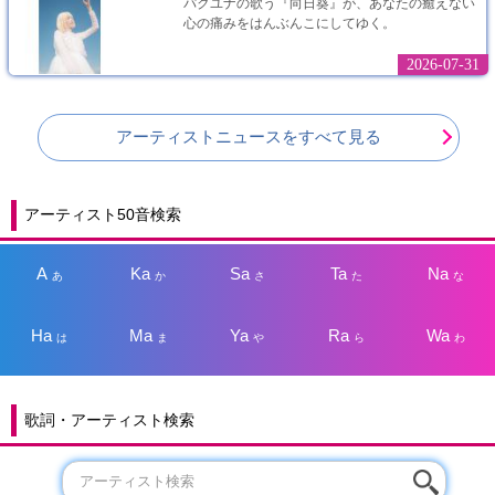
パクユナの歌う『向日葵』が、あなたの癒えない
心の痛みをはんぶんこにしてゆく。
2026-07-31
アーティストニュースをすべて見る
アーティスト50音検索
A
Ka
Sa
Ta
Na
あ
か
さ
た
な
Ha
Ma
Ya
Ra
Wa
は
ま
や
ら
わ
歌詞・アーティスト検索