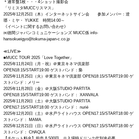
＊通常盤1枚・・・4ショット撮影会
「リミスタMUCCリスマス」
2025年12月25日（木）インターネットサイン会 参加メンバー：逹
瑯・ミヤ・ YUKKE 時間14:00～
《イベントに関するお問い合わせ》
㈱徳間ジャパンコミュニケーションズ MUCC係 info-
hansokueigyo@tokuma-japan-c.co.jp
≪LIVE≫
■MUCC TOUR 2025「Love Together」
2025年11月24日（月・祝）＠東京キネマ倶楽部
OPEN18:15/START19:00 ゲストバンド：梟
2025年11月25日（火）＠東京キネマ倶楽部 OPEN18:15/START19:00 ゲ
ストバンド：メリー
2025年11月28日（金）＠大阪STUDIO PARTITA
OPEN18:15/START19:00 ゲストバンド： XANVALA
2025年11月29日（土）＠大阪STUDIO PARTITA
OPEN17:15/START18:00 ゲストバンド： nurié
2025年12月20日（土）＠水戸ライトハウス OPEN17:15/START18:00 ゲ
ストバンド： MAMA.
2025年12月21日（日）＠水戸ライトハウス OPEN17:15/START18:00 ゲ
ストバンド： CHAQLA
【チケット料金】前売 8,500円 ※入場時ドリンク代別途必要