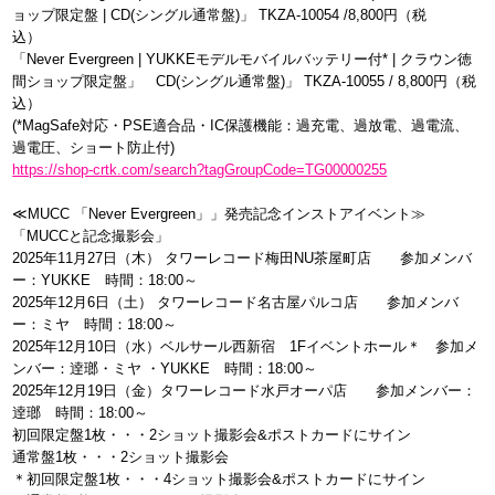
ョップ限定盤 | CD(シングル通常盤)」 TKZA-10054 /8,800円（税
込）
「Never Evergreen | YUKKEモデルモバイルバッテリー付* | クラウン徳
間ショップ限定盤」 CD(シングル通常盤)」 TKZA-10055 / 8,800円（税
込）
(*MagSafe対応・PSE適合品・IC保護機能：過充電、過放電、過電流、
過電圧、ショート防止付)
https://shop-crtk.com/search?tagGroupCode=TG00000255
≪MUCC 「Never Evergreen」」発売記念インストアイベント≫
「MUCCと記念撮影会」
2025年11月27日（木） タワーレコード梅田NU茶屋町店 参加メンバ
ー：YUKKE 時間：18:00～
2025年12月6日（土） タワーレコード名古屋パルコ店 参加メンバ
ー：ミヤ 時間：18:00～
2025年12月10日（水）ベルサール西新宿 1Fイベントホール＊ 参加メ
ンバー：逹瑯・ミヤ ・YUKKE 時間：18:00～
2025年12月19日（金）タワーレコード水戸オーパ店 参加メンバー：
逹瑯 時間：18:00～
初回限定盤1枚・・・2ショット撮影会&ポストカードにサイン
通常盤1枚・・・2ショット撮影会
＊初回限定盤1枚・・・4ショット撮影会&ポストカードにサイン