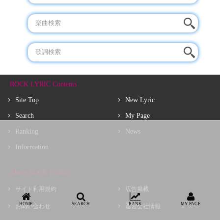
ROCK LYRIC Contents
Site Top
New Lyric
Search
My Page
Ranking
News
Information
About ROCK LYRIC
サイト利用規約
広告掲載
HOME
SEARCH
RANK
MY PAGE
お問い合わせ
運営会社情報