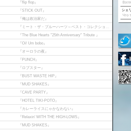
『flip flop』
シェリル
『STICK OUT』
『俺は政治家だ』
『ミート・ザ・ブルーハーツ～ベスト・コレクション・イン・USA』
『The Blue Hearts "25th Anniversary" Tribute 』
『Oi! Um bobo』
『オーロラの夜』
『PUNCH』
『ロブスター』
『BUST WASTE HIP』
『MUD SHAKES』
『CAVE PARTY』
『HOTEL TIKI-POTO』
『カレーライスにゃかなわない』
『Relaxin' WITH THE HIGH-LOWS』
『MUD SHAKES』