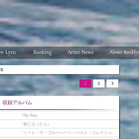
cs
1
2
3
ルバム
『flip flop』
『春になったら』
『ミート・ザ・ブルーハーツ～ベスト・コレクション・イン・USA』