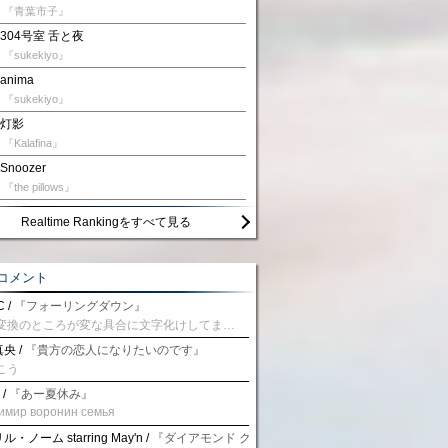
『青葉市子』
304号室 舌と夜
『sukekiyo』
anima
『sukekiyo』
灯影
『Kalafina』
Snoozer
『the pillows』
Realtime Rankingをすべて見る
コメント
 /
『フォーリングダウン』
予測変換のところが変な具合に文字化けしてませんか？
央 /
『貴方の恋人になりたいのです』
こう
 /
『あー夏休み』
имир воронин семья
・ノーム starring May'n /
『ダイアモンド クレバス/射手座☆午後九時 Don't be la