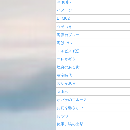
今 何歩?
イメージ
E=MC2
うそつき
海雲台ブルー
海はいい
エルビス (仮)
エレキギター
煙突のある街
黄金時代
大空がある
岡本君
オバケのブルース
お前を離さない
おやつ
俺軍、暁の出撃