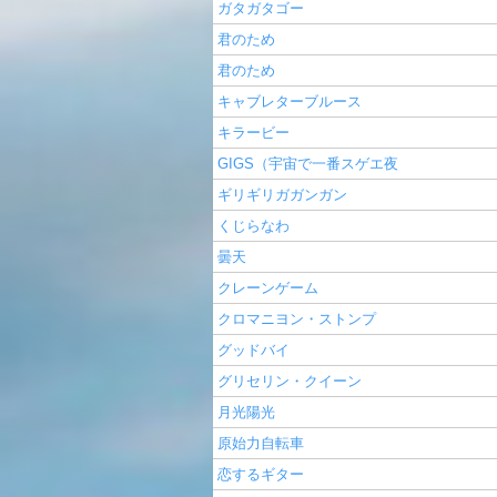
ガタガタゴー
君のため
君のため
キャブレターブルース
キラービー
GIGS（宇宙で一番スゲエ夜
ギリギリガガンガン
くじらなわ
曇天
クレーンゲーム
クロマニヨン・ストンプ
グッドバイ
グリセリン・クイーン
月光陽光
原始力自転車
恋するギター