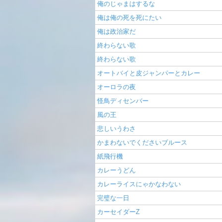
俺のじゃまはするな
俺は俺の死を死にたい
俺は政治家だ
終わらない歌
終わらない歌
オートバイと皮ジャンパーとカレー
オーロラの夜
怪鳥ディセンバー
風の王
悲しいうわさ
かまわないでくださいブルース
紙飛行機
カレーうどん
カレーライスにゃかなわない
完璧な一日
カーセイダーZ