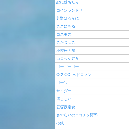
恋に落ちたら
コインランドリー
荒野はるかに
ここにある
コスモス
こたつねこ
小麦粉の加工
コロッケ定食
ゴーゴーゴー
GO! GO! ヘドロマン
ゴーン
サイダー
酒じじい
笹塚夜定食
さすらいのニコチン野郎
砂鉄