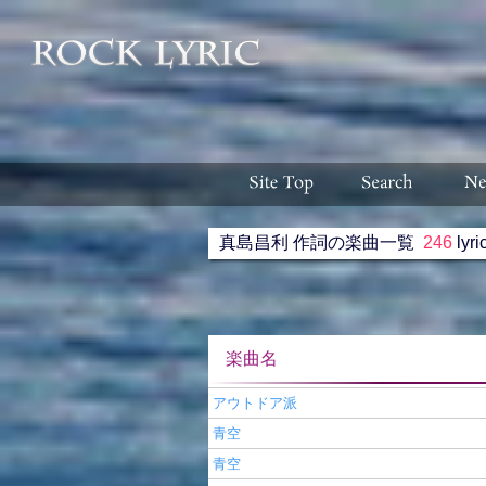
真島昌利 作詞の楽曲一覧
246
lyri
楽曲名 収録ア
アウトドア派
青空
青空