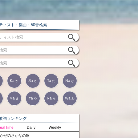
ィスト・楽曲・50音検索
Ka
Sa
Ta
Na
か
さ
た
な
Ma
Ya
Ra
Wa
は
ま
や
ら
わ
詞ランキング
ealTime
Daily
Weekly
かぜのさかなの歌