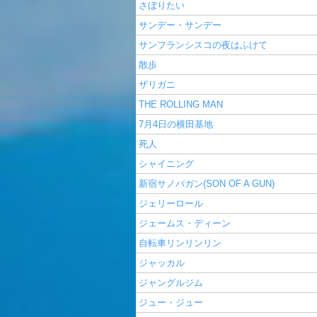
さぼりたい
サンデー・サンデー
サンフランシスコの夜はふけて
散歩
ザリガニ
THE ROLLING MAN
7月4日の横田基地
死人
シャイニング
新宿サノバガン(SON OF A GUN)
ジェリーロール
ジェームス・ディーン
自転車リンリンリン
ジャッカル
ジャングルジム
ジュー・ジュー