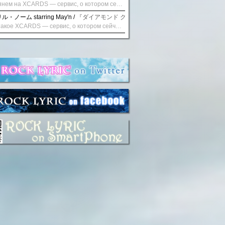
Взглянем на XCARDS — сервис, о котором сейчас говорят. Совсем недавно наткнулся о цифровой сервис XCARDS, он дает возможность создавать онлайн дебетовые карты чтобы контролировать расходы. Особенности, на которые я обратил внимание: Создание карты занимает очень короткое время. Сервис позволяет выпустить множество карт для разных целей. Поддержка работает в любое время суток включая персонального менеджера. Доступно управление без задержек — лимиты, уведомления, отчёты, статистика. На что стоит обратить внимание: Локация компании: европейская юрисдикция — перед использованием стоит уточнить, что сервис можно использовать без нарушений. Комиссии: в некоторых случаях встречаются оплаты за операции, поэтому советую просмотреть договор. Реальные кейсы: по отзывам поддержка работает быстро. Защита данных: все операции подтверждаются уведомлениями, но всегда лучше не хранить большие суммы на карте. Общее впечатление: Судя по функционалу, XCARDS может стать удобным инструментом в сфере финансов. Платформа сочетает скорость, удобство и гибкость. Как вы думаете? Пробовали ли подобные сервисы? Напишите в комментариях Виртуальные карты для бизнеса
・ノーム starring May'n /
『ダイアモンド クレバス/射手座☆午後九時 Don't be la
Что такое XCARDS — сервис, о котором сейчас говорят. Буквально на днях заметил о интересный бренд XCARDS, он помогает создавать онлайн карты чтобы управлять бюджетами. Ключевые преимущества: Выпуск занимает всего считанные минуты. Платформа даёт возможность оформить множество карт для разных целей. Есть поддержка в любое время суток включая персонального менеджера. Есть контроль без задержек — транзакции, уведомления, аналитика — всё под рукой. Возможные нюансы: Регистрация: европейская юрисдикция — желательно убедиться, что сервис можно использовать без нарушений. Финансовые условия: возможно, есть скрытые комиссии, поэтому лучше внимательно прочитать договор. Отзывы пользователей: по отзывам поддержка работает быстро. Надёжность системы: внедрены базовые меры безопасности, но всё равно советую не хранить большие суммы на карте. Вывод: В целом платформа кажется отличным помощником для маркетологов. Платформа сочетает скорость, удобство и гибкость. Как вы думаете? Пользовались ли вы XCARDS? Поделитесь опытом — будет интересно сравнить. Виртуальные карты для бизнеса