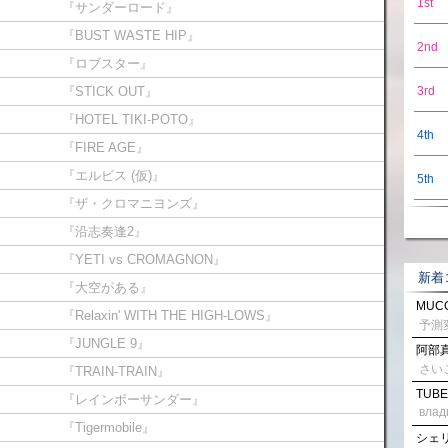
1st
『サンダーロード』
『BUST WASTE HIP』
2nd
『ロブスター』
『STICK OUT』
3rd
『HOTEL TIKI-POTO』
4th
『FIRE AGE』
『エルビス (仮)』
5th
『ザ・クロマニヨンズ』
『沿志奏逢2』
『YETI vs CROMAGNON』
新着
『大空がある』
MUCC
『Relaxin' WITH THE HIGH-LOWS』
『JUNGLE 9』
阿部真
さい
『TRAIN-TRAIN』
TUBE
『レインボーサンダー』
влад
『Tigermobile』
シェリル