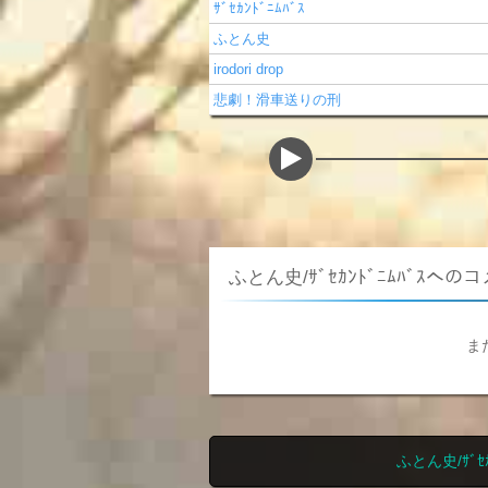
ｻﾞｾｶﾝﾄﾞﾆﾑﾊﾞｽ
ふとん史
irodori drop
悲劇！滑車送りの刑
ふとん史/ｻﾞｾｶﾝﾄﾞﾆﾑﾊﾞｽへの
ま
ふとん史/ｻﾞ