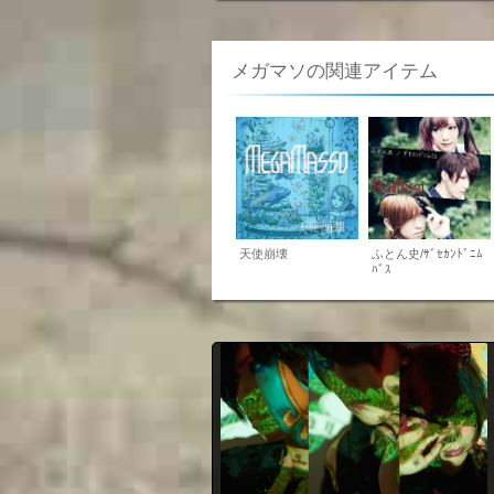
メガマソの関連アイテム
天使崩壊
ふとん史/ｻﾞｾｶﾝﾄﾞﾆﾑ
ﾊﾞｽ