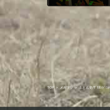
TOP
＞
メガマソ
＞
ふとん史/ｻﾞｾｶﾝﾄﾞﾆﾑ