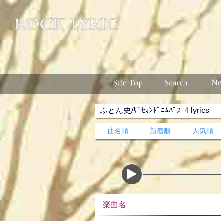
ふとん史/ｻﾞｾｶﾝﾄﾞﾆﾑﾊﾞｽ
4
lyrics
曲名順
新着順
人気順
楽曲名 収録ア