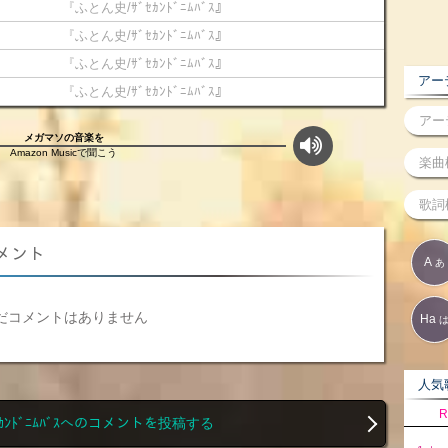
『ふとん史/ｻﾞｾｶﾝﾄﾞﾆﾑﾊﾞｽ』
『ふとん史/ｻﾞｾｶﾝﾄﾞﾆﾑﾊﾞｽ』
『ふとん史/ｻﾞｾｶﾝﾄﾞﾆﾑﾊﾞｽ』
アーテ
『ふとん史/ｻﾞｾｶﾝﾄﾞﾆﾑﾊﾞｽ』
メガマソの音楽を
Amazon Musicで聞こう
コメント
A
あ
だコメントはありません
Ha
人気歌
R
ｾｶﾝﾄﾞﾆﾑﾊﾞｽへのコメントを投稿する