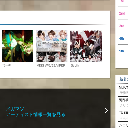
1st
2nd
3rd
4th
5th
ﾆｼｭﾀﾘ
MISS WAVES/VIPER
St.Lily
新着
MUCC
阿部真
さい
メガマソ
TUBE
アーティスト情報一覧を見る
влад
シェリル