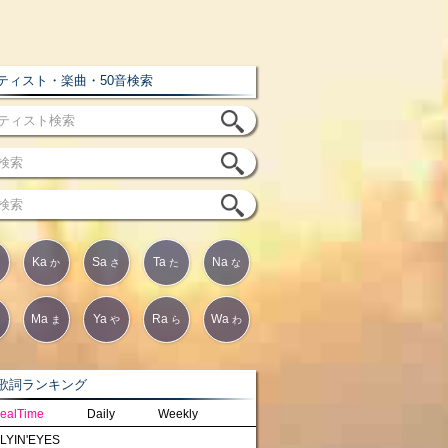
ィスト・楽曲・50音検索
Ka
Sa
Ta
Na
か
さ
た
な
Ma
Ya
Ra
Wa
は
ま
や
ら
わ
詞ランキング
ealTime
Daily
Weekly
LYIN'EYES