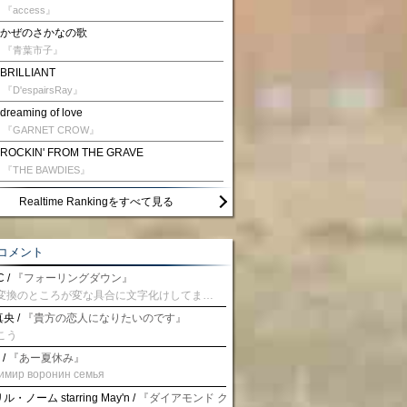
『access』
かぜのさかなの歌
『青葉市子』
BRILLIANT
『D'espairsRay』
dreaming of love
『GARNET CROW』
ROCKIN' FROM THE GRAVE
『THE BAWDIES』
Realtime Rankingをすべて見る
コメント
 /
『フォーリングダウン』
予測変換のところが変な具合に文字化けしてませんか？
央 /
『貴方の恋人になりたいのです』
こう
 /
『あー夏休み』
имир воронин семья
・ノーム starring May'n /
『ダイアモンド クレバス/射手座☆午後九時 Don't be la