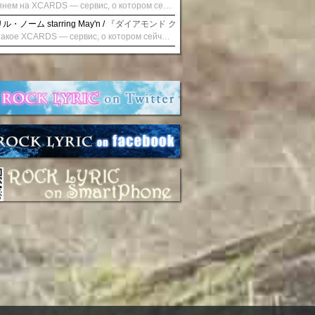
Взглянем на XCARDS — сервис, о котором сейчас говорят. Совсем недавно наткнулся о цифровой сервис XCARDS, он дает возможность создавать онлайн дебетовые карты чтобы контролировать расходы. Особенности, на которые я обратил внимание: Создание карты занимает очень короткое время. Сервис позволяет выпустить множество карт для разных целей. Поддержка работает в любое время суток включая персонального менеджера. Доступно управление без задержек — лимиты, уведомления, отчёты, статистика. На что стоит обратить внимание: Локация компании: европейская юрисдикция — перед использованием стоит уточнить, что сервис можно использовать без нарушений. Комиссии: в некоторых случаях встречаются оплаты за операции, поэтому советую просмотреть договор. Реальные кейсы: по отзывам поддержка работает быстро. Защита данных: все операции подтверждаются уведомлениями, но всегда лучше не хранить большие суммы на карте. Общее впечатление: Судя по функционалу, XCARDS может стать удобным инструментом в сфере финансов. Платформа сочетает скорость, удобство и гибкость. Как вы думаете? Пробовали ли подобные сервисы? Напишите в комментариях Виртуальные карты для бизнеса
・ノーム starring May'n /
『ダイアモンド クレバス/射手座☆午後九時 Don't be la
Что такое XCARDS — сервис, о котором сейчас говорят. Буквально на днях заметил о интересный бренд XCARDS, он помогает создавать онлайн карты чтобы управлять бюджетами. Ключевые преимущества: Выпуск занимает всего считанные минуты. Платформа даёт возможность оформить множество карт для разных целей. Есть поддержка в любое время суток включая персонального менеджера. Есть контроль без задержек — транзакции, уведомления, аналитика — всё под рукой. Возможные нюансы: Регистрация: европейская юрисдикция — желательно убедиться, что сервис можно использовать без нарушений. Финансовые условия: возможно, есть скрытые комиссии, поэтому лучше внимательно прочитать договор. Отзывы пользователей: по отзывам поддержка работает быстро. Надёжность системы: внедрены базовые меры безопасности, но всё равно советую не хранить большие суммы на карте. Вывод: В целом платформа кажется отличным помощником для маркетологов. Платформа сочетает скорость, удобство и гибкость. Как вы думаете? Пользовались ли вы XCARDS? Поделитесь опытом — будет интересно сравнить. Виртуальные карты для бизнеса