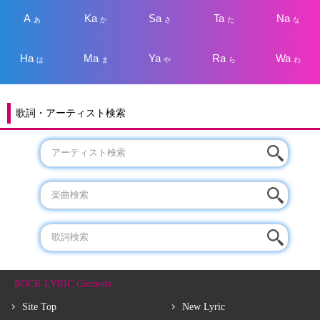
A
Ka
Sa
Ta
Na
あ
か
さ
た
な
Ha
Ma
Ya
Ra
Wa
は
ま
や
ら
わ
歌詞・アーティスト検索
ROCK LYRIC Contents
Site Top
New Lyric