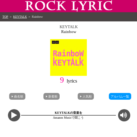
TOP
＞
KEYTALK
＞
Rainbow
KEYTALK
Rainbow
9
lyrics
曲名順
新着順
人気順
アルバム一覧
KEYTALKの音楽を
Amazon Musicで聞こう