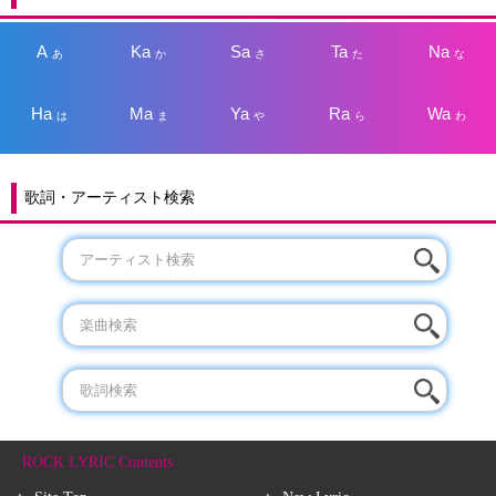
A
Ka
Sa
Ta
Na
あ
か
さ
た
な
Ha
Ma
Ya
Ra
Wa
は
ま
や
ら
わ
歌詞・アーティスト検索
ROCK LYRIC Contents